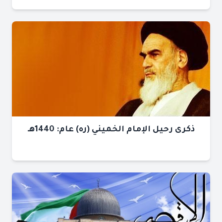
ذكرى رحيل الإمام الخميني (ره) عام: 1440هـ