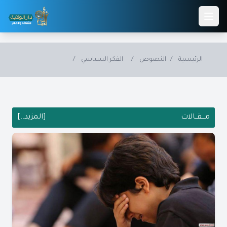
Skip to main conten
الرئيسية
/
النصوص
/
الفكر السياسي
/
مـــقــالات
[المزيد..]