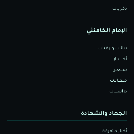
ذكـريـات
الإمام الخامنئي
بيانات وبرقيات
أخــــــبــار
شــــعــر
مـــقــالات
دراســــات
الجهاد والشهادة
أخبار متفرقة