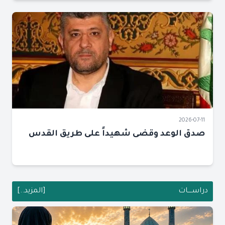
2026-07-11
صدق الوعد وقضى شهيداً على طريق القدس
دراســــات
[المزيد..]