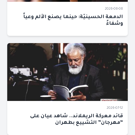
2026-08-08
الدمعة الحسينيّة: حينما يصنع الألم وعياً
وشفاءً
2026-07-12
قائد معركة الريملاند.. شاهد عيان على
“مهرجان” التشييع بطهران