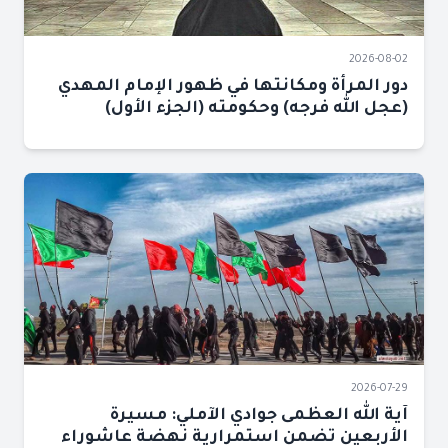
2026-08-02
دور المرأة ومكانتها في ظهور الإمام المهدي
(عجل الله فرجه) وحكومته (الجزء الأول)
2026-07-29
آية الله العظمى جوادي الآملي: مسيرة
الأربعين تضمن استمرارية نهضة عاشوراء