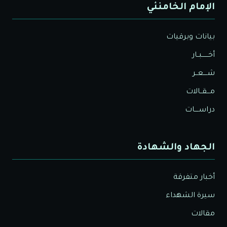
الإمام الخامنئي
بيانات وبرقيات
أخــــــبــار
شــــعــر
مـــقــالات
دراســــات
الجهاد والشهادة
أخبار متفرقة
سيرة الشهداء
مقالات