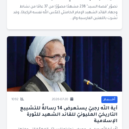
تصوّر "قصة السيد" 238 مشهدًا مصوّرًا من 37 عامًا من نشاط
وجهاد القائد الشهيد الإمام الخامنئي (قدّس الله نفسه الزكية)، وقد
نُشرت باللغتين الفارسية والإ...
أخــــــبــار
2026-07-20
1092
آية اللّه رجبيّ يستعرض 14 رسالةً للتشييع
التاريخيّ المليونيّ للقائد الشهيد للثورة
الإسلامية