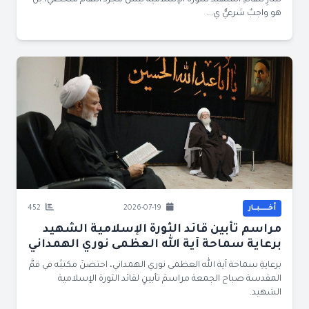
للثأرِ للقائدِ الشهيد للثورة الإسلاميّة ليسَ مجرَّد انتقام شخصي، بل
هو واجبٌ شرعيٌّ ي...
أخــــــبــار
2026-07-19
452
مراسم تأبين قائد الثورة الإسلامية الشهيد
برعاية سماحة آية الله العظمى نوري الهمداني
برعايةِ سماحة آية الله العظمى نوري الهمداني، احتضنَ مكتبُه في قمَّ
المقدسة صباح الجمعة مراسمَ تأبينٍ لقائد الثورة الإسلامية
الشهيد.