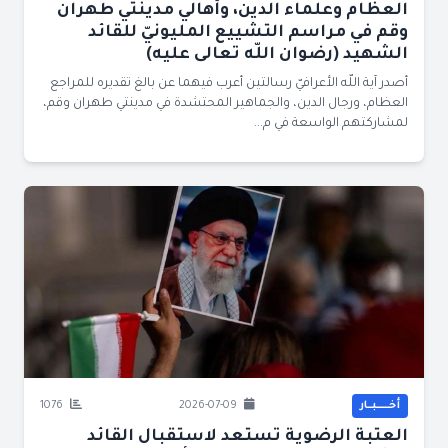
العظام وعلماء الدين، وأهالي مدينتي طهران
وقم في مراسم التشييع المليونيّ للقائد
الشهيد (رضوان اللّه تعالى عليه)
أصدر آية اللّه الأعرافيّ رسالتين أعرب فيهما عن بالغ تقديره للمراجع
العظام، ورجال الدين، والجماهير المحتشدة في مدينتي طهران وقم،
لمشاركتهم الواسعة في م...
أخــــــبــار
2026-07-09
1076
العتبة الرضوية تستعد لاستقبال القائد