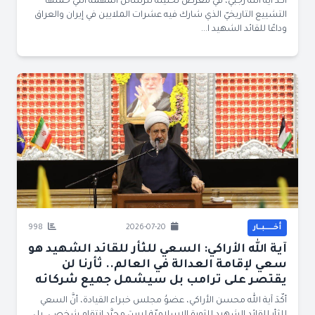
أكّد آية اللّه رجبيّ، في معرض تحليله للرسائل المهمّة التي حملها
التشييع التاريخيّ الذي شارك فيه عشرات الملايين في إيران والعراق
وداعًا للقائد الشهيد ا...
أخــــــبــار
2026-07-20
998
آية الله الأراكي: السعي للثأر للقائد الشهيد هو
سعي لإقامة العدالة في العالم.. ثأرنا لن
يقتصر على ترامب بل سيشمل جميع شركائه
أكّدَ آية الله محسن الأراكي، عضوُ مجلس خبراء القيادة، أنَّ السعي