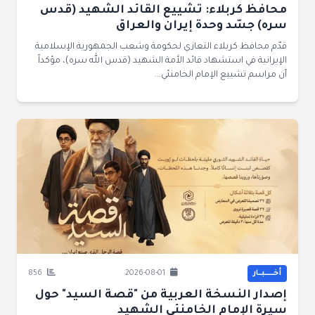
محافظ كربلاء: تشييع القائد الشهيد (قدس
سره) جسّد وحدة إيران والعراق
قدّم محافظ كربلاء التعازي لحكومة وشعب الجمهورية الإسلامية
الإيرانية في استشهاد قائد الأمة الشهيد (قدس الله سره)، مؤكداً
أن مراسم تشييع الإمام الخامنئي...
أخــــــبــار
2026-08-01
856
إصدار النسخة العربية من "قصة السيد" حول
سيرة الإمام الخامنئي الشهيد