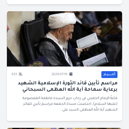
أخــــــبــار
2026-07-19
633
مراسم تأبين قائد الثورة الإسلامية الشهيد
برعاية سماحة آية الله العظمى السبحاني
قاعةُ الإمام الخميني في رحابِ حرمِ السيدة فاطمة المعصومة
(عليها السلام)، احتضنتْ مساءَ الجمعة مراسمَ تأبينٍ للقائدِ
الشهيدِ آية الله العظمى السيد علي...