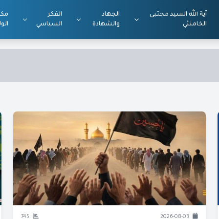
آية الله السيد مجتبى
الجهاد
الفكر
مكت
الخامنئي
والشهادة
السياسي
الول
745
2026-08-03