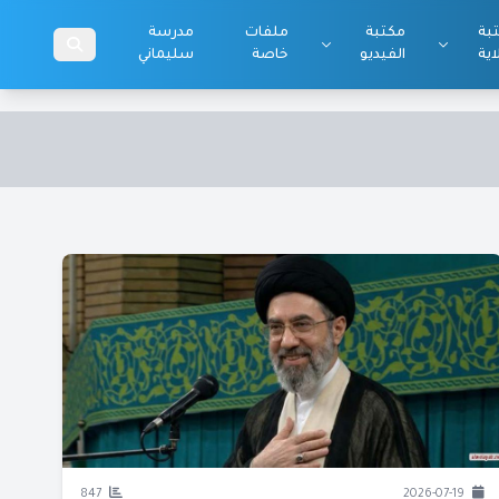
بة
مكتبة
ملفات
مدرسة
اية
الفيديو
خاصة
سليماني
847
2026-07-19