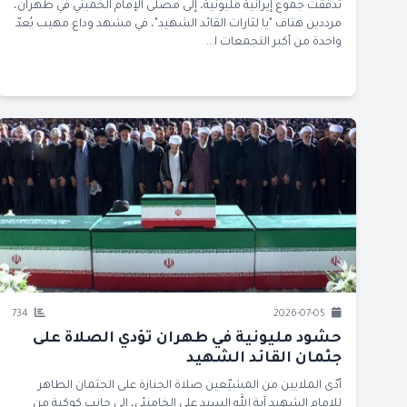
تدفقت جموع إيرانية مليونية، إلى مصلّى الإمام الخميني في طهران،
مرددين هتاف "يا لثارات القائد الشهيد"، في مشهد وداع مهيب يُعدّ
واحدة من أكبر التجمعات ا...
734
2026-07-05
حشود مليونية في طهران تؤدي الصلاة على
جثمان القائد الشهيد
أدّى الملايين من المشيّعين صلاة الجنازة على الجثمان الطاهر
للإمام الشهيد آية الله السيد علي الخامنئي، إلى جانب كوكبة من