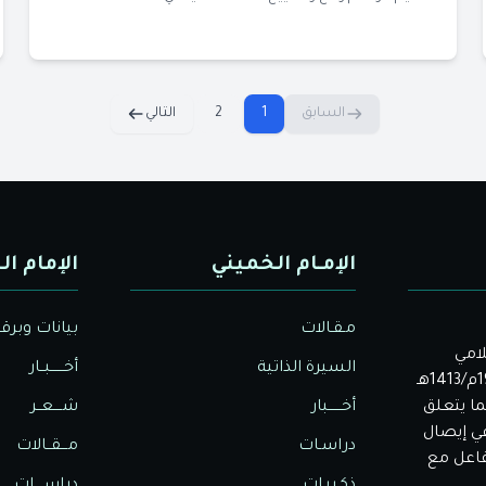
السابق
1
2
التالي
الإمـام الخميني
الإمام ال
مـقـالات
بيانات وبرق
لامي
السيرة الذاتية
أخــــــبــار
الأصيل. بدأت دار الولاية للثقافة والإعلام نشاطها في عام 1992م/1413هـ
ا يتعلق
أخــــــبار
شــــعــر
في إيصال
دراسـات
مـــقــالات
تفاعل مع