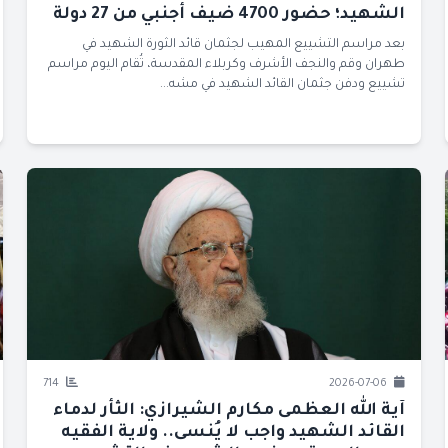
الشهيد؛ حضور 4700 ضيف أجنبي من 27 دولة
بعد مراسم التشييع المهيب لجثمان قائد الثورة الشهيد في
طهران وقم والنجف الأشرف وكربلاء المقدسة، تُقام اليوم مراسم
تشييع ودفن جثمان القائد الشهيد في مشه...
714
2026-07-06
آية الله العظمى مكارم الشيرازي: الثأر لدماء
القائد الشهيد واجب لا يُنسى.. ولاية الفقيه