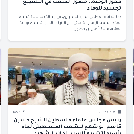
محور الوحدة.. حضور الشعب في التشييع
تجسيد للوفاء
دعا آية الله العظمى مكارم الشيرازي، في رسالة بمناسبة تشييع
القائد الشهيد الإمام الخامنئي، إلى الثأر لدمائه، والتمسك بولاية
الفقيه، مشدّداً على أن حضور...
1097
2026-07-05
رئيس مجلس علماء فلسطين الشيخ حسين
قاسم: لو سُمح للشعب الفلسطيني لجاء
بأسره لتشييع السيد القائد الشهيد