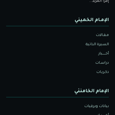
إقرأ المزيد...
الإمـام الخميني
مـقـالات
السيرة الذاتية
أخــــــبار
دراسـات
ذكـريـات
الإمام الخامنئي
بيانات وبرقيات