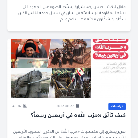
مقال للكاتب حسن رضا شرارة يسلّط الضوء على الجهود التي
بذلتها المقاومة الإسلاميّة في لبنان في سبيل خدمة الناس الذين
شكّلوا ويشكّلون مجتمعها الداعم والم...
دراسات
2022-08-27
4994
كيف تألّق «حزب الله» في أربعين ربيعاً؟
تقرير يتطرّق إلى مكتسبات «حزب الله» في الذكرى السنويّة الأربعين