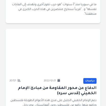
ما في سوريا منذ 7 سنوات "هو حرب تموز أخرى وتهدف إلى الغايات
نفسها" و.. "قريباً سنخرج منتصرين في هذه الحرب الكبرى في
منطقتنا".
دراسات
2022-12-21
20721
الدفاع عن محور المقاومة من مبادئ الإمام
الخميني (قدس سره)
دعم الإمام الخميني الجليل على مدى هذه الأعوام الطويلة فلسطين
ودافع عنها. دافع عن فلسطين وعن أفغانستان. يوم دخل