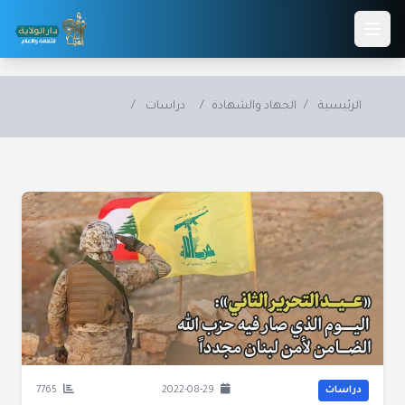
Skip to main conten
الرئيسية
/
الجهاد والشهادة
/
دراسات
/
دراسات
2022-08-29
7765