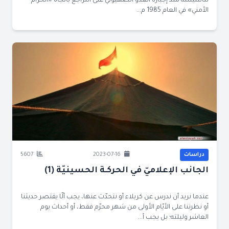
لتأسيسه منذ إجباره العدوّ الصهيوني على التراجع باتّجاه «الحزام
الأمني» في العام 1985 م...
دراسات
2023-07-16
5607
الجانب الإعلاميّ في الحركـة الحسينيّة (1)
عندما نريد أن ندرس عن كربلاء أو نتحدّث عنها، يجب ألّا يقتصر حديثنا
أو نظرتنا على الأيّام الأولى من شهر محرّم فقط، أو أحداث يوم
العاشر وليلته؛ بل يجب أ...