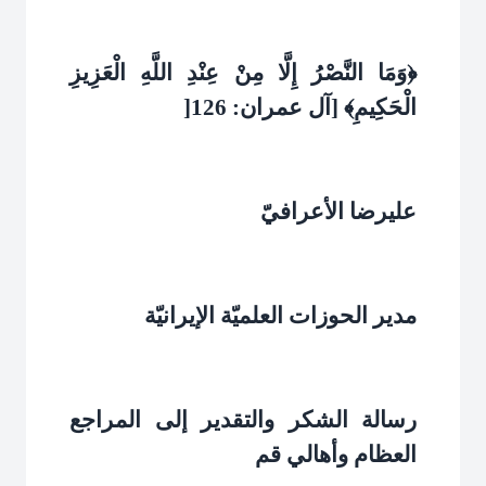
﴿وَمَا النَّصْرُ إِلَّا مِنْ عِنْدِ اللَّهِ الْعَزِيزِ
الْحَكِيمِ﴾ [آل عمران: 126
]
عليرضا الأعرافيّ
مدير الحوزات العلميّة الإيرانيّة
رسالة الشكر والتقدير إلى المراجع
العظام وأهالي قم