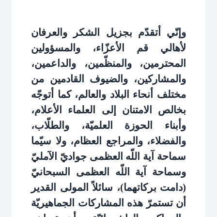
وإنّي أتقدّم بجزيل الشكر والعرفان
لأهالي قم الأعزّاء، والمسؤولين
المحترمين، والمنظّمين، والداعمين،
والمشاركين، والضيوف القادمين من
مختلف أنحاء البلاد والعالم، كما أتوجّه
بخالص الامتنان إلى العلماء الأعلام،
وأبناء الحوزة العلميّة، والطلّاب،
والفضلاء، والمراجع العظام، ولا سيّما
سماحة آية اللّه العظمى جواديّ الآمليّ
وسماحة آية اللّه العظمى السبحانيّ
(دامت بركاتهما)، سائلاً المولى القدير
أن تستمرّ هذه المشاركات الجماهيريّة