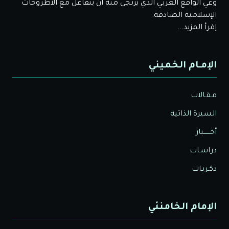
وعي الواقع العربي الذي يُرْتَجى منه أن يتفاعل مع الأطروحات
الإسلامية الصادقة.
إقرأ المزيد...
الإمـام الخميني
مـقـالات
السيرة الذاتية
أخــــــبار
دراسـات
ذكـريـات
الإمام الخامنئي