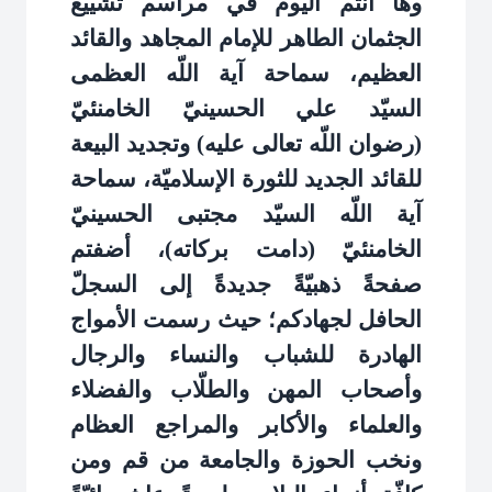
وها أنتم اليوم في مراسم تشييع
الجثمان الطاهر للإمام المجاهد والقائد
العظيم، سماحة آية اللّه العظمى
السيّد علي الحسينيّ الخامنئيّ
(رضوان اللّه تعالى عليه) وتجديد البيعة
للقائد الجديد للثورة الإسلاميّة، سماحة
آية اللّه السيّد مجتبى الحسينيّ
الخامنئيّ (دامت بركاته)، أضفتم
صفحةً ذهبيّةً جديدةً إلى السجلّ
الحافل لجهادكم؛ حيث رسمت الأمواج
الهادرة للشباب والنساء والرجال
وأصحاب المهن والطلّاب والفضلاء
والعلماء والأكابر والمراجع العظام
ونخب الحوزة والجامعة من قم ومن