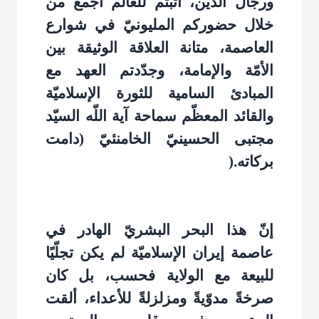
ورجال الدين، أثبتم للعالم أجمع من
خلال حضوركم المليونيّ في شوارع
العاصمة، متانة العلاقة الوثيقة بين
الأمّة والإمامة، وجدّدتم العهد مع
المبادئ السامية للثورة الإسلاميّة
والقائد المعظّم سماحة آية اللّه السيّد
مجتبى الحسينيّ الخامنئيّ (دامت
بركاته
).
إنّ هذا البحر البشريّ الهادر في
عاصمة إيران الإسلاميّة لم يكن تجلّيًا
للبيعة مع الولاية فحسب، بل كان
صرخةً مدوّيةً ومزلزلةً للأعداء، ألقت