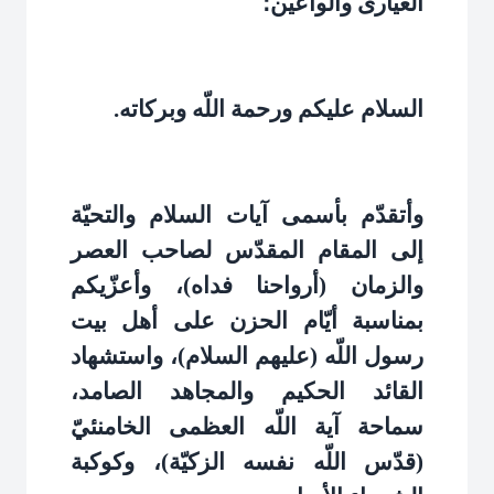
الغيارى والواعين؛
السلام عليكم ورحمة اللّه وبركاته
.
وأتقدّم بأسمى آيات السلام والتحيّة
إلى المقام المقدّس لصاحب العصر
والزمان (أرواحنا فداه)، وأعزّيكم
بمناسبة أيّام الحزن على أهل بيت
رسول اللّه (عليهم السلام)، واستشهاد
القائد الحكيم والمجاهد الصامد،
سماحة آية اللّه العظمى الخامنئيّ
(قدّس اللّه نفسه الزكيّة)، وكوكبة