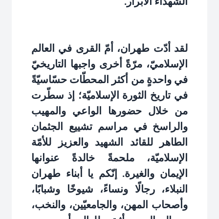
الشهداء الأبرار
.
لقد أدّت طهران، أمّ القرى في العالم
الإسلاميّ، مرّةً أخرى واجبها التاريخيّ
في واحدةٍ من أكثر المحطّات حسّاسيّةً
في تاريخ الثورة الإسلاميّة؛ إذ سطّرت
من خلال حضورها الواعي والمهيب
والراسخ في مراسم تشييع الجثمان
الطاهر للقائد الشهيد والعزيز للأمّة
الإسلاميّة، ملحمةً خالدةً عنوانها
الإيمان والغيرة. إنّكم يا أبناء طهران
النبلاء، رجالًا ونساءً، شيوخًا وشبابًا،
وأصحاب المهن، والجامعيّين، والنخب،