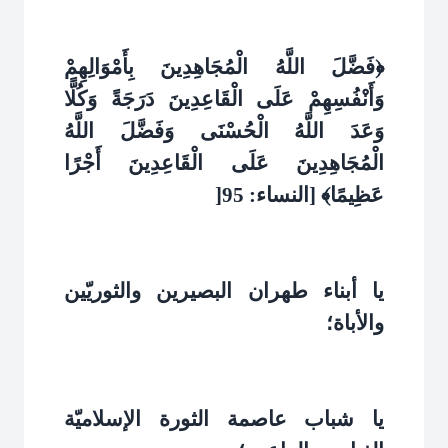
﴿فَضَّلَ اللَّهُ الْمُجَاهِدِينَ بِأَمْوَالِهِمْ
وَأَنْفُسِهِمْ عَلَى الْقَاعِدِينَ دَرَجَةً وَكُلًّا
وَعَدَ اللَّهُ الْحُسْنَى وَفَضَّلَ اللَّهُ
الْمُجَاهِدِينَ عَلَى الْقَاعِدِينَ أَجْرًا
عَظِيمًا﴾ [النساء: 95
]
يا أبناء طهران البصيرين والثوريّين
والأباة؛
يا شباب عاصمة الثورة الإسلاميّة