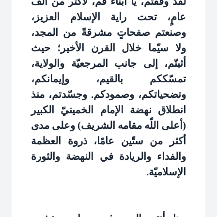
لقد وقفتم، يا أبناء قم، لأكثر من ألف
عامٍ، تحت راية الإسلام العزيز،
وصنعتم صفحاتٍ مشرقةً من المجد،
ولا سيّما خلال القرن الأخير؛ حيث
أثبتّم، إلى جانب المرجعيّة والولاية،
تمسّككم بالقيم، وإيمانكم،
وتضحياتكم، وصمودكم. وجسّدتم، منذ
انطلاق نهضة الإمام الخمينيّ الكبير
(أعلى اللّه مقامه الشريف) وعلى مدى
أكثر من ستّين عامًا، ذروة العظمة
والفداء والريادة في النهضة والثورة
الإسلاميّة
.