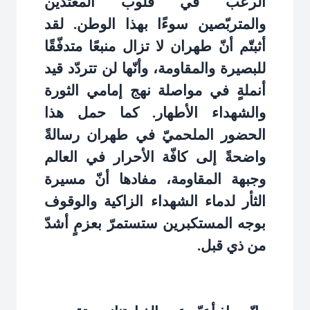
الرعب في قلوب المعتدين
والمتربّصين سوءًا بهذا الوطن. لقد
أثبتّم أنّ طهران لا تزال منبعًا متدفّقًا
للبصيرة والمقاومة، وأنّها لن تتردّد قيد
أنملةٍ في مواصلة نهج إمامي الثورة
والشهداء الأطهار. كما حمل هذا
الحضور الملحميّ في طهران رسالةً
واضحةً إلى كافّة الأحرار في العالم
وجبهة المقاومة، مفادها أنّ مسيرة
الثأر لدماء الشهداء الزاكية والوقوف
بوجه المستكبرين ستستمرّ بعزمٍ أشدّ
من ذي قبل
.