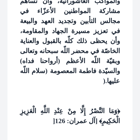
والمواكب العاشورائيّة، وأن تساهم
مشاركة المواطنين الأعزّاء في
مجالس التأبين وتجديد العهد والبيعة
في تعزيز مسيرة الجهاد والمقاومة،
وأن يحظى ذلك كلّه بالقبول والعناية
الخاصّة في محضر اللّه سبحانه وتعالى
وبقيّة اللّه الأعظم (أرواحنا فداه)
والسيّدة فاطمة المعصومة (سلام اللّه
عليها
).
﴿وَمَا النَّصْرُ إِلَّا مِنْ عِنْدِ اللَّهِ الْعَزِيزِ
الْحَكِيمِ﴾ [آل عمران: 126
]