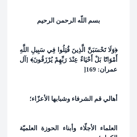
بسم اللّه الرحمن الرحيم
﴿وَلَا تَحْسَبَنَّ الَّذِينَ قُتِلُوا فِي سَبِيلِ اللَّهِ
أَمْوَاتًا بَلْ أَحْيَاءٌ عِنْدَ رَبِّهِمْ يُرْزَقُونَ﴾ [آل
عمران: 169
]
أهالي قم الشرفاء وشبابها الأعزّاء؛
العلماء الأجلّاء وأبناء الحوزة العلميّة