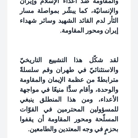
والمقاومة ضدّ أعداء الإسلام وإيران
والإنسانيّة، كما يبشّر بمواصلة مسار
الثأر لدم القائد الشهيد وسائر شهداء
إيران ومحور المقاومة
.
لقد شكّل هذا التشييع التاريخيّ
والاستثنائيّ في طهران وقم سلسلةً
مترابطةً من عظمة الإيمان والمقاومة
والوحدة، وأقام سدًّا منيعًا في مواجهة
الأعداء، ومن هذا المنطلق ينبغي
للمسؤولين المحترمين في القوّات
المسلّحة ومحور المقاومة أن يقفوا
بحزمٍ في وجه المعتدين والطامعين
.