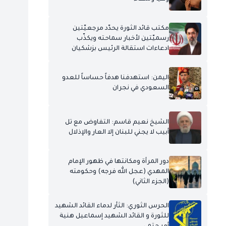
مكتب قائد الثورة يحدّد مرجعيّتين
رسميّتين لأخبار سماحته ويكذّب
ادعاءات استقالة الرئيس بزشكيان
اليمن: استهدفنا هدفاً حساساً للعدو
السعودي في نجران
الشيخ نعيم قاسم: التفاوض مع تل
أبيب لا يجني للبنان إلا العار والإذلال
دور المرأة ومكانتها في ظهور الإمام
المهدي (عجل الله فرجه) وحكومته
(الجزء الثاني)
الحرس الثوري: الثأر لدماء القائد الشهيد
للثورة و القائد الشهيد إسماعيل هنية