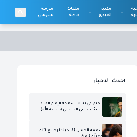
بة
مكتبة
ملفات
مدرسة
اية
الفيديو
خاصة
سليماني
احدث الاخبار
القيم في بيانات سماحة الإمام القائد
السيّد مجتبى الخامنئي (حفظه الله)
الدمعة الحسينيّة: حينما يصنع الألم
وعياً وشفاءً