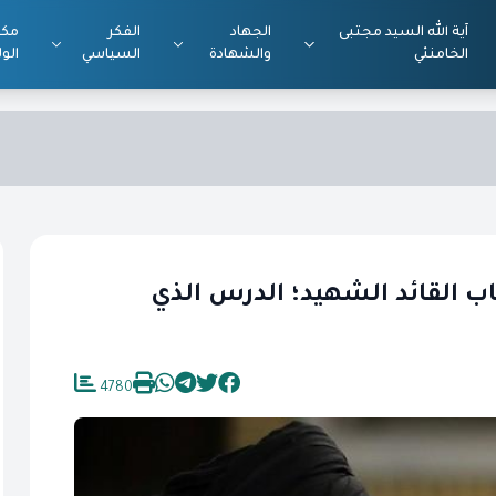
آية الله السيد مجتبى
الجهاد
الفكر
مكت
الخامنئي
والشهادة
السياسي
الول
اب القائد الشهيد؛ الدرس الذي
4780