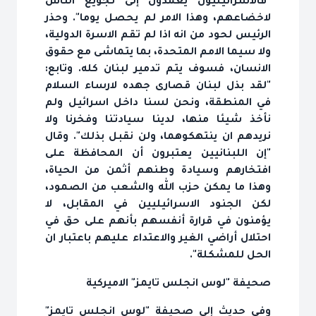
"فالاسرائيليون يعمدون إلى تجويع الناس
لاخضاعهم، وهذا الامر لم يحصل يوما". وحذر
الرئيس لحود من انه اذا لم تقم الاسرة الدولية،
ولا سيما الامم المتحدة، بما يتماشى مع حقوق
الانسان، فسوف يتم تدمير لبنان كله. وتابع:
"لقد بذل لبنان قصارى جهده لارساء السلام
في المنطقة، ونحن لسنا داخل اسرائيل ولم
نأخذ شيئا منها، لدينا سيادتنا وفخرنا ولا
نريدهم ان ينتهكوهما، ولن نقبل بذلك". وقال
"إن اللبنانيين يعتبرون أن المحافظة على
افتخارهم وسيادة وطنهم أثمن من الحياة،
وهذا ما يمكن حزب الله والشعب من الصمود،
لكن الجنود الاسرائيليين في المقابل، لا
يؤمنون في قرارة أنفسهم بأنهم على حق في
احتلال أراضي الغير والاعتداء عليهم باعتبار ان
الحل للمشكلة".
صحيفة "لوس انجلس تايمز" الاميركية
وفي حديث إلى صحيفة "لوس انجلس تايمز"