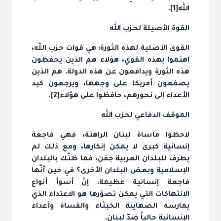
الله[1].
القوة الأصيلة لحزب الله
القوى الأصلية لهذه الثورة: هي قوات حزب اللّه،
اهتموا بهذه القوي، هؤلاء هم الذين يحفظون
هذه الثورة ويدافعون عن هذه الدولة. هم الذين
يصفعون أمريكا على وجهها، ويرجعون كيد
الأعداء إلى نحورهم، حافظوا على هؤلاء[2].
الموقف الدفاعي لحزب الله
لاحظوا مأساة لبنان الراهنة، فهي فاجعة
إنسانية كبرى لا يمكن إنكارها، ومع ذلك لم
يطرف للبلدان العربية جفن، فما ظنّك بالبلدان
الإسلامية وبعض البلدان الأخرى؟ في حين أنّها
فاجعة إنسانية عظيمة. إنّ أسوأ أنواع
الانتهاكات التي يمكن تصوّرها هو الاعتداء الذي
يمارسه الصهاينة الخبثاء والقساة وأعداء
الإنسانية حالياً ضدّ لبنان.