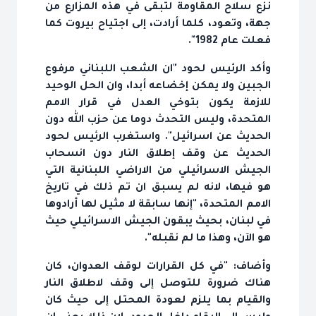
نزع سلاح المقاومة لتبقى في هذه المزارع من
جهة، وتعود، كلما أرادت، إلى اجتياح بيروت كما
فعلت عام 1982".
وأكد الرئيس لحود "ان الشعب اللبناني مرفوع
الجبين ولا يمكن إخضاعه أبدا، وان الحل الوحيد
للازمة يكون بتوخي العدل في قرار الامم
المتحدة، وليس التحدث دوما عن حزب الله دون
الحديث عن اسرائيل". واستغرب الرئيس لحود
الحديث عن وقف إطلاق النار دون انسحاب
الجيش الاسرائيلي من الاراضي اللبنانية التي
هو فيها، لانه لم يسبق ان تم ذلك في تاريخ
الامم المتحدة، "إنها سابقة لا مثيل لها أرادوها
في لبنان، بحيث يبقون الجيش الاسرائيلي حيث
هو الآن، وهذا ما لم نقبله".
وأضاف: "في كل القرارات لوقف العدوان، كان
هناك ضرورة للتوصل إلى وقف لاطلاق النار
والقيام بما يلزم لعودة المحتل إلى حيث كان