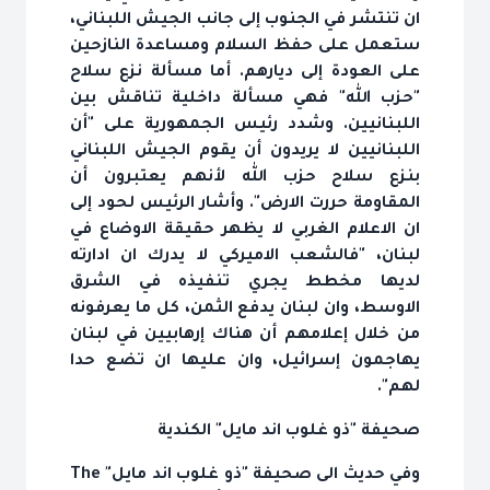
ان تنتشر في الجنوب إلى جانب الجيش اللبناني،
ستعمل على حفظ السلام ومساعدة النازحين
على العودة إلى ديارهم. أما مسألة نزع سلاح
"حزب الله" فهي مسألة داخلية تناقش بين
اللبنانيين. وشدد رئيس الجمهورية على "أن
اللبنانيين لا يريدون أن يقوم الجيش اللبناني
بنزع سلاح حزب الله لأنهم يعتبرون أن
المقاومة حررت الارض". وأشار الرئيس لحود إلى
ان الاعلام الغربي لا يظهر حقيقة الاوضاع في
لبنان، "فالشعب الاميركي لا يدرك ان ادارته
لديها مخطط يجري تنفيذه في الشرق
الاوسط، وان لبنان يدفع الثمن، كل ما يعرفونه
من خلال إعلامهم أن هناك إرهابيين في لبنان
يهاجمون إسرائيل، وان عليها ان تضع حدا
لهم".
صحيفة "ذو غلوب اند مايل" الكندية
وفي حديث الى صحيفة "ذو غلوب اند مايل" The