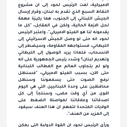
الاميركية، لفت الرئيس لحود إلى ان مشروع
النقاط السبع الذي تقدم به لبنان، وقرار إرسال
الجيش اللبناني إلى الجنوب، هما ركيزة مهمة
لحل الازمة الحالية، ولكن في المقابل، "كل ما
يقدمونه لنا هو الفيتو الاميركي". واعتبر الرئيس
لحود انه حتى لو وصل الجيش الاسرائيلي إلى
الليطاني، فستواجهه المقاومة، وسيضطر إلى
الانسحاب، فلماذا يريد الوصول إلى الليطاني
وتهديم لبنان؟ وشدد رئيس الجمهورية على انه
ولو لم يتجاوب العالم مع المطالب اللبنانية
حتى الآن، بسبب الفيتو الاميركي، "فسنظل
نرفع الصوت حتى يسمعوننا وسنظل
محافظين على وحدة اللبنانيين التي هي اليوم
اقوى من أي وقت مضى، وسنلجأ إلى كل
اصدقائنا وعلاقاتنا لمواصلة الضغط على
الولايات المتحدة لتفهم ان هذا العنف سيقود
إلى المزيد من العنف".
ورأى الرئيس لحود ان القوة الدولية التي يمكن