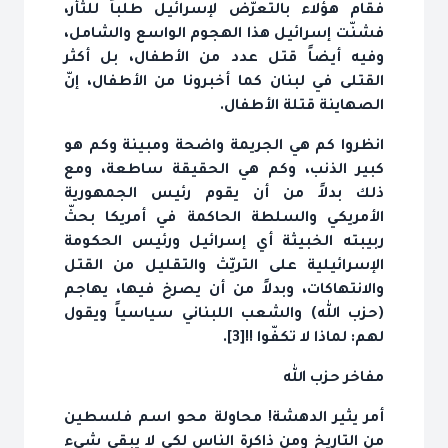
فقام هؤلاء بالتعرّض لإسرائيل طلباً للثأر،
فشنّت إسرائيل هذا الهجوم الواسع والشامل،
وفيه أيضاً قتل عدد من الأطفال، بل أكثر
القتلى في لبنان كما أخبرونا من الأطفال، إنّ
الصهاينة قتلة الأطفال.
انظروا كم هي الجريمة واضحة ومبينة وكم هو
كبير الذنب، وكم هي الحقيقة ساطعة، ومع
ذلك بدلاً من أن يقوم رئيس الجمهورية
الأمريكي والسلطة الحاكمة في أمريكا بحثّ
ربيبته الخبيثة أي إسرائيل ورئيس الحكومة
الإسرائيلية على التريّث والتقليل من القتل
والانتهاكات، وبدلاً من أن يصرخ فيها، يهاجم
(حزب الله) والشعب اللبناني سياسياً ويقول
لهم: لماذا لا تكفّوا !![3].
مفاخر حزب الله
أمر يثير الدهشة! محاولة محو اسم فلسطين
من التاريخ ومن ذاكرة الناس لكي لا يبقى شيء