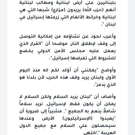
بلبنانيين على أرض لبنانية ومطالب لبنانية
أنهم (حزب الله) يريدون (مزارع) شبعا التي هي
لبنانية وخرائط الألغام التي زرعتها إسرائيل في
لبنان ".
وأعرب لحود عن تشاؤمه من إمكانية التوصل
إلى وقف لإطلاق النار, موضحا أن "القرار الذي
يعمل عليه مجلس الأمن الدولي يخضع
للشروط التي تفرضها إسرائيل".
وأوضح "يمكنني أن أؤكد لكم انه منذ اليوم
الأول ولبنان يريد وقف هذه الحرب لأن بلدنا هو
الذي يدمر".
وأضاف أن "لبنان يريد السلام ولكن السلام لا
يمكن أن يكون فقط لإسرائيل, نريد سلاماً
شاملاً ينعم به الجميع ", مشيراً إلى ضرورة أن
"يعيدوا (الإسرائيليون) الأرض وعندها
سيحصلون علي السلام مع جميع الدول
العربية "./انتهى