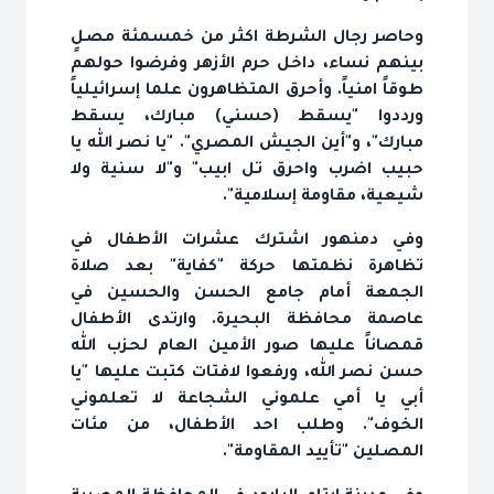
وحاصر رجال الشرطة اكثر من خمسمئة مصلٍ
بينهم نساء، داخل حرم الأزهر وفرضوا حولهم
طوقاً امنياً. وأحرق المتظاهرون علما إسرائيلياً
ورددوا "يسقط (حسني) مبارك، يسقط
مبارك"، و"أين الجيش المصري". "يا نصر الله يا
حبيب اضرب واحرق تل ابيب" و"لا سنية ولا
شيعية، مقاومة إسلامية".
وفي دمنهور اشترك عشرات الأطفال في
تظاهرة نظمتها حركة "كفاية" بعد صلاة
الجمعة أمام جامع الحسن والحسين في
عاصمة محافظة البحيرة. وارتدى الأطفال
قمصاناً عليها صور الأمين العام لحزب الله
حسن نصر الله، ورفعوا لافتات كتبت عليها "يا
أبي يا أمي علموني الشجاعة لا تعلموني
الخوف". وطلب احد الأطفال، من مئات
المصلين "تأييد المقاومة".