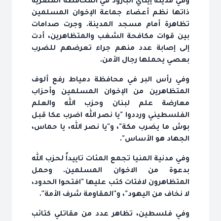
وفي مدينة إيتاي البارود في المحافظة المصرية
ذاتها نظم أعضاء جماعة الإخوان المسلمين
تظاهرة أمام مسجد المدينة. وجرت صدامات
بين قوات مكافحة الشغب والمتظاهرين، أدت
إلى إصابة عدد منهم جراء تعرضهم للضرب
بعصي يحملها رجال الأمن.
وفي رأس البر في محافظة دمياط رفع ألوف
المتظاهرين من الإخوان المسلمين وأحزاب
معارضة علم لبنان وحزب الله والعلم
الفلسطيني ورددوا "يا نصر الله اضرب عكا قبل
بوش ما يضرب مكة"، و"يا نصر الله، يا حماس،
الجهاد هو الأساس".
وفي مدنية المنيا تجمع المئات تاييداً لحزب الله
بدعوة من الاخوان المسلمين. وحمل
المتظاهرون لافتات كتب عليها "افتحوا الحدود،
لا نخاف من اليهود"، و"المقاومة شرف الأمة".
وفي فلسطين، تظاهر عدد من مقاتلي كتائب