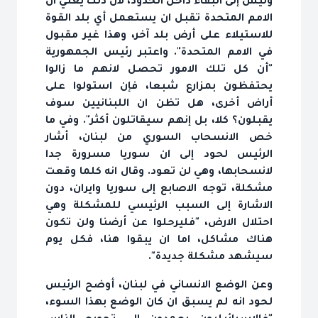
وليس إلى البقاء داخل الحدود، لان ذلك يعني ان
الامم المتحدة تقبل ان يستعمل أي بلد القوة
للاستيلاء على أرض بلد آخر، وهذا غير مقبول
في الامم المتحدة". واعتبر رئيس الجمهورية
"أن كل تلك الامور تحصل لانهم ما زالوا
يحتفظون بمزارع شبعا، فإن استولوا على
أراض أخرى، هل تظن ان اللبنانيين سوف
يقبلون؟ كلا، بل إنهم سيقاتلون أكثر". وفي ما
خص الانسحاب السوري من لبنان، أشار
الرئيس لحود إلى ان سوريا مسرورة جدا
لانسحابها، وهي لن تعود. وقال انه كلما وقعت
مشكلة، توجه الاصابع إلى سوريا وايران، دون
الاشارة إلى السبب الرئيسي للمشكلة وهي
احتلال الارض، "فليرحلوا عن أرضنا ولن تكون
هناك مشاكل، اما ان يبقوا هنا، فكل يوم
سيشهد مشكلة جديدة".
وعن الوضع الانساني في لبنان، أوضح الرئيس
لحود انه لم يسبق ان كان الوضع بهذا السوء،