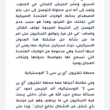
السبع، ونشر الجيش اللبناني في الجنوب.
ولفت إلى أنه لدى محاولة التوصل إلى حل، يتم
الاصطدام بحائط الولايات المتحدة الاميركية
التي تمتلك حق الفيتو، وهذا هو سبب عدم
التوصل إلى النتيجة المرجوة لوقف القتال.
واضاف: "في كل مرة يتوافق اللبنانيون على امر
ما من شأنه حل مشكلة هذا العدوان
الاسرائيلي، تزداد اسرائيل عدائية، مما يعني أن
لديها أجندة وهي مدعومة من الولايات المتحدة
التي تسمح لها بمواصلة عدوانها وارتكاب
المجازر يوميا.
محطة تلفزيون "آي بي سي 2" الاوسترالية
وفي مقابلة أجرتها معه محطة تلفزيون "آي بي
سي 2" الاوسترالية، أكد الرئيس لحود "ان
مسألة سلاح حزب الله هي شأن داخلي يبحث
فيه اللبنانيون في ما بينهم، وهو غير مرتبط
بأي شكل من الاشكال بخارج لبنان". وردا على