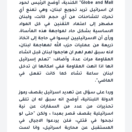
Globe and Mail" الكندية، أوضح الرئيس لحود
ان اسرائيل تريد تجويع لبنان، وهي تمنع أي
تحرك للشاحنات من أي حجم كانت، ولبنان
مضطر إلى اعتماد التقنين في كل المواد
الاساسية بشكل حاد لمواجهة هذه المأساة.
ورأى أن الاسرائيليين ليسوا في حاجة إلى اتخاذ
ذريعة من عمليات حزب الله لمهاجمة لبنان،
لانه سبق لهم لهم ان هاجموا لبنان قبل انشاء
المقاومة مرات عدة. وأضاف: "تعلم إسرائيل
انها اذا انهت المقاومة ففي امكانها ان تدخل
لبنان ساعة تشاء كما كانت تفعل في
الماضي".
وردا على سؤال عن تهديد اسرائيل بقصف رموز
الدولة اللبنانية، أوضح انه سبق له ان تلقى
تحذيرات من عدد من السفارات عن نية
اسرائيلية بقصف قصر بعبدا ، ولكن "حتى لو
نجحوا في قتلي، فلن يردعوا الاجيال في
المستقبل عن محاربة اسرائيل، وانا لست