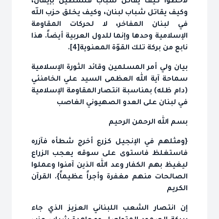
لاحظوا كيف يقاتل شباب فلسطين بإيمان،
وكيف يقاتل شباب لبنان، وكيف يخلق حزب اللّه
في لبنان المفاخر، لا لحركات المقاومة
الإسلامية وحدها وإنما للدول العربية أيضاً. هذا
نابع من بركة تلك القوّة المعنوية[4].
بيان ولي أمر المسلمين وقائد الثورة الإسلامية
سماحة آية الله العظمى السيد علي الخامنئي
(دام ظله) بمناسبة انتصار المقاومة الإسلامية
في لبنان على العدو الصهيوني الغاصب
بسم الله الرحمن الرحيم
{ومثلهم في الإنجيل كزرع أخرج شطأه فآزره
فاستغلظ فاستوى على سوقه يعجب الزراع
ليغيظ بهم الكفار وعد الله الذين آمنوا وعملوا
الصالحات منهم مغفرة وأجراً عظيماً}. القرآن
الكريم
إن انتصار الشعب اللبناني العزيز الذي جاء