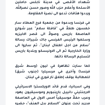
شهداء الأقصى في مدينة نابلس حاملين
الأسلحة وأعلام حزب الله وصور حسن نصرالله.
ورددوا هتافات تدعو الى نصرة المقاومة.
في فرنسا وبدعوة من جمعية فرح العطاء سار
خمسون طفلاً في "قافلة سلام" عبر شوارع
العاصمة باريس وصولاً الى قصر الاليزيه
وسلموا الرئيس الفرنسي جاك شيراك رسالة
"سلام من اجل اطفال لبنان". ثم ساروا الى
وزارة الخارجية ثم الى الاونيسكو وبلدية باريس
لتسليم الرسالة ذاتها.
كما سارت تظاهرة في ليون (وسط شرق
فرنسا) وأخرى في مرسيليا (جنوب شرق)
للمطالبة بوقف إطلاق نار فوري في لبنان.
وفي اسبانيا، قدم قائد الاوركسترا الاسرائيلي
الارجنتيني دانييل بارينبويم وموسيقيون يهود
وعرب حفلاً موسيقياً امس الاول في العاصمة
مدريد تحت عنوان "السلام بدل العنف"، حضره