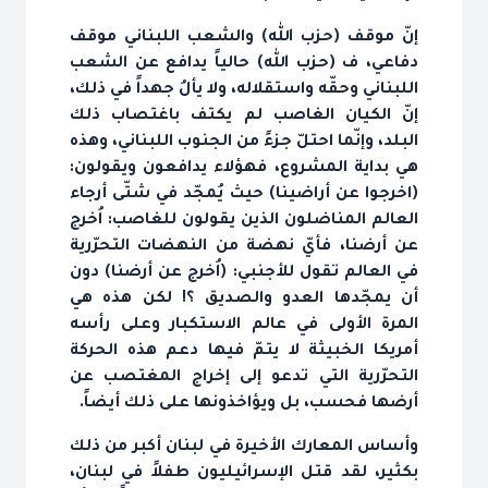
إنّ موقف (حزب الله) والشعب اللبناني موقف
دفاعي، ف (حزب الله) حالياً يدافع عن الشعب
اللبناني وحقّه واستقلاله، ولا يألُ جهداً في ذلك،
إنّ الكيان الغاصب لم يكتف باغتصاب ذلك
البلد، وإنّما احتلّ جزءً من الجنوب اللبناني، وهذه
هي بداية المشروع، فهؤلاء يدافعون ويقولون:
(اخرجوا عن أراضينا) حيث يُمجّد في شتّى أرجاء
العالم المناضلون الذين يقولون للغاصب: اُخرج
عن أرضنا، فأيّ نهضة من النهضات التحرّرية
في العالم تقول للأجنبي: (اُخرج عن أرضنا) دون
أن يمجّدها العدو والصديق ؟! لكن هذه هي
المرة الأولى في عالم الاستكبار وعلى رأسه
أمريكا الخبيثة لا يتمّ فيها دعم هذه الحركة
التحرّرية التي تدعو إلى إخراج المغتصب عن
أرضها فحسب، بل ويؤاخذونها على ذلك أيضاً.
وأساس المعارك الأخيرة في لبنان أكبر من ذلك
بكثير، لقد قتل الإسرائيليون طفلاً في لبنان،