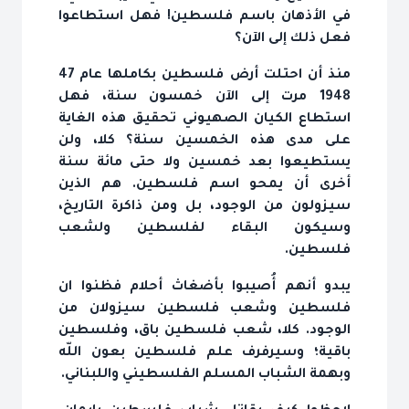
في الأذهان باسم فلسطين! فهل استطاعوا
فعل ذلك إلى الآن؟
منذ أن احتلت أرض فلسطين بكاملها عام 47
1948 مرت إلى الآن خمسون سنة، فهل
استطاع الكيان الصهيوني تحقيق هذه الغاية
على مدى هذه الخمسين سنة؟ كلا، ولن
يستطيعوا بعد خمسين ولا حتى مائة سنة
أخرى أن يمحو اسم فلسطين. هم الذين
سيزولون من الوجود، بل ومن ذاكرة التاريخ،
وسيكون البقاء لفلسطين ولشعب
فلسطين.
يبدو أنهم أُصيبوا بأضغاث أحلام فظنوا ان
فلسطين وشعب فلسطين سيزولان من
الوجود. كلا، شعب فلسطين باق، وفلسطين
باقية؛ وسيرفرف علم فلسطين بعون اللّه
وبهمة الشباب المسلم الفلسطيني واللبناني.