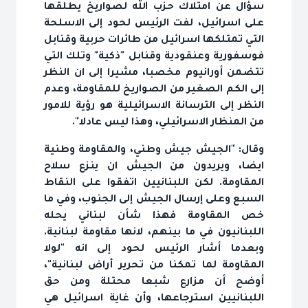
سؤال عن امتلاك حزب الله لصواريخ يطلقها
على اسرائيل، لفت الرئيس لحود إلى الاسلحة
التي تمتلكها اسرائيل من طائرات حربية وقنابل
فوسفورية وعنقودية وقنابل "ذكية" وتلك التي
تتضمن أورانيوم مخصبا، مشيرا إلى ان النظر
إلى الكم الصغير من الصواريخ للمقاومة، وعدم
النظر إلى الترسانة الاسرائيلية هو رؤية للامور
من المنظار الاسرائيلي، وهذا ليس عادلا".
وقال: "الجيش جيش وطني، والمقاومة وطنية
ايضا، ويريدون من الجيش ان ينزع سلاح
المقاومة. لكن اللبنانيين اتفقوا على النقاط
السبع وعلى إرسال الجيش إلى الجنوب، وفي ما
خص المقاومة فهذا شأن لبناني يحله
اللبنانيون في ما بينهم، لانها مقاومة لبنانية.
وبعدما أشار الرئيس لحود إلى انه "لولا
المقاومة لما تمكنا من تحرير أراض لبنانية"،
أوضح أن مزارع شبعا محتلة ومن حق
اللبنانيين استرجاعها، وأن غاية اسرائيل هي