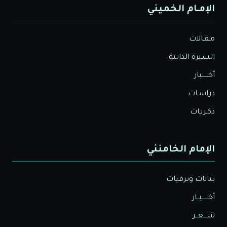
الإمـام الخميني
مـقـالات
السيرة الذاتية
أخــــــبار
دراسـات
ذكـريـات
الإمام الخامنئي
بيانات وبرقيات
أخــــــبــار
شــــعــر