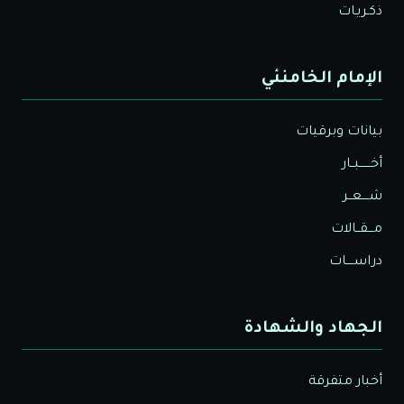
ذكـريـات
الإمام الخامنئي
بيانات وبرقيات
أخــــــبــار
شــــعــر
مـــقــالات
دراســــات
الجهاد والشهادة
أخبار متفرقة