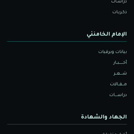
دراسـات
ذكـريـات
الإمام الخامنئي
بيانات وبرقيات
أخــــــبــار
شــــعــر
مـــقــالات
دراســــات
الجهاد والشهادة