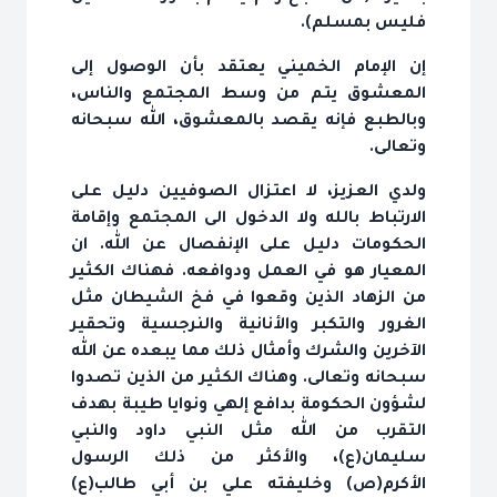
فليس بمسلم).
إن الإمام الخميني يعتقد بأن الوصول إلى
المعشوق يتم من وسط المجتمع والناس،
وبالطبع فإنه يقصد بالمعشوق، الله سبحانه
وتعالى.
ولدي العزيز، لا اعتزال الصوفيين دليل على
الارتباط بالله ولا الدخول الى المجتمع وإقامة
الحكومات دليل على الإنفصال عن الله. ان
المعيار هو في العمل ودوافعه. فهناك الكثير
من الزهاد الذين وقعوا في فخ الشيطان مثل
الغرور والتكبر والأنانية والنرجسية وتحقير
الآخرين والشرك وأمثال ذلك مما يبعده عن الله
سبحانه وتعالى. وهناك الكثير من الذين تصدوا
لشؤون الحكومة بدافع إلهي ونوايا طيبة بهدف
التقرب من الله مثل النبي داود والنبي
سليمان(ع)، والأكثر من ذلك الرسول
الأكرم(ص) وخليفته علي بن أبي طالب(ع)