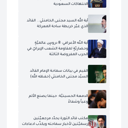
الانتهاكات السعودية
آية الله السيد مجتبى الخامنئي .. القائد
الذي غيّر خريطة ساحة المعركة
آية اللّه الأعرافي: 8 دروسٍ عالميّةٍ
وحضاريّةٍ لمقاومة الشعب الإيرانيّ في
الحرب المفروضة الثالثة
القيم في بيانات سماحة الإمام القائد
السيّد مجتبى الخامنئي (حفظه الله)
الدمعة الحسينيّة: حينما يصنع الألم
وعياً وشفاءً
مكتب قائد الثورة يحدّد مرجعيّتين
رسميّتين لأخبار سماحته ويكذّب ادعاءات