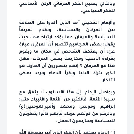
وبالتالي يصبح الفكر العرفاني الركن الأساسي
للفكر السياسي.
والإمام الخميني أحد الذين أكدوا على العلاقة
بين العرفان والسياسة، ويقدم تعريفاً
للسياسة والعرفان مما يؤكد ارتباطهما. حيث
يقول: بعض المجاميع تتصور أن العرفإن عبارة
عن: أن يعتكف الشخص في مكان ما ويقوم
بقراءة الأدعية وممارسة بعض الحركات. فهل
هذا هو العرفان ؟ إنهم يتصورون أن العارف هو
الذي يترك الدنيا ويقرأ الدعاء ويردد بعض
الأذكار.
ويواصل الإمام: إن هذا الأسلوب لا يتفق مع
سيرة الأئمة. فالكثير من الأئمة والأنبياء مثل:
إبراهيم وموسى ومحمد وأميرالمؤمنين(ع)
وبالرغم من كونهم عرفاء فإنهم كانوا يتطرقون
للسياسة ويمارسون العمل.
إن الإمام يعتقد بأن الفكر الذي أنير بمعرفة الله