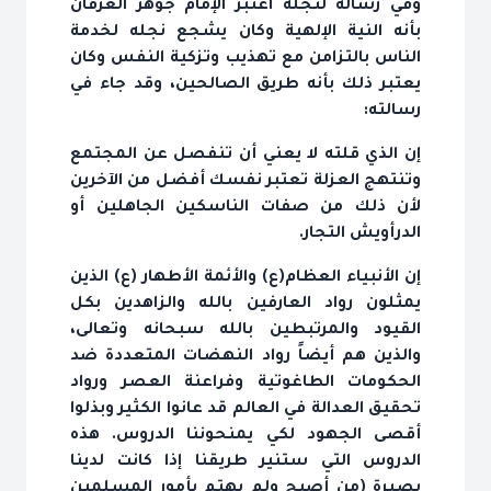
وفي رسالة لنجله اعتبر الإمام جوهر العرفان
بأنه النية الإلهية وكان يشجع نجله لخدمة
الناس بالتزامن مع تهذيب وتزكية النفس وكان
يعتبر ذلك بأنه طريق الصالحين، وقد جاء في
رسالته:
إن الذي قلته لا يعني أن تنفصل عن المجتمع
وتنتهج العزلة تعتبر نفسك أفضل من الآخرين
لأن ذلك من صفات الناسكين الجاهلين أو
الدرأويش التجار.
إن الأنبياء العظام(ع) والأئمة الأطهار (ع) الذين
يمثلون رواد العارفين بالله والزاهدين بكل
القيود والمرتبطين بالله سبحانه وتعالى،
والذين هم أيضاً رواد النهضات المتعددة ضد
الحكومات الطاغوتية وفراعنة العصر ورواد
تحقيق العدالة في العالم قد عانوا الكثير وبذلوا
أقصى الجهود لكي يمنحوننا الدروس. هذه
الدروس التي ستنير طريقنا إذا كانت لدينا
بصيرة (من أصبح ولم يهتم بأمور المسلمين