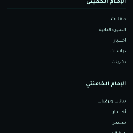
الإمـام الخميني
مـقـالات
السيرة الذاتية
أخــــــبار
دراسـات
ذكـريـات
الإمام الخامنئي
بيانات وبرقيات
أخــــــبــار
شــــعــر