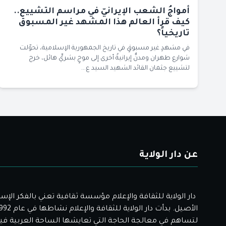
أمواجُ الشعب الإيرانيّ في مراسم التشييع..
كيف قرأ العالم هذا المشهد غير المسبوق
تاريخياً؟
في مشهدٍ غير مسبوقٍ في تاريخ الجمهورية الإسلامية، تحوّلت
شوارع طهران ومدنٌّ إيرانيةٌ أخرى إلى موجٍ بشريٍّ هائل، خرج
لتشييع جثمان القائد الشهيد السيد ع...
عن دار الولاية
دار الولاية للثقافة والإعلام مؤسسة ثقافية تعني بالفكر الإس
لتساهم في معالجة الحاجة التي تعايشها الساحة العربية فيم