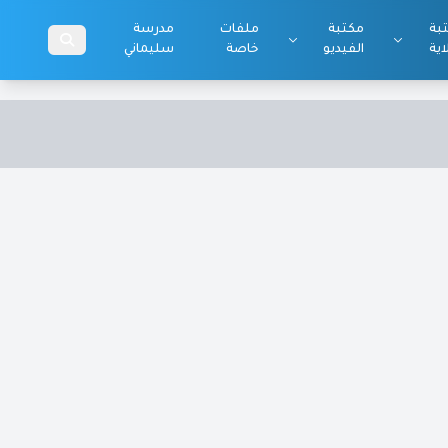
بة
مكتبة
ملفات
مدرسة
اية
الفيديو
خاصة
سليماني