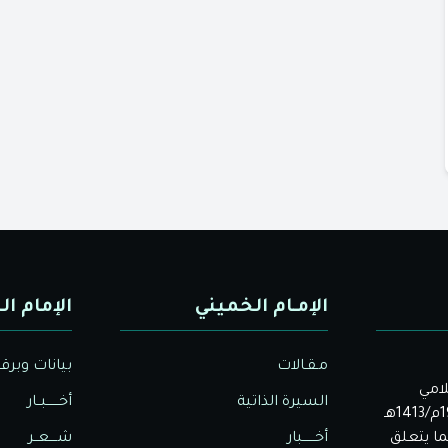
الإمـام الخميني
الإمام ال
مـقـالات
بيانات وبرق
لامي
السيرة الذاتية
أخــــــبــار
الأصيل. بدأت دار الولاية للثقافة والإعلام نشاطها في عام 1992م/1413هـ
ا يتعلق
أخــــــبار
شــــعــر