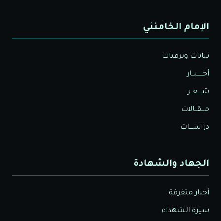
الإمام الخامنئي
بيانات وبرقيات
أخــــــبــار
شــــعــر
مـــقــالات
دراســــات
الجهاد والشهادة
أخبار متفرقة
سيرة الشهداء