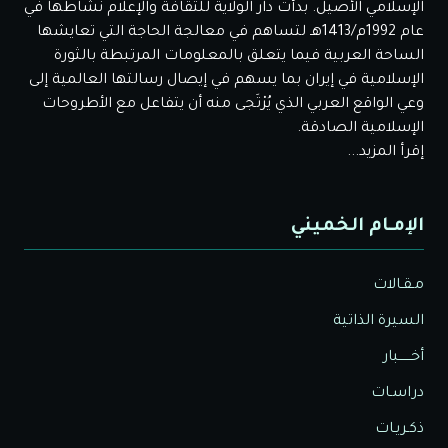
الإسلامي الأصيل. بدأت دار الولاية للثقافة والإعلام نشاطها في
عام 1992م/1413هـ لتساهم في معالجة الحاجة التي تعايشها
الساحة العربية فيما يتعلق بالمعلومات المرتبطة بالثورة
الإسلامية في إيران بما يسهم في إيصال رسالتها العالمية إلى
وعي الواقع العربي الذي يُرْتَجى منه أن يتفاعل مع الأطروحات
الإسلامية الصادقة.
إقرأ المزيد...
الإمـام الخميني
مـقـالات
السيرة الذاتية
أخــــــبار
دراسـات
ذكـريـات