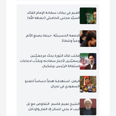
القيم في بيانات سماحة الإمام القائد
السيّد مجتبى الخامنئي (حفظه الله)
الدمعة الحسينيّة: حينما يصنع الألم
وعياً وشفاءً
مكتب قائد الثورة يحدّد مرجعيّتين
رسميّتين لأخبار سماحته ويكذّب ادعاءات
استقالة الرئيس بزشكيان
اليمن: استهدفنا هدفاً حساساً للعدو
السعودي في نجران
الشيخ نعيم قاسم: التفاوض مع تل
أبيب لا يجني للبنان إلا العار والإذلال