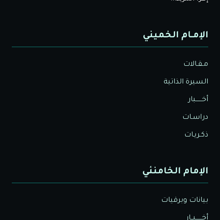
الإمـام الخميني
مـقـالات
السيرة الذاتية
أخــــــبار
دراسـات
ذكـريـات
الإمام الخامنئي
بيانات وبرقيات
أخــــــبــار