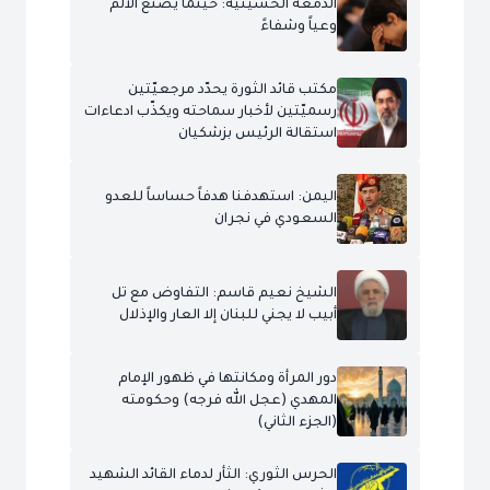
الدمعة الحسينيّة: حينما يصنع الألم
وعياً وشفاءً
مكتب قائد الثورة يحدّد مرجعيّتين
رسميّتين لأخبار سماحته ويكذّب ادعاءات
استقالة الرئيس بزشكيان
اليمن: استهدفنا هدفاً حساساً للعدو
السعودي في نجران
الشيخ نعيم قاسم: التفاوض مع تل
أبيب لا يجني للبنان إلا العار والإذلال
دور المرأة ومكانتها في ظهور الإمام
المهدي (عجل الله فرجه) وحكومته
(الجزء الثاني)
الحرس الثوري: الثأر لدماء القائد الشهيد