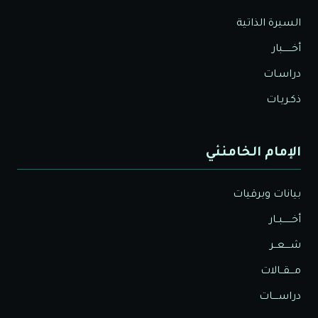
السيرة الذاتية
أخــــــبار
دراسـات
ذكـريـات
الإمام الخامنئي
بيانات وبرقيات
أخــــــبــار
شــــعــر
مـــقــالات
دراســــات