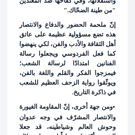
واستقلالها، وفي كفاحها ضد المعتدين
"من طينة الضحّاك
".
إنّ ملحمة الحضور والدفاع والانتصار
هذه تضع مسؤولية عظيمة على عاتق
أهل الثقافة والأدب والفن، لكي ينهضوا
كما فعل الفردوسي ويجعلوا رسالة
الفنانين امتدادًا لرسالة الشعب؛
فيمزجوا الفكر والقلم واللغة بالفن،
ويوثّقوا رواية الزحف العظيم للشعب
في ذاكرة التاريخ
.
ومن جهة أخرى، إنّ المقاومة الغيورة
▪️
والانتصار المشرّف في وجه عدوان
وحوش العالم وشياطينه، قد جعلا