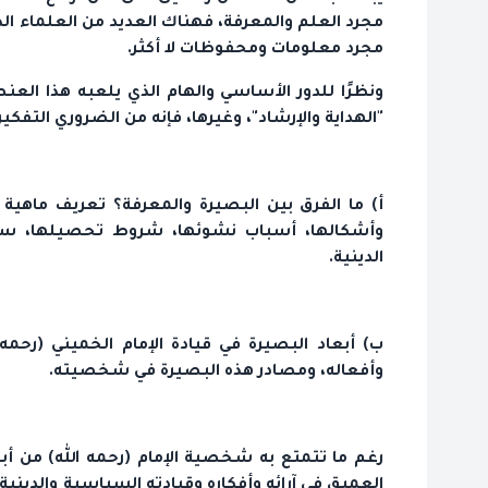
مجرد العلم والمعرفة، فهناك العديد من العلماء الذي
مجرد معلومات ومحفوظات لا أكثر.
ونظرًا للدور الأساسي والهام الذي يلعبه هذا العنصر 
"الهداية والإرشاد"، وغيرها، فإنه من الضروري التفك
أ) ما الفرق بين البصيرة والمعرفة؟ تعريف ماهية ال
وأشكالها، أسباب نشوئها، شروط تحصيلها، سبل 
الدينية.
ب) أبعاد البصيرة في قيادة الإمام الخميني (رحمه
وأفعاله، ومصادر هذه البصيرة في شخصيته.
رغم ما تتمتع به شخصية الإمام (رحمه الله) من أبعا
العميق في آرائه وأفكاره وقيادته السياسية والدين