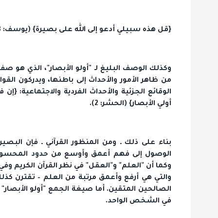
{قل هذه سبيلي أدعو إلى الله على بصيرة} (يوسف: 108)
وكذلك الوصف البليغ لـ "أولو الأبصار"، الذي هو صفة
من ظاهر الأمور والأحداث إلى باطنها، ويدركون القو
أولي الأبصار} (الحشر: 2).
بناء على ذلك ـ ومن المنظور القرآني ـ فإن البصي
الوصول إلى فهم أعمق وأوسع من حدود المحسوسات 
وكما أن "العلم" و"العقل" في نظر القرآن الكريم وفي ا
والتي هي أرفع وأعمق مرتبة من العلم – تقترن كذل
الصالحين المتقين. أما صيغة الجمع "أولو الأبصار" 
في الشخص الواحد.