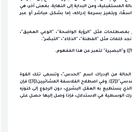
لة المستقبلية، ومن البداية إلى النهاية. بمعنى آخر، هي
عًا، ويتميز بسرعة إدراكه، إما بشكل مباشر أو عبر
م بمصطلحات مثل "الرؤية الواضحة"، "الوعي العميق"،
جد كلمات مثل "الفطنة"، "الذكاء"، "التبصّر".
) و"البصيرة" لتعبر عن هذا المفهوم.
الحالة من الإدراك اسم "الحدس"، وتسمى تلك القوة
لقدسي"(
[2]
). وفي اصطلاح الفلاسفة المشائيين(
[3]
) فإن
الذي يستطيع به العقل البشري، دون الرجوع إلى كنوزه
درك الوسطية في الاستدلال، فإذا وصل إليها حصل على