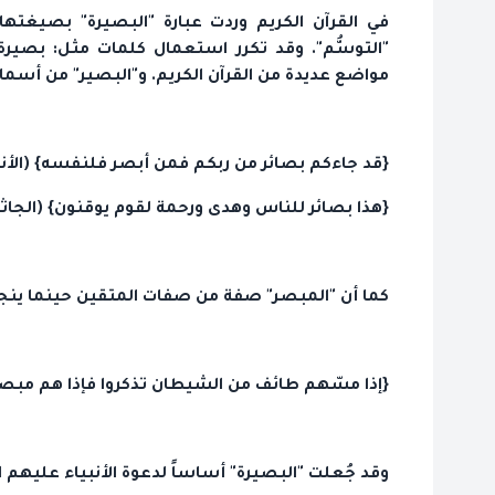
في القرآن الكريم وردت عبارة "البصيرة" بصيغتها
"التوسُّم". وقد تكرر استعمال كلمات مثل: بصير
مواضع عديدة من القرآن الكريم. و"البصير" من أسماء 
{قد جاءكم بصائر من ربكم فمن أبصر فلنفسه} (الأنعام: 
{هذا بصائر للناس وهدى ورحمة لقوم يوقنون} (الجاثية: 
كما أن "المبصر" صفة من صفات المتقين حينما ي
{إذا مسّهم طائف من الشيطان تذكروا فإذا هم مبصرون} 
وقد جُعلت "البصيرة" أساساً لدعوة الأنبياء عليهم ا