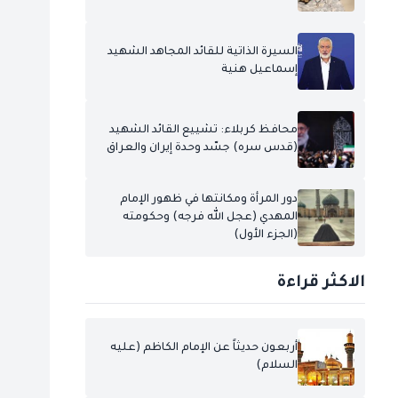
السيرة الذاتية للقائد المجاهد الشهيد
إسماعيل هنية
محافظ كربلاء: تشييع القائد الشهيد
(قدس سره) جسّد وحدة إيران والعراق
دور المرأة ومكانتها في ظهور الإمام
المهدي (عجل الله فرجه) وحكومته
(الجزء الأول)
الاكثر قراءة
أربعون حديثاً عن الإمام الكاظم (عليه
السلام)