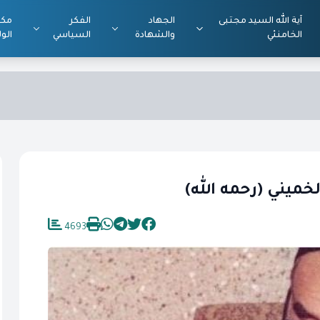
آية الله السيد مجتبى
الجهاد
الفكر
مكت
الخامنئي
والشهادة
السياسي
الول
ميني (رحمه الله)
4693