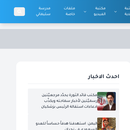
بة
مكتبة
ملفات
مدرسة
اية
الفيديو
خاصة
سليماني
احدث الاخبار
مكتب قائد الثورة يحدّد مرجعيّتين
رسميّتين لأخبار سماحته ويكذّب
ادعاءات استقالة الرئيس بزشكيان
اليمن: استهدفنا هدفاً حساساً للعدو
السعودي في نجران