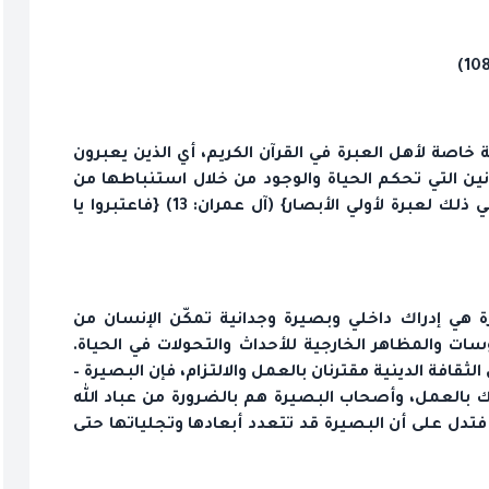
 خاصة لأهل العبرة في القرآن الكريم، أي الذين يعبرون
انين التي تحكم الحياة والوجود من خلال استنباطها من
الوقائع الجزئية والأحداث الفردية والاجتماعية: {إن في ذلك لعبرة لأولي الأبصار} (آل عمران: 13) {فاعتبروا يا
رة هي إدراك داخلي وبصيرة وجدانية تمكّن الإنسان من
والمظاهر الخارجية للأحداث والتحولات في الحياة.
لثقافة الدينية مقترنان بالعمل والالتزام، فإن البصيرة –
ك بالعمل، وأصحاب البصيرة هم بالضرورة من عباد الله
فتدل على أن البصيرة قد تتعدد أبعادها وتجلياتها حتى