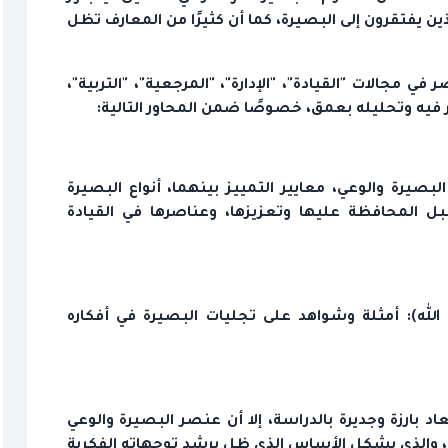
ن يفتقرون إلى البصيرة، كما أن كثيرًا من المعارف تظل
في مجالات "القيادة"، "الإدارة"، "المرجعية"، "التربية"،
ير فيه وتحليله بعمق، خصوصًا ضمن المحاور التالية:
بصيرة والوعي، معايير التمييز بينهما، أنواع البصيرة
المحافظة عليها وتعزيزها، وعناصرها في القيادة
 الله): أمثلة وشواهد على تجليات البصيرة في أفكاره
د بارزة وجديرة بالدراسة، إلا أن عنصر البصيرة والوعي
ية، والذي يشكل الأساس الذي ظل يرشد توجهاته الفكرية