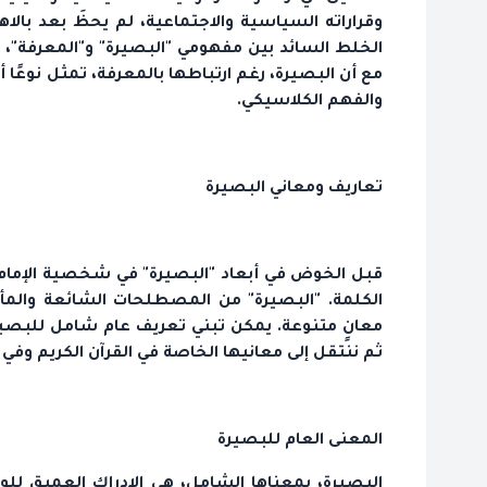
وقراراته السياسية والاجتماعية، لم يحظَ بعد بالاه
الخلط السائد بين مفهومي "البصيرة" و"المعرفة"، حي
مع أن البصيرة، رغم ارتباطها بالمعرفة، تمثل نوعًا
والفهم الكلاسيكي.
تعاريف ومعاني البصيرة
قبل الخوض في أبعاد "البصيرة" في شخصية الإمام 
الكلمة. "البصيرة" من المصطلحات الشائعة والم
معانٍ متنوعة. يمكن تبني تعريف عام شامل للبصير
ثم ننتقل إلى معانيها الخاصة في القرآن الكريم وفي 
المعنى العام للبصيرة
البصيرة، بمعناها الشامل، هي الإدراك العميق للو