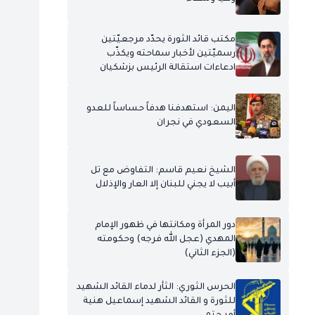
مكتب قائد الثورة يحدّد مرجعيّتين
رسميّتين لأخبار سماحته ويكذّب
ادعاءات استقالة الرئيس بزشكيان
اليمن: استهدفنا هدفاً حساساً للعدو
السعودي في نجران
الشيخ نعيم قاسم: التفاوض مع تل
أبيب لا يجني للبنان إلا العار والإذلال
دور المرأة ومكانتها في ظهور الإمام
المهدي (عجل الله فرجه) وحكومته
(الجزء الثاني)
الحرس الثوري: الثأر لدماء القائد الشهيد
للثورة و القائد الشهيد إسماعيل هنية