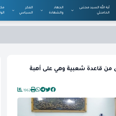
آية الله السيد مجتبى
الجهاد
الفكر
مكت
الخامنئي
والشهادة
السياسي
الول
لق من قاعدة شعبية وهي على أهبة
1962