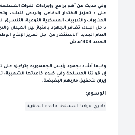
وفي حديث عن أهم برامج وإجراءات القوات المسلحة ال
على : تعزيز الاقتدار الدفاعي والردعي للبلاد، و
المناورات والتدريبات العسكرية النوعية، التنسيق ال
داخل البلاد، تظافر الجهود بامتياز بين الميدان و
العام الجديد "الاستثمار من اجل تعزيز الإنتاج الوطن
الجديد 1404هـ ش.
وفيما أشاد بجهود رئيس الجمهورية وتركيزه على تعزيز
إن قواتنا المسلحة وفي ضوء قاعدتها الشعبية، ت
إيران لتحقيق مآربهم البغيضة.
الوسوم:
باقري
قواتنا
المسلحة
قاعدة
الجاهزية