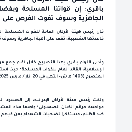
قال رئيس هيئة الأركان العامة للق
باقري: إن قواتنا المسلحة وبفض
الجاهزية وسوف تفوت الفرص على أع
قال رئيس هيئة الأركان العامة للقوات المسلحة الإ
قاعدتها الشعبية، تقف على أهبة الجاهزية وسوف تف
وأدلى اللواء باقري بهذا التصريح خلال لقاء جمع من
الإسلامية، القائد العام للقوات المسلحة؛ حيث استع
المنصرم (1403 هـ ش- انتهى في 20 آذار / مارس 2025م).
ولفت رئيس هيئة الأركان الإيرانية، إلى الصمود 
مواجهة جرائم الكيان الصهيوني؛ واصفا هذه المش
ضد الظلم، مستذكرا تضحيات الشهداء بمن فيهم القا