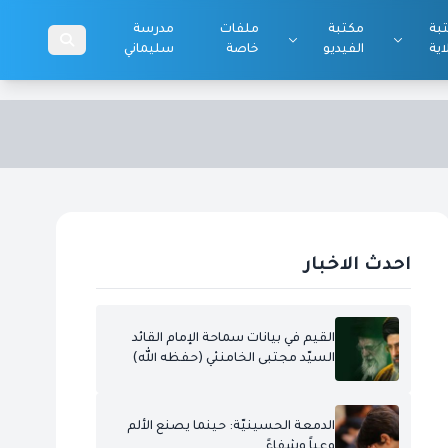
بة
مكتبة
ملفات
مدرسة
اية
الفيديو
خاصة
سليماني
احدث الاخبار
القيم في بيانات سماحة الإمام القائد
السيّد مجتبى الخامنئي (حفظه الله)
الدمعة الحسينيّة: حينما يصنع الألم
وعياً وشفاءً