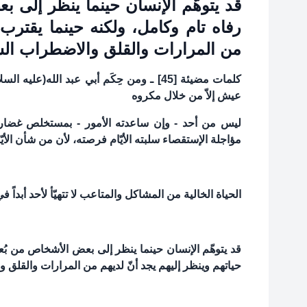
قد يتوهّم الإنسان حينما ينظر إلى 
رفاه تام وكامل، ولكنه حينما يقترب 
من المرارات والقلق والاضطراب الش
كلمات مضيئة [45] ـ ومن حِكَم أبي عبد ال
عيش إلاّ من خلال مكروه
ليس من أحد - وإن ساعدته الأمور - بمستخلص غضارة 
مؤاجلة الإستقصاء سلبته الأيّام فرصته، لأن من شأن الأيّا
الحياة الخالية من المشاكل والمتاعب لا تتهيّأ لأحد أبداً في
قد يتوهّم الإنسان حينما ينظر إلى بعض الأشخاص من بُ
حياتهم وينظر إليهم يجد أنّ لديهم من المرارات والقلق 