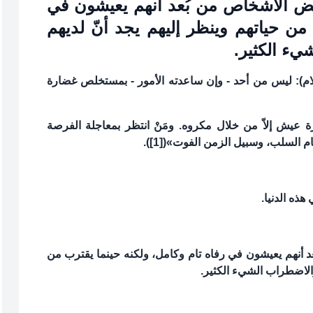
بعض الأشخاص من بُعد أنهم يعيشون في
من حياتهم وينظر إليهم يجد أنّ لديهم
يء الكثير.
له(عليه السلام): ليس من أحد - وإن ساعدته الأمور - بمستخلص غضارة
عيش إلاّ من خلال مكروه. ومَنْ انتظر بمعاجلة الفرصة
م السلب، وسبيل الزمن الفوت»([1]).
 هذه الدنيا.
عد أنهم يعيشون في رفاه تام وكامل، ولكنه حينما يقترب من
والاضطراب الشيء الكثير.