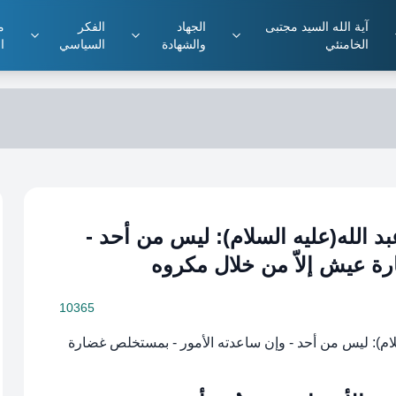
آية الله السيد مجتبى
الجهاد
الفكر
م
الخامنئي
والشهادة
السياسي
ال
ِكَم أبي عبد الله(عليه السلام): ليس من أحد -
ة عيش إلاّ من خلال مكروه
10365