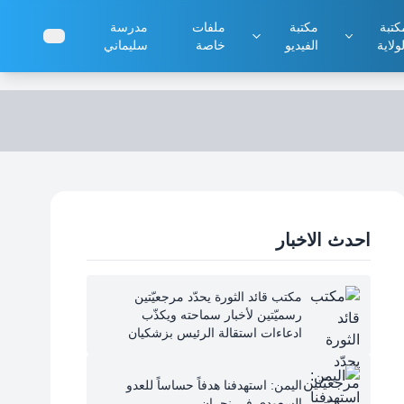
كتبة
مكتبة
ملفات
مدرسة
ولاية
الفيديو
خاصة
سليماني
احدث الاخبار
مكتب قائد الثورة يحدّد مرجعيّتين
رسميّتين لأخبار سماحته ويكذّب
ادعاءات استقالة الرئيس بزشكيان
اليمن: استهدفنا هدفاً حساساً للعدو
السعودي في نجران