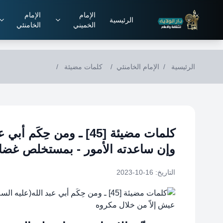
Skip to main conten
الإمام
الإمام
الرئيسية
الخميني
الخامنئي
الرئيسية
/
الإمام الخامنئي
/
كلمات مضيئة
/
كلمات مضيئة [45] ـ ومن ح
وإن ساعدته الأمور - بمستخلص غضار
التاريخ: 16-10-2023