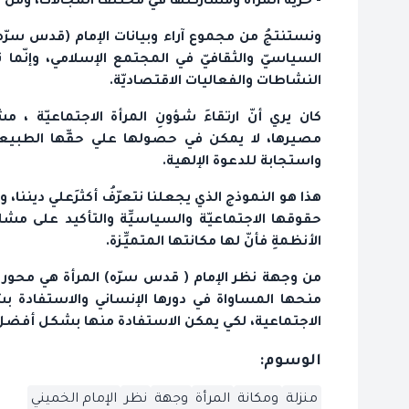
- حريةُ المرأة ومشاركتها في مختلف المجالات، ومن ج
ونستنتجُ من مجموع آراء وبيانات الإمام (قدس سرّه
السياسيّ والثقافيّ في المجتمع الإسلامي، وإنّما 
النشاطات والفعاليات الاقتصاديّة.
كان يري أنّ ارتقاءَ شؤونِ المرأة الاجتماعيّة ، م
مصيرها، لا يمكن في حصولها علي حقِّها الطبيعيِّ
واستجابة للدعوة الإلهية.
هذا هو النموذج الذي يجعلنا نتعرّفُ أكثرَ‌علي ديننا
حقوقها الاجتماعيّة والسياسيِّة والتأكيد على مشا
الأنظمةِ فأنّ لها مكانتها المتميِّزة.
من وجهة نظر الإمام ( قدس سرّه) المرأة هي محور 
منحها المساواة في دورها الإنساني والاستفادة بشكل
الاجتماعية،‌ لكي يمكن الاستفادة منها بشكل أفض
الوسوم:
منزلة
ومكانة
المرأة
وجهة
نظر
الإمام الخميني