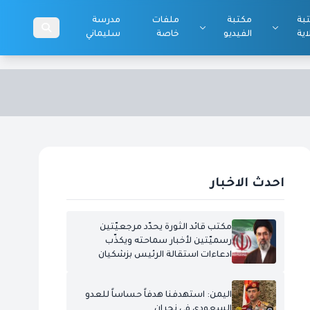
بة
مكتبة
ملفات
مدرسة
اية
الفيديو
خاصة
سليماني
احدث الاخبار
مكتب قائد الثورة يحدّد مرجعيّتين
رسميّتين لأخبار سماحته ويكذّب
ادعاءات استقالة الرئيس بزشكيان
اليمن: استهدفنا هدفاً حساساً للعدو
السعودي في نجران