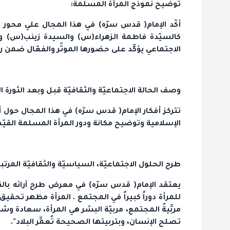
توضيح نموذج المرأة المسلمة:
أكّد الإمام( قدس سرّه) في هذا المجال علي محور 
كالسيّدة فاطمة الزهراء(س) والسيدة زينب(س) وف
الاجتماعي يؤكِّد على حضورها الموثّر والفعّال ضمن رع
وصف الحالة الاجتماعيّة والثقافيّة قبل وبعد الثورة ا
تتركز أفكار الإمام( قدس سرّه) في هذا المجال حول أض
الإسلامية وتوضيح مكانة ودور المرأة المسلمة القيّم
طرح الحلول الاجتماعيّة، السياسيّة والثقافيّة المرت
يعتقد الإمام( قدس سرّه) في معرض طرح آرائه بالنس
للمرأة دوراً كبيراً ‌في المجتمع . المرأة مظهر تحقيق آ
مربِّيةُ المجتمع، مربيّة البشر هي المرأة، سعادة وش
تصلح الإنسان، وبتربيتها الصحيحة تُعمِّر البلاد".