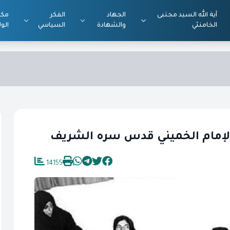
آية الله السيد مجتبى
الجهاد
الفكر
مكت
الخامنئي
والشهادة
السياسي
الول
 الإمام الخميني قدس سره الشريف
14155