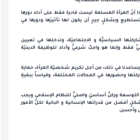
ملتها النشاطاتُ الاقتصاديّة.
) أنّ المرأة المسلمة ليست قادرة فقط على أداء دورها
تستطيع وبشكلٍ جيدٍ أن يكون لها تأثيرَها ودورها في
شاركتها السياسيِّة و الاجتماعيّة، وتدخلها في تعيين
 فقط وإنما هو واجبٌ شرعيُّ وأداء للوظيفة الدينيّة
، ويساعدنا في ذلك، من أجل تكريم شخصيّة المرأة‌، حماية
ركتها وحضورها في المجالات المختلفة، وقياساً ببقيةِ
التوسعة وركنٌ أساسيّ واصليٌّ للنظام الإسلامي ويجب
ٍ أفضل من قدراتها الإنسانية و البانية لكلِّ الأمور
ل وأحسن.