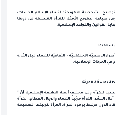
توضيح الشخصية النموذجيّة لنساء الإسلام الخالدات،
ي صياغة النموذج الأمثل للمرأة المسلمة في دورها
اية القوانين والقواعد الإسلامية.
لإسلامية:
رار الوضعيّة الاجتماعيّة – الثقافيّة للنساء قبل الثورة
 في الحركات الإسلامية.
بطة بمسألة المرأة:
بة ‌للمرأة وفي مختلف أزمنة النهضة الإسلامية أنّ "
مال البشر، المرأة مربِّيةُ النساء والرجال العظام، المرأة
قاء الدول مرتبط بوجود المرأة. المرأة‌ بتربيتها الصحيحة