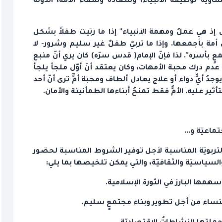
ويةٌ لوظيفة الأنبياء، وسعادةُ وشقاءُ الأمة، الدولة
 إذ هي عملُ ومهمة الأنبياء" إذا ما ربّيت طفلاً بشكل
ة بأجمعها. وإذا ما تربيّ طفلٌ غير سليم وشرور- لا
أسره". لذا فإنّ الإمام( قدس سرّه) كان يري أنّ منبع
ي عدم درك محبة الأمهات، وكان يعتقد أنّ أوّل ملجأ يلجأ
جدُ أيُّ دواء أو علاج يعادل ألطاف ومحبة أمٍّ ترى أنّ أحد
ثير عليه. الأمُّ فقط تمنحُ أبناءها الطمأنينة والأمان.
ماعيّة و...
التربويّة المناسبة لأجل توفير الشروط المناسبة لحضور
لسياسيّة والثقافيّة‌، والتي يمكن تلخيصها بما يلي:
وسهمها البارز في الثورة الإسلامية.
لنساء من أجل تطوير وبناء مجتمعٍ سليم.