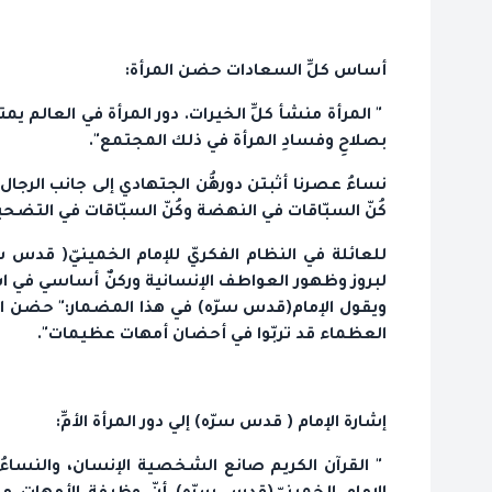
أساس كلِّ السعادات حضن المرأة:
" المرأة منشأ كلِّ الخيرات. دور المرأة في العالم يمت
بصلاحِ‌ وفسادِ المرأة في ذلك المجتمع".
نساءُ عصرنا أثبتن دورهُّن الجتهادي إلى جانب الرجال
كُنّ السبّاقات في النهضة وكُنّ السبّاقات في التضحية
للعائلة في النظام الفكريّ للإمام الخمينيّ( قدس سرّ
لبروز وظهور العواطف الإنسانية وركنٌ أساسي في استق
ويقول الإمام(قدس سرّه) في هذا المضمار:" حضن الأمِّ 
العظماء قد تربّوا في أحضان أمهات عظيمات".
إشارة الإمام ( قدس سرّه) إلي دور المرأة الأمِّ:
" القرآن الكريم صانع الشخصية الإنسان، والنساءُ