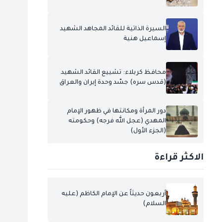
السيرة الذاتية للقائد المجاهد الشهيد
إسماعيل هنية
محافظ كربلاء: تشييع القائد الشهيد
(قدس سره) جسّد وحدة إيران والعراق
دور المرأة ومكانتها في ظهور الإمام
المهدي (عجل الله فرجه) وحكومته
(الجزء الأول)
الاكثر قراءة
أربعون حديثاً عن الإمام الكاظم (عليه
السلام)