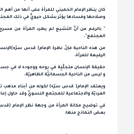
كان ينظر الإمام الخميني للمرأة علی أنها من أهم الم
وصلاحها وفسادها يؤثر بشكل حيويٍّ في ذلك المجت
" بالرغم من أنَّ التشيع لم يطرد المرأة من مسرح
المجتمع".
من هذه الناحية فإنّ نظرة الإمام( قدس سرّه)الإنسا
الرفيعة للمرأة.
حقيقة الإنسان متجلِّيِة في روحه ووجوده لا في جسده
و ليس من الناحية الجسمانيّّة الظاهريّة.
ويعتقد الإمام( قدس سرّه) لكونه من أبناء مذهب تح
الفرديّة والاجتماعية للمجتمع النسويِّ وقد حاول إعاد
في توضيح مكانة المرأة من وجهة نظر الإمام (قدس
بعض النماذج منها: