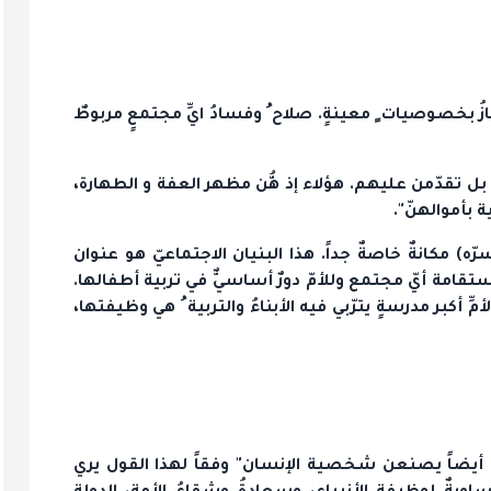
ازُ بخصوصيات ٍ معينةٍ. صلاح ُ وفسادُ ايِّ مجتمعٍ مربوطٌ
 بل تقدّمن عليهم. هؤلاء إذ هُّن مظهر العفة و الطهارة،
 بأموالهنّ".
ه) مكانةٌ خاصةٌ جداً. هذا البنيان الاجتماعيّ هو عنوان
امة أيّ مجتمع وللأمّ دورٌ أساسيٌّ في تربية أطفالها.
أكبر مدرسةٍ يترّبي فيه الأبناءُ والتربية ُ هي وظيفتها،
 أيضاً يصنعن شخصية الإنسان" وفقاً لهذا القول يري