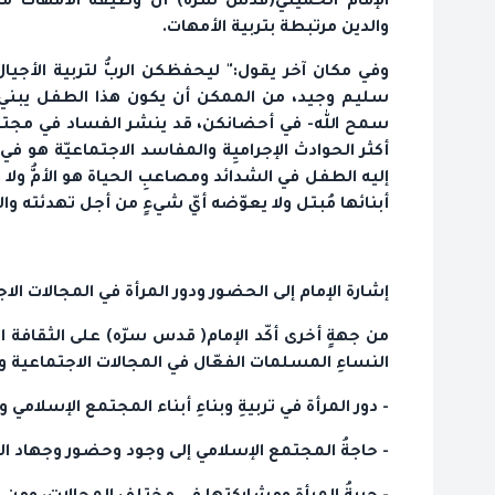
الإمام الخمينيّ(قدس سرّه) أنّ وظيفة الأمهات مسا
والدين مرتبطة بتربية الأمهات.
وفي مكان آخر يقول:" ليحفظكن الربُّ لتربية الأجيال
سليم وجيد، من الممكن أن يكون هذا الطفل يبني أم
سمح الله- في أحضانكن، قد ينشر الفساد في مجتمعٍ ب
أكثر الحوادث الإجراميِة والمفاسد الاجتماعيّة هو ف
إليه الطفل في الشدائد ومصاعبِ الحياة هو الأمُّ ولا يو
أبنائها مُبتل ولا يعوّضه أيّ شيءٍ من أجل تهدئته والتأ
إشارة الإمام إلى الحضور ودور المرأة في المجالات الاجت
من جهةٍ أخرى أكّد الإمام( قدس سرّه) على الثقافة 
النساءِ المسلمات الفعّال في المجالات الاجتماعية وا
- دور المرأة في تربيةِ وبناءِ أبناء المجتمع الإسلامي 
- حاجةُ المجتمع الإسلامي إلى وجود وحضور وجهاد ا