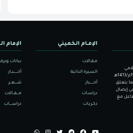
الإمـام الخميني
الإمام ال
مـقـالات
بيانات وبرق
لامي
السيرة الذاتية
أخــــــبــار
الأصيل. بدأت دار الولاية للثقافة والإعلام نشاطها في عام 1992م/1413هـ
ا يتعلق
أخــــــبار
شــــعــر
في إيصال
دراسـات
مـــقــالات
تفاعل مع
ذكـريـات
دراســــات