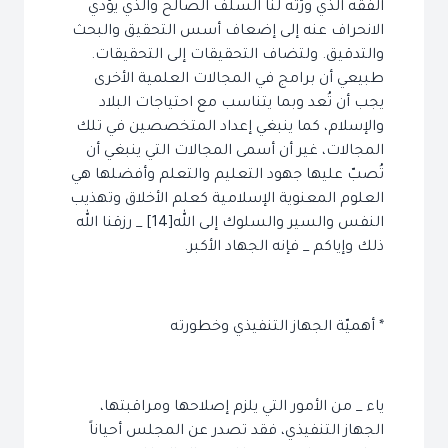
الفقه الذي ورّثه لنا السلف الصالح والذي يؤدي
الانحراف عنه إلى إضعاف أسس التحقيق والبحث
والتدقيق. ولتضاف التحقيقات إلى التحقيقات.
طبيعي أن برامج في المجالات العلمية الأخرى
يجب أن تُعد وبما يتناسب مع احتياجات البلاد
والإسلام، كما ينبغي إعداد المتخصصين في تلك
المجالات، غير أن أسمى المجالات التي ينبغي أن
تُصبّ عليها جهود التعليم والتعلم وأفضلها هي
العلوم المعنوية الإسلامية كعلم الأخلاق وتهذيب
النفس والسير والسلوك إلى الله[14] _ رزقنا الله
ذلك وإياكم _ فإنه الجهاد الأكبر.
* أهميّة الجهاز التنفيذي وخطورته
ياء _ من الأمور التي يلزم إصلاحها ومراقبتها،
الجهاز التنفيذي، فقد تصدر عن المجلس أحياناً