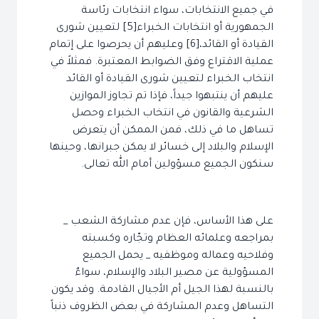
في جميع الانتخابات، سواء انتخابات رئاسة
الجمهورية أو انتخابات الخبراء[5] لتعيين شورى
القيادة أو القائد،[6] وعليهم أن يحرصوا على إتمام
عملية الاقتراع وفق الضوابط المعتبرة. فمثلاً في
انتخاب الخبراء لتعيين شورى القيادة أو القائد
عليهم أن ينتبهوا جيداً، فإذا تم تجاوز الموازين
الشرعية والقانون في انتخاب الخبراء وحصل
تساهل ما في ذلك، فمن الممكن أن يتعرض
الإسلام والبلاد إلى خسائر لا يمكن جبرانها، وحينها
سنكون الجميع مسؤولين أمام الله تعالى.
على هذا الأساس، فإن عدم مشاركة الشعب _
بمراجعه وعلمائه العظام وتجّاره وكسبته
وفلاحيه وعماله وموظفيه _ يحمل الجميع
المسؤولية عن مصير البلاد والإسلام، سواءٌ
بالنسبة لهذا الجيل أم الأجيال القادمة. وقد يكون
التساهل وعدم المشاركة في بعض الظروف ذنباً