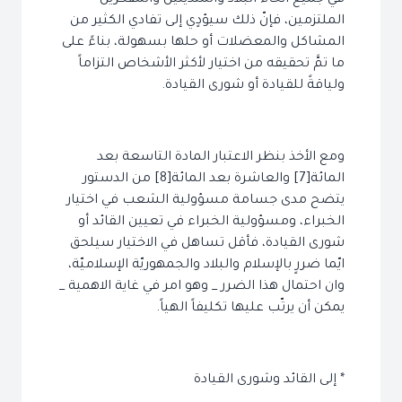
في جميع أنحاء البلاد والمتدينين والمفكرين
الملتزمين، فإنّ ذلك سيؤدٍي إلى تفادي الكثير من
المشاكل والمعضلات أو حلها بسهولة، بناءً على
ما تمَّ تحقيقه من اختيار لأكثر الأشخاص التزاماً
ولياقةً للقيادة أو شورى القيادة.
ومع الأخذ بنظر الاعتبار المادة التاسعة بعد
المائة[7] والعاشرة بعد المائة[8] من الدستور
يتضح مدى جسامة مسؤولية الشعب في اختيار
الخبراء، ومسؤولية الخبراء في تعيين القائد أو
شورى القيادة، فأقل تساهل في الاختيار سيلحق
ايّما ضررٍ بالإسلام والبلاد والجمهوريّة الإسلاميّة،
وان احتمال هذا الضرر _ وهو امر في غاية الاهمية _
يمكن أن يرتّب عليها تكليفاً الهياً.
* إلى القائد وشورى القيادة