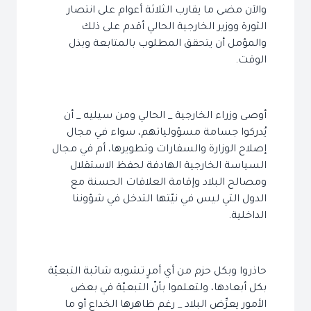
والآن مضى ما يقارب الثلاثة أعوام على انتصار
الثورة ووزير الخارجية الحالي أقدم على ذلك
والمؤمل أن يتحقق المطلوب بالمتابعة وبذل
الوقت.
أوصى وزراء الخارجية _ الحالي ومن سيليه _ أن
يُدركوا جسامة مسؤولياتهم، سواء في مجال
إصلاح الوزارة والسفارات وتطويرها، أم في مجال
السياسة الخارجية الهادفة لحفظ الاستقلال
ومصالح البلاد وإقامة العلاقات الحسنة مع
الدول التي ليس في نيّتها التدخل في شؤوننا
الداخلية.
حاذروا وبكل حزم من أي أمرٍ تشوبه شائبة التبعيّة
بكل أبعادها، ولتعلموا بأنّ التبعيّة في بعض
الأمور يعرِّض البلاد _ رغم ظاهرها الخداع أو ما