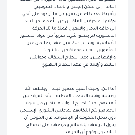
مظلومة خلال الخمسين عاماً الأخيرة _ من العهد
البائد _ إلى تمكن إنجلترا والاتحاد السوفيتي
وأمريكا بعد ذلك من تمرير كل ما أرادوه على أيدي
هؤلاء المنحرفين الغافلين عن الله مما جر البلاد
الى حافة الدمار والانهيار. فمنذ ما تلا الحركة
الدستورية لم يطبق شيء تقريباً من مواد الدستور
الأساسية، وقد تم ذلك قبل عهد رضا خان عبر
المأمورين للغرب وحفنة من الباشوات
والإقطاعيين، وعبر النظام السفاك وحواشي
البلاط وأزلامه في عهد النظام البهلوي.
أما الآن، وحيث أصبح مصير البلاد _ وبلطف الله
وعنايته وهمة الشعب العظيم _ بأيد المواطنين
أنفسهم، حيث اصبح النواب منبثقين من سواد
الجماهير يتم انتخابهم لمجلس الشورى الإسلامي
دون تدخل الحكومة أو الباشوات، فإن المؤمل أن
يحول التزامهم بالاسلام وحرصهم على مصالح
البلاد دون وقوع أي انحراف.