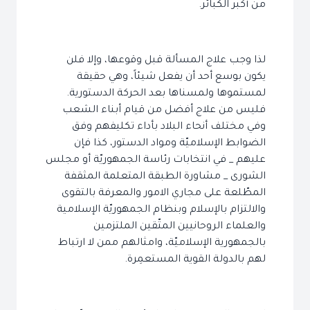
من أكبر الكبائر.
لذا وجب علاج المسألة قبل وقوعها، وإلا فلن
يكون بوسع أحد أن يفعل شيئاً، وهي حقيقة
لمستموها ولمسناها بعد الحركة الدستورية.
فليس من علاج أفضل من قيام أبناء الشعب
وفي مختلف أنحاء البلاد بأداء تكليفهم وفق
الضوابط الإسلاميّة ومواد الدستور، كذا فإن
عليهم _ في انتخابات رئاسة الجمهوريّة أو مجلس
الشورى _ مشاورة الطبقة المتعلمة المثقفة
المطّلعة على مجاري الامور والمعرفة بالتقوى
والالتزام بالإسلام وبنظام الجمهوريّة الإسلامية
والعلماء الروحانيين المتّقين الملتزمين
بالجمهورية الإسلاميّة، وامثالهم ممن لا ارتباط
لهم بالدولة القوية المستعمِرة.