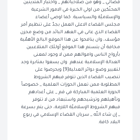
قضائي _ وهو من صلاحياتهم _ واختيار المتدينين
المحنّكين من اولي الخبرة في الامور الشرعية
والإسلاميّة والسياسية. كما اوصي أعضاء
مجلس القضاء الاعلى العمل بجدّ على تنظيم أمر
القضاء الذي عانى في العهد البائد من وضع محزن
مؤسف، وان ينافحوا عن هذا الموقع البالغ الأهمّية
مخافة أن يتسنم هذا الموقع أولئك المتلاعبين
بأرواح الناس واموالهم ممن لا وجود لمعنى
العدالة الإسلامية عندهم. وان يسعوا بمثابرة وجد
لتغيير وضع دوائر العدلية[9] ويحرصوا على
تنصيب القضاء الذين تتوفر فيهم الشروط
المطلوبة ممن تعمل الحوزات العلمية _ خصوصاً
الحوزة العلمية المباركة في قم _ على أعدادهم
وتأهيلهم وترشيحهم واستبعاد من لا تتوفر
فيهم الشروط الإسلاميّة اللازمة، حتى يتم بسرعة
_ إن شاء اللّه _ سريان القضاء الإسلامي في ربوع
البلاد كافة.