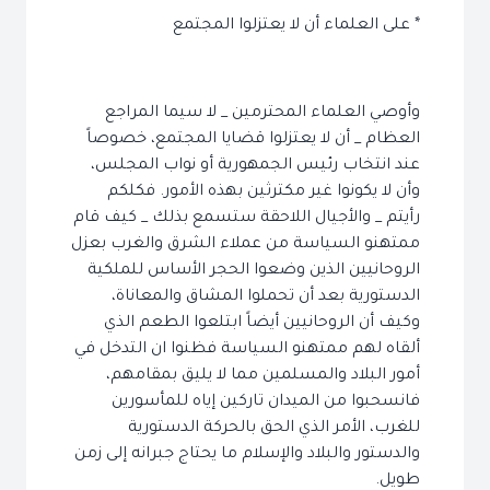
* على العلماء أن لا يعتزلوا المجتمع
وأوصي العلماء المحترمين _ لا سيما المراجع
العظام _ أن لا يعتزلوا قضايا المجتمع، خصوصاً
عند انتخاب رئيس الجمهورية أو نواب المجلس،
وأن لا يكونوا غير مكترثين بهذه الأمور. فكلكم
رأيتم _ والأجيال اللاحقة ستسمع بذلك _ كيف قام
ممتهنو السياسة من عملاء الشرق والغرب بعزل
الروحانيين الذين وضعوا الحجر الأساس للملكية
الدستورية بعد أن تحملوا المشاق والمعاناة،
وكيف أن الروحانيين أيضاً ابتلعوا الطعم الذي
ألقاه لهم ممتهنو السياسة فظنوا ان التدخل في
أمور البلاد والمسلمين مما لا يليق بمقامهم،
فانسحبوا من الميدان تاركين إياه للمأسورين
للغرب، الأمر الذي الحق بالحركة الدستورية
والدستور والبلاد والإسلام ما يحتاج جبرانه إلى زمن
طويل.