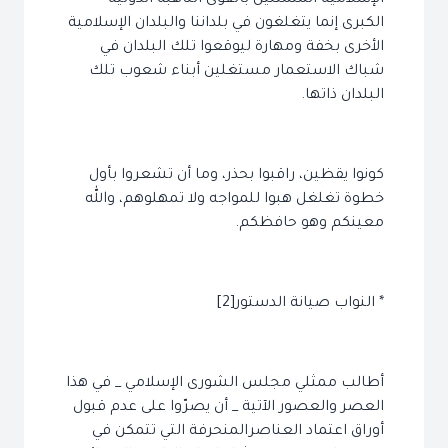
الإسلامية المتمثلين بالقوى الناهبة الدولية
الكبرى إنما يتغلغون في بلداننا والبلدان الإسلامية
الأخرى بخفة ومهارة ليوقعوا تلك البلدان في
شباك الاستعمار مستغلين أبناء شعوب تلك
البلدان ذاتها.
كونوا يقظين، راقبوا بحذر، وما أن تشعروا بأول
خطوة تغلغل هبوا للمواجه ولا تمهلوهم، والله
معينكم وهو حافظكم.
* النواب صيانة الدستور[2]
أطالب ممثلي مجلس الشورى الإسلامي _ في هذا
العصر والعصور الآتية _ أن يصرّوا على عدم قبول
أوراق اعتماد العناصرالمنحرفة التي تتمكن في