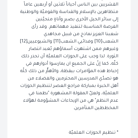
القشريين بين الناس أحياناً ثلاثين أو أربعين عاماً
متظاهرين بالإسلام والقداسة والقوميّة والوطنية
إلى سائر الحيل الأخرى بصبرٍ وأناةٍ متحيّنين
الفرصة المناسبة لتنفيذ مهماتهم. وقد رأى
شعبنا العزيز نماذج من قبيل مجاهدي
الشعب[10] وفدائيي الشعب[11] والشيوعيين[12]
وغيرهم ممن اشتهرت أسماؤهم بُعيد انتصار
الثورة. لذا وجب على الحوزات العلميّة أن تحذر ذلك
كلّه، كما إنّ على الجميع ان يمارسوا أدوارهم في
إحباط هذه المؤامرات بيقظة، والأهمُّ من ذلك كلّه
هو تصدّي المدرسين المحترمين والفضلاء من
أهل الخبرة بمباركة مراجع العصر لتنظيم الحوزات
العلميّة، ولعلّ المقولة المشهورة "نظمنا في
عدم النظم" هي من الإيحاءات المشؤومة لهؤلاء
المخططين المتآمرين.
* تنظيم الحوزات العلميّة