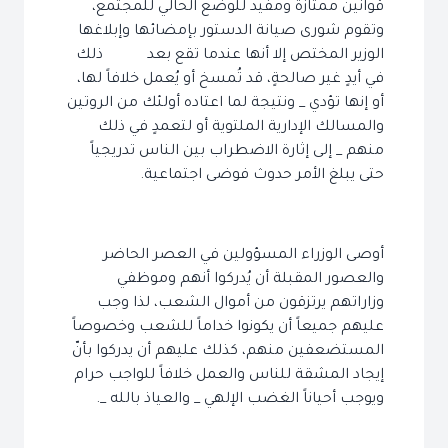
قوانين ممتازة ومفيد للوضع الحالي للمجتمع،
وتقوم شورى صيانة الدستور بإمضائها وإبلاغها
الوزير المختص إلا أنها عندما تقع بعد ذلك
في أيدٍ غير صالحةٍ، قد تُمسخ أو يُعمل خلافاً لها،
أو إنها تؤدي _ ونتيجة لما اعتاده أولئك من الروتين
والمسالك الإدارية الملتوية أو لتعمدٍ في ذلك
منهم _ إلى إثارة الاضطراب بين الناس تدريجياً
حتى يبلغ الأمر حدوث فوضى اجتماعية.
أوصى الوزراء المسؤولين في العصر الحاضر
والعصور المقبلة أن يُدركوا أنهم وموظفي
وزاراتهم يرتزقون من أموال الشعب، لذا وجب
عليهم جميعاً أن يكونوا خداماً للشعب وخصوصاً
المستضعفين منهم، كذلك عليهم أن يدركوا بأنّ
إيجاد المشقة للناس والعمل خلافاً للواجب حرام
ويوجب أحياناً الغضب الإلهي _ والعياذ بالله _.