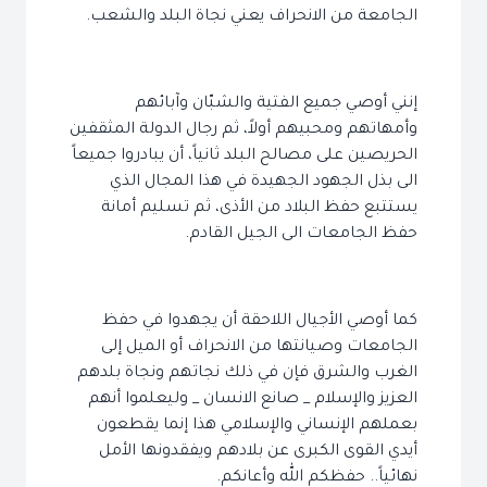
الجامعة من الانحراف يعني نجاة البلد والشعب.
إنني أوصي جميع الفتية والشبّان وآبائهم
وأمهاتهم ومحبيهم أولاً، ثم رجال الدولة المثقفين
الحريصين على مصالح البلد ثانياً، أن يبادروا جميعاً
الى بذل الجهود الجهيدة في هذا المجال الذي
يستتبع حفظ البلاد من الأذى، ثم تسليم أمانة
حفظ الجامعات الى الجيل القادم.
كما أوصي الأجيال اللاحقة أن يجهدوا في حفظ
الجامعات وصيانتها من الانحراف أو الميل إلى
الغرب والشرق فإن في ذلك نجاتهم ونجاة بلدهم
العزيز والإسلام _ صانع الانسان _ وليعلموا أنهم
بعملهم الإنساني والإسلامي هذا إنما يقطعون
أيدي القوى الكبرى عن بلادهم ويفقدونها الأمل
نهائياً.. حفظكم الله وأعانكم.