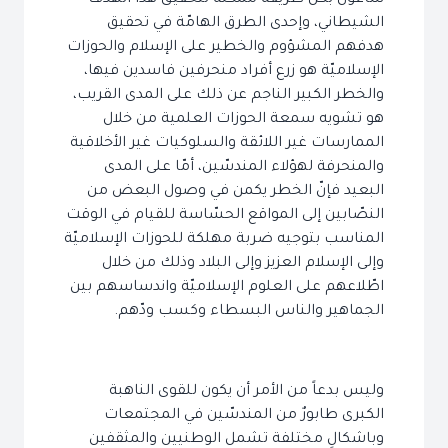
ساعون بكلّ طريقة ممكنة لتحقيق هذا الهدف
الشيطاني، وإحدى الطرق الهامّة في تحقيق
هدفهم المشؤوم والخطير على الإسلام والحوزات
الإسلاميّة هو زرع أفراد منحرفين فاسدين فيها،
والخطر الكبير الناجم عن ذلك على المدى القريب،
هو تشويه سمعة الحوزات العلمية من خلال
الممارسات غير اللائقة والسلوكيات غير الأخلاقية
والمنحرفة لهؤلاء المندسّين، أمّا على المدى
البعيد فإنّ الخطر يكمن في وصول البعض من
النصّابين إلى المواقع الحسّاسة للقيام في الوقت
المناسب بتوجيه ضربة مهلكة للحوزات الإسلاميّة
وإلى الإسلام العزيز وإلى البلاد وذلك من خلال
اطّلاعهم على العلوم الإسلاميّة واندساسهم بين
الجماهير والناس البسطاء وكسب ودّهم.
وليس بدعاً من الأمر أن يكون للقوى الناهبة
الكبرى طابورٌ من المندسّين في المجتمعات
وباشكالٍ مختلفة تشمل الوطنيين والمثقفين