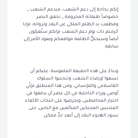
إنكم بحاجة إلى دعم الشعب، فبدعم الشعب _
خصوصاً طبقاته المحرومة _ تحقق النصر
وقطعت يد الظلم الملكي عن البلاد وثرواته، فإذا
حُرمتم ذات يوم دعم الشعب فإنكم ستُعزلون
أيضاً وسيحتلُّ الظلمة مواقعكم ويعود الأمر إلى
سابقه.
وبناءً على هذه الحقيقة الملموسة، عليكم أن
تسعوا لإرضاء الشعب وتتجنبوا السلوك
اللااسلامي واللاإنساني، ومن هذا المنطلق فإنّي
أوصي وزراء الداخلية في كل عصر أن يدققوا في
اختيار المحافظين، ويحرصوا على انتخاب الأكفاء
المتدينين المحنكين المتآلفين مع الناس، حتى
يسود الهدوء البلاد إلى أبعد حدٍّ ممكن.