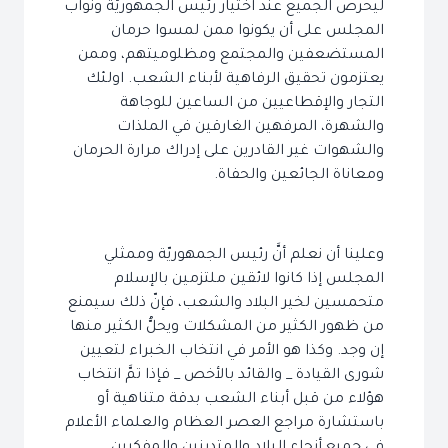
ليحرص الجميع عند اختيار رئيس الجمهوريّة ونواب
المجلس على أن يكونوا ممن لمسوا حرمان
المستضعفين والمجتمع ومظلوميتهم، وممن
يعتزمون تحقيق الرفاهية لأبناء الشعب. اولئك
التجار والإقطاعيين من الساعين للوجاهة
والشهرة، المرفهين الغارقين في الملذات
والشهوات غير القادرين على إدراك مرارة الحرمان
ومعاناة الجائعين والحفاة.
وعلينا أن نعلم أنَّ رئيس الجمهوريّة وممثلي
المجلس إذا كانوا لائقين ملتزمين بالإسلام
متحمسين لخير البلاد والشعب، فإنّ ذلك سيمنع
من ظهور الكثير من المشكلات ويحلُّ الكثير منها
إن وجد. وكذا هو الأمر في انتخاب الخبراء لتعيين
شورى القيادة _ والقائد بالأخص _ فإذا تمَّ انتخاب
هؤلاء من قبل أبناء الشعب بدقة متناهية أو
باستشارة مراجع العصر العظام والعلماء الأعلام