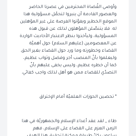
وأوصي القُضاة المحترمين في عصرنا الحاضر
والعصور القادمة أن ينبروا لتحمّل مسؤولية هذا
الموقع الخطير ويفوّتوا الفرصة على غير المؤهلين
له. فلا يتنصّلن المؤهلون لذلك عن قبول هذه
المسؤولية، وليأخذوا بنظر الاعتبار الأحاديث الواردة
عن المعصومين (عليهم السلام) حول أهميّة
القضاء وخطورته وما ورد حول القضاء بغير الحق.
وليعلموا بأنّ المنصب أجر وفضل وثواب عظيم،
كما أن خطره عظيم، وليس يخفى عليهم بأنّ
التصدّي للقضاء ممن هو أهل لذلك واجب كفائي.
* تحصين الحوزات العلميّة أمام الإختراق
طاء _ لقد عقد أعداء الإسلام والجمهوريّة في هذا
الزمن العزم على القضاء على الإسلام، فهم