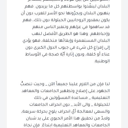
الحكوميين من بين هؤلاء وتحكيمهم بمصائر
البلدان لينفّذوا بواسطتهم كل ما يريدون. فهم
ينهبون البلدان ويجرّونها نحو الأسر للغرب دون أن
يكون بمقدور الروحانيين الحيلولة دون ذلك، فهم
قد ساهموا في عزلهم وتنفير الناس منهم
وإحباطهم. وهذا هو الطريق الأفضل لنهب
البلدان المستعمرة وإبقائها متخلفة، فهو يؤدي
إلى إفراغ كل شيء في جيوب الدول الكبرى دون
عناء أو كلفة، ودون إثارة أيّة ضجة في الأوساط
الوطنية.
لذا فإن من اللازم علينا جميعاً الآن _ وحيث تنصبُّ
الجهود على إصلاح وتطهير الجامعات والمعاهد
التعليمية _ مساعدة المسؤولين في ذلك
للحيلولة _ والى الأبد _ دون انحراف الجامعات
والسعي لمعالجة أيّ انحراف يلوح بحركة سريعة،
ولابدّ من تحقيق هذا الأمر الحيوي على يد شبان
الجامعات والمعاهد التعليمية ابتداءً. فإن نجاة