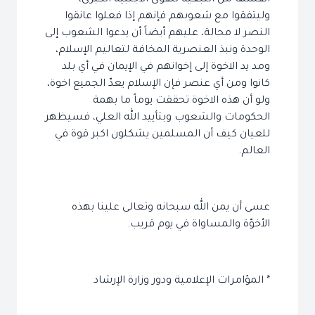
أنفسها من التبعيّة للقوى الأجنبية الكبرى،
وليتفقوا مع شعوبهم فإنهم إذا فعلوا عانقوا
النصر لا محالة، عليهم أيضاً أن يدعوا الشعوب إلى
الوحدة ونبذ العنصرية المخافة لتعاليم الإسلام،
ومد يد الاخوة إلى إخوانهم في الإيمان في أي بلد
كانوا ومن أي عنصر فإن الإسلام يعدّ الجميع اخوة،
ولو أن هذه الاخوة تحققت يوماً ما بهمة
الحكومات والشعوب وبتأييد الله العلي، فسيظهر
للعيان كيف أن المسلمين يشكلون اكبر قوة في
العالم.
عسى أن يمن الله سبحانه وتعالى علينا بهذه
الأخوّة والمساواة في يوم قريب.
* المؤامرات الإعلامية ودور وزارة الإرشاد