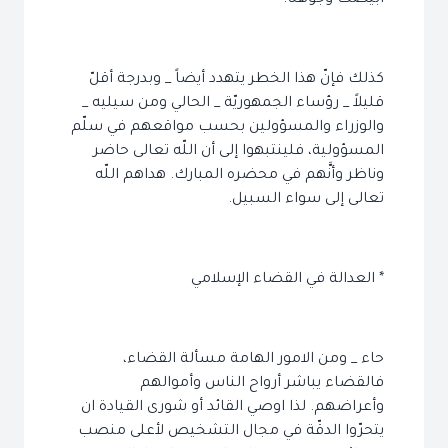
ابيضّت وجوهنا.
كذلك فإنّ هذا الخطر يتهدد أيضاً _ وبدرجة أقلّ
قليلاً _ رؤساء الجمهوريّة _ الحالي ومن سيليه _
والوزراء والمسؤولين بحسب مواقعهم في سلّم
المسؤولية، فلينتبهوا إلى أن اللّه تعالى حاضر
وناظر وأنَّهم في محضره المبارك. هداهم اللّه
تعالى إلى سواء السبيل.
* العدالة في القضاء الإسلامي
حاء _ ومن الامور الهامة مسألة القضاء،
فالقضاء يباشر أرواح الناس وأموالهم
وأعراضهم. لذا اوصي القائد أو شورى القيادة ان
يتحرّوا الدقّة في مجال التشخيص لأعلى منصب