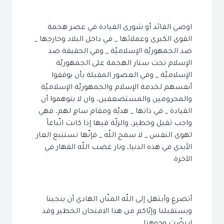
اوصي القائد أو شورى القيادة في عصر هجمة
القوى الكبرى وعملائها _ في داخل البلاد وخارجها _
ضد الجمهوريّة الإسلاميّة _ وفي الحقيقة ضد
الإسلام تحت ستار الهجمة على الجمهوريّة
الإسلاميّة _ وفي العصور المقبلة بأن يوقفوا
أنفسهم لخدمة الإسلام والجمهوريّة الإسلاميّة
والمحرومين والمستضعفين، وان لا يتوهموا أن
القيادة _ في ذاتها _ هديّة ومقام سامٍ لهم، فهي
واجب ثقيل وخطير، والزلّة فيها إذا كانت اتّباعاً
لهوى النفس _ لا سمح اللّه _ فإنّها تستتبع العار
الأبدي في هذه الدنيا، ونار غضب اللّه القهار في
الآخرة.
أتضرع وأبتهل إلى اللّه المنّان الهادي أن ينجينا
ويستقبلنا وإيّاكم من هذا الامتحان الخطير وقد