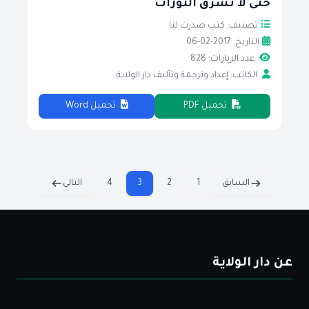
حتى لا تسرق الثورات
تصنيف: كتب صدرت لنا
التاريخ: 2017-02-06
عدد الزيارات: 828
الكاتب: إعداد وترجمة وتأليف دار الولاية
تحميل PDF
تحميل Word
السابق
1
2
3
4
التالي
عن دار الولاية