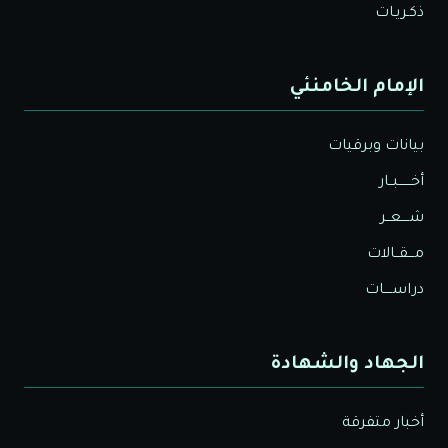
ذكـريـات
الإمام الخامنئي
بيانات وبرقيات
أخــــــبــار
شــــعــر
مـــقــالات
دراســــات
الجهاد والشهادة
أخبار متفرقة