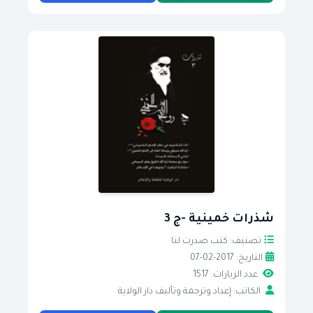
شذرات خمينية -ج 3
تصنيف: كتب صدرت لنا
التاريخ: 2017-02-07
عدد الزيارات: 1517
الكاتب: إعداد وترجمة وتأليف دار الولاية