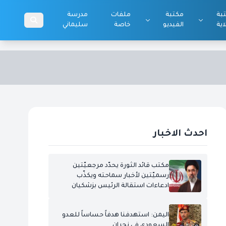
بة
مكتبة
ملفات
مدرسة
اية
الفيديو
خاصة
سليماني
احدث الاخبار
مكتب قائد الثورة يحدّد مرجعيّتين
رسميّتين لأخبار سماحته ويكذّب
ادعاءات استقالة الرئيس بزشكيان
اليمن: استهدفنا هدفاً حساساً للعدو
السعودي في نجران