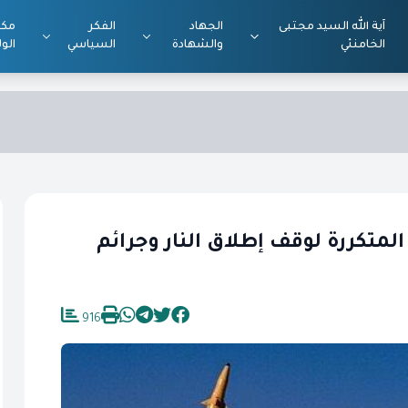
آية الله السيد مجتبى
الجهاد
الفكر
مكت
الخامنئي
والشهادة
السياسي
الول
 المتكررة لوقف إطلاق النار وجرائم
916