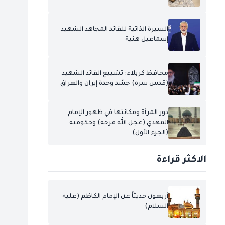
السيرة الذاتية للقائد المجاهد الشهيد
إسماعيل هنية
محافظ كربلاء: تشييع القائد الشهيد
(قدس سره) جسّد وحدة إيران والعراق
دور المرأة ومكانتها في ظهور الإمام
المهدي (عجل الله فرجه) وحكومته
(الجزء الأول)
الاكثر قراءة
أربعون حديثاً عن الإمام الكاظم (عليه
السلام)