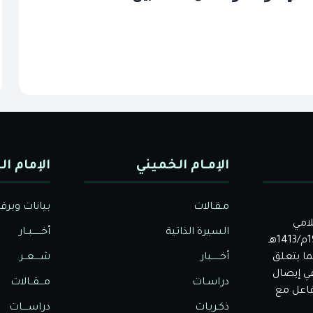
الإمـام الخميني
الإمام ال
مـقـالات
بيانات وبرق
لامي
السيرة الذاتية
أخــــــبــار
الأصيل. بدأت دار الولاية للثقافة والإعلام نشاطها في عام 1992م/1413هـ
ا يتعلق
أخــــــبار
شــــعــر
في إيصال
دراسـات
مـــقــالات
تفاعل مع
ذكـريـات
دراســــات