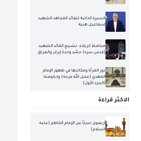
السيرة الذاتية للقائد المجاهد الشهيد
إسماعيل هنية
محافظ كربلاء: تشييع القائد الشهيد
(قدس سره) جسّد وحدة إيران والعراق
دور المرأة ومكانتها في ظهور الإمام
المهدي (عجل الله فرجه) وحكومته
(الجزء الأول)
الاكثر قراءة
أربعون حديثاً عن الإمام الكاظم (عليه
السلام)