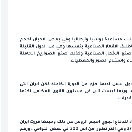
لبت مساعدة روسيا وايطاليا وفي بعض الاحيان احجم
طلاق الاقمار الصناعية بنفسها وهي من الدول القليلة
 صنع الاقمار الصناعية وكذلك صنع الصواريخ الحاملة
ضاء واستلام الصور والمعطيات.
 الدول ليس لديها جزء من الدورة الكاملة لكن ايران التي
وربما ليست الان في مستوى القوى العظمى لكنها
قدرات.
عندما طلبت ايران من الروس شراء منظومة اس 300 للدفاع الجوي احجم الروس عن ذلك وحينها قررت ايران
صنع هذه المنظومة بنفسها فجاءت منظومة باور 373 وهي اكثر تطورا من اس 300 في بعض النواحي ، ورغم