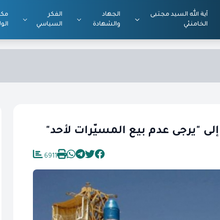
آية الله السيد مجتبى
الجهاد
الفكر
مكت
الخامنئي
والشهادة
السياسي
الول
إلى "يرجى عدم بيع المسيّرات لأحد"
6911