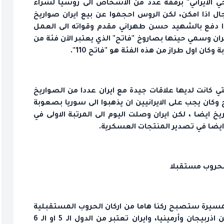
 الايراني" برفقة عدد من الاشخاص الى روسيا لشراء
ل اذا امكن، لكن الروس احجموا عن بيع ايران صواريخ
ا دفع بالشهيد حسن طهراني مقدم وقواته الى العمل
ن وسمي حينها بصاروخ "فاتح" الذي يعتبر الآن فئة من
كان اول طراز من هذه الفئة هو "فاتح 110".
تي كانت لديها علاقات جيدة مع ايران عددا من الصواريخ
وكان يجب على الايرانيين ان يذهبوا الى سوريا بصعوبة
خ ايضا ، لكن ايران وصلت اليوم الى المرتبة الاولى في
 ايضا في تصدير المنتجات العسكرية.
الحروب مستقبلا
لمسيرة ستصبح ركنا هاما من اركان الحروب المستقبلية
كما راينا تأثيرها في مسار الحرب اثناء المواجهة بين اذربيجان وأرمينيا، وايران تعتبر من الدول الـ 5 او الـ 6