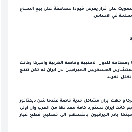
1984 قام اعداء ايران بالتصويت على قرار يفرض قيودا مضاعفة على بيع السلاح
لاسلحة في الاساس.
ة
ا ومحتاجة للدول الاجنبية وخاصة الغربية واميركا وكانت
تشارين العسكريين الاميركيين لان ايران لم تكن تنتج
كتل الغرب.
يركا واجهت ايران مشاكل جدية خاصة عندما شن ديكتاتور
جو كانت ايران تستورد كافة معداتها من الغرب وان اولى
ينما بادر الايرانيون بانفسهم الى تصليح قطع غيار