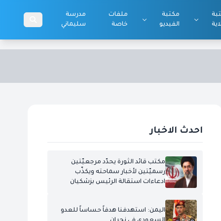
بة
مكتبة
ملفات
مدرسة
اية
الفيديو
خاصة
سليماني
احدث الاخبار
مكتب قائد الثورة يحدّد مرجعيّتين
رسميّتين لأخبار سماحته ويكذّب
ادعاءات استقالة الرئيس بزشكيان
اليمن: استهدفنا هدفاً حساساً للعدو
السعودي في نجران