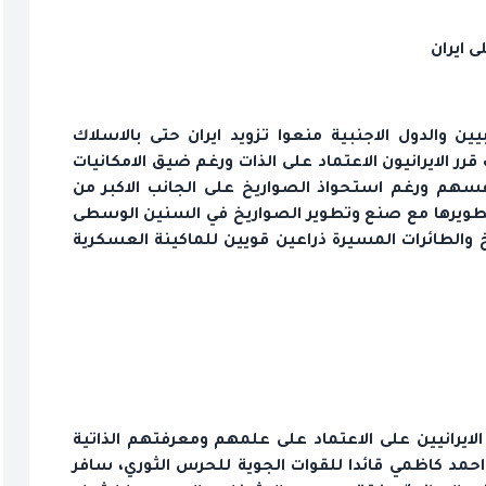
ى ايران
ن والدول الاجنبية منعوا تزويد ايران حتى بالاسلاك
ر الايرانيون الاعتماد على الذات ورغم ضيق الامكانيات
نفسهم ورغم استحواذ الصواريخ على الجانب الاكبر من
وتطويرها مع صنع وتطوير الصواريخ في السنين الوسطى
خ والطائرات المسيرة ذراعين قويين للماكينة العسكرية
لايرانيين على الاعتماد على علمهم ومعرفتهم الذاتية
د احمد كاظمي قائدا للقوات الجوية للحرس الثوري، سافر