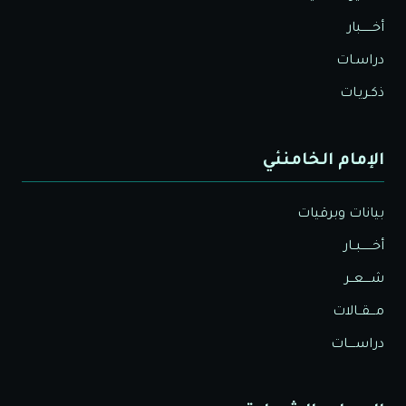
أخــــــبار
دراسـات
ذكـريـات
الإمام الخامنئي
بيانات وبرقيات
أخــــــبــار
شــــعــر
مـــقــالات
دراســــات