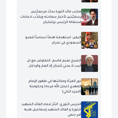
مكتب قائد الثورة يحدّد مرجعيّتين
رسميّتين لأخبار سماحته ويكذّب ادعاءات
استقالة الرئيس بزشكيان
اليمن: استهدفنا هدفاً حساساً للعدو
السعودي في نجران
الشيخ نعيم قاسم: التفاوض مع تل
أبيب لا يجني للبنان إلا العار والإذلال
دور المرأة ومكانتها في ظهور الإمام
المهدي (عجل الله فرجه) وحكومته
(الجزء الثاني)
الحرس الثوري: الثأر لدماء القائد الشهيد
للثورة و القائد الشهيد إسماعيل هنية
أمر حتمي