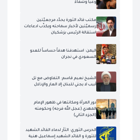
وعياً وشفاءً
مكتب قائد الثورة يحدّد مرجعيّتين
رسميّتين لأخبار سماحته ويكذّب ادعاءات
استقالة الرئيس بزشكيان
اليمن: استهدفنا هدفاً حساساً للعدو
السعودي في نجران
الشيخ نعيم قاسم: التفاوض مع تل
أبيب لا يجني للبنان إلا العار والإذلال
دور المرأة ومكانتها في ظهور الإمام
المهدي (عجل الله فرجه) وحكومته
(الجزء الثاني)
الحرس الثوري: الثأر لدماء القائد الشهيد
للثورة و القائد الشهيد إسماعيل هنية