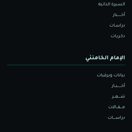
السيرة الذاتية
أخــــــبار
دراسـات
ذكـريـات
الإمام الخامنئي
بيانات وبرقيات
أخــــــبــار
شــــعــر
مـــقــالات
دراســــات