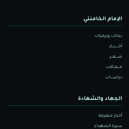
الإمام الخامنئي
بيانات وبرقيات
أخــــــبــار
شــــعــر
مـــقــالات
دراســــات
الجهاد والشهادة
أخبار متفرقة
سيرة الشهداء