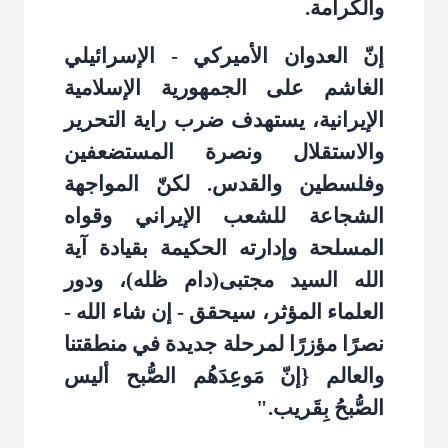
والكرامة
.
إنّ العدوان الأميركي - الإسرائيلي
الغاشم على الجمهورية الإسلامية
الإيرانية، يستهدف ضرب راية التحرير
والاستقلال ونصرة المستضعفين
وفلسطين والقدس. لكنّ المواجهة
الشجاعة للشعب الإيراني وقواه
المسلحة وإدارته الحكيمة بقيادة آية
الله السيد مجتبى(دام ظله)، ودور
العلماء المؤثر، سيحقق - إن شاء الله -
نصرًا مؤزرًا لمرحلة جديدة في منطقتنا
والعالم {إنّ مَوعِدَهُم الصُّبح أليس
الصُّبحُ بِقَريب
".