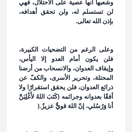
وشعبها أنها عصية على الاحتلال، فهي
لن تستسلم له، ولن تحقق أهدافه،
بإذن الله تعالى
.
وعلى الرغم من التضحيات الكبيرة،
فلن يكون أمام العدو إلا اليأس،
وإيقاف العدوان، والانسحاب من أرضنا
المحتلة، وتحرير الأسرى، والكفّ عن
ذرائع العدوان، فلن يحقق استقرارًا ولا
أفقًا بعدوانه وجرائمه {كَتَبَ اللهُ لأَغْلِبَنَّ
أنا وَرُسُلي، إنّ اللهَ قويٌّ عزيزٌ
}.