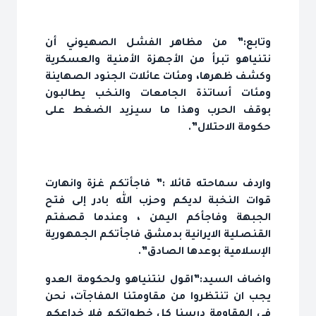
وتابع:” من مظاهر الفشل الصهيوني أن
نتنياهو تبرأ من الأجهزة الأمنية والعسكرية
وكشف ظهرها، ومئات عائلات الجنود الصهاينة
ومئات أساتذة الجامعات والنخب يطالبون
بوقف الحرب وهذا ما سيزيد الضغط على
حكومة الاحتلال”.
واردف سماحته قائلا :” فاجأتكم غزة وانهارت
قوات النخبة لديكم وحزب الله بادر إلى فتح
الجبهة وفاجأكم اليمن ، وعندما قصفتم
القنصلية الايرانية بدمشق فاجأتكم الجمهورية
الإسلامية بوعدها الصادق”.
واضاف السيد:”اقول لنتنياهو ولحكومة العدو
يجب ان تنتظروا من مقاومتنا المفاجآت، نحن
في المقاومة درسنا كل خطواتكم فلا خداعكم