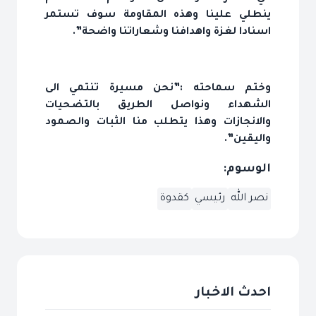
ينطلي علينا وهذه المقاومة سوف تستمر
اسنادا لغزة واهدافنا وشعاراتنا واضحة”.
وختم سماحته :”نحن مسيرة تنتمي الى
الشهداء ونواصل الطريق بالتضحيات
والانجازات وهذا يتطلب منا الثبات والصمود
واليقين”.
الوسوم:
نصر الله
رئيسي
كقدوة
احدث الاخبار