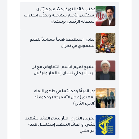
مكتب قائد الثورة يحدّد مرجعيّتين
رسميّتين لأخبار سماحته ويكذّب ادعاءات
استقالة الرئيس بزشكيان
اليمن: استهدفنا هدفاً حساساً للعدو
السعودي في نجران
الشيخ نعيم قاسم: التفاوض مع تل
أبيب لا يجني للبنان إلا العار والإذلال
دور المرأة ومكانتها في ظهور الإمام
المهدي (عجل الله فرجه) وحكومته
(الجزء الثاني)
الحرس الثوري: الثأر لدماء القائد الشهيد
للثورة و القائد الشهيد إسماعيل هنية
أمر حتمي