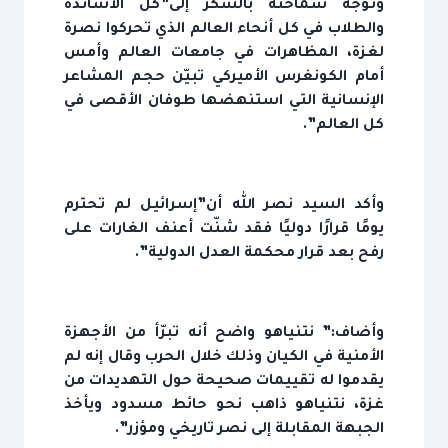
وتوجه سماحته بالشكر إلى”كل الأساتذة
والطلاب في كل أنحاء العالم الذي تحركوا نصرة
لغزة، المظاهرات في جامعات العالم وأمس
أمام الكونغرس الأميركي تبيّن حجم المشاعر
الإنسانية التي استنهضها طوفان الأقصى في
كل العالم”.
وأكد السيد نصر الله أن”إسرائيل لم تحترم
يومًا قرارًا دوليًا فقد شنّت أعنف الغارات على
رفح بعد قرار محكمة العدل الدولية”.
وأضاف:” نتنياهو واضح أنه تبرّأ من الأجهزة
الأمنية في الكيان وذلك خلال الحرب وقال إنه لم
يقدموا له تقييمات صحيحة حول التهديدات من
غزة، نتنياهو ذاهب نحو حائط مسدود ويأخذ
الجبهة المقابلة إلى نصر تاريخي ومؤزر”.