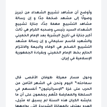
وأوضح أن مشاهد تشييع الشهداء من تبريز
وصولًا إلى مشهد ضخمة جدًا و إن رسالة
مشاهد التشييع مهمة جدًا، جنازة تشييع
الشهداء السيد رئيسي وصحبه الكرام هي ثالث
أكبر جنازة في تاريخ البشرية بعد الإمام الخميني
والشهيد قاسم سليماني و إن رسالة مشهد
التشييع الضخم هي الوفاء والبيعة والالتزام
الحازم بخط الإمام الخميني وبقيادة الجمهورية
الإسلامية في إيران.
وحول مسار معركة طوفان الأقصى قال
سماحته:” اليوم ونحن في الشهر الثامن من
الحرب على غزة “الإسرائيليون” أنفسهم في
السلطة والمعارضة كلّهم يجمعون على أن ما
عايشه الكيان هذه السنة لم يسبق له مثيل،
العدو يعترف بالمعاناة الشديدة التي يواجهها