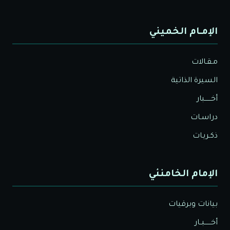
الإمـام الخميني
مـقـالات
السيرة الذاتية
أخــــــبار
دراسـات
ذكـريـات
الإمام الخامنئي
بيانات وبرقيات
أخــــــبــار