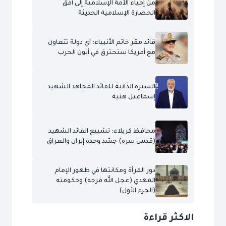
من إحياء الأمة الإسلامية إلى أفق
الحضارة الإسلامية الحديثة
قائد مقر خاتم الأنبياء: أي دولة تتعاون
مع أمريكا ستحترق في أتون الحرب
السيرة الذاتية للقائد المجاهد الشهيد
إسماعيل هنية
محافظ كربلاء: تشييع القائد الشهيد
(قدس سره) جسّد وحدة إيران والعراق
دور المرأة ومكانتها في ظهور الإمام
المهدي (عجل الله فرجه) وحكومته
(الجزء الأول)
الاكثر قراءة