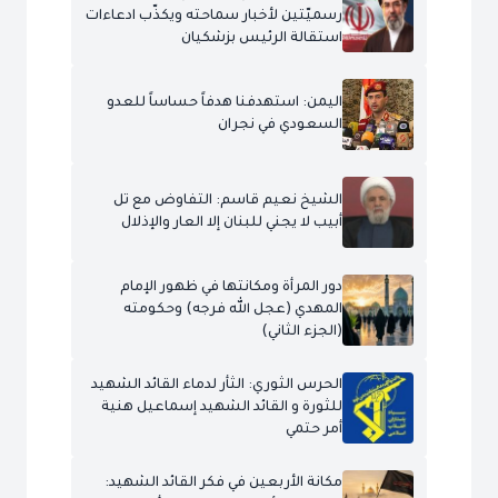
رسميّتين لأخبار سماحته ويكذّب ادعاءات
استقالة الرئيس بزشكيان
اليمن: استهدفنا هدفاً حساساً للعدو
السعودي في نجران
الشيخ نعيم قاسم: التفاوض مع تل
أبيب لا يجني للبنان إلا العار والإذلال
دور المرأة ومكانتها في ظهور الإمام
المهدي (عجل الله فرجه) وحكومته
(الجزء الثاني)
الحرس الثوري: الثأر لدماء القائد الشهيد
للثورة و القائد الشهيد إسماعيل هنية
أمر حتمي
مكانة الأربعين في فكر القائد الشهيد: