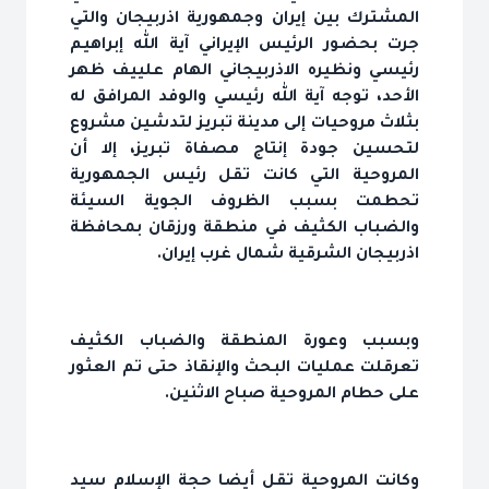
المشترك بين إيران وجمهورية اذربيجان والتي
جرت بحضور الرئيس الإيراني آية الله إبراهيم
رئيسي ونظيره الاذربيجاني الهام علييف ظهر
الأحد، توجه آية الله رئيسي والوفد المرافق له
بثلاث مروحيات إلى مدينة تبريز لتدشين مشروع
لتحسين جودة إنتاج مصفاة تبريز، إلا أن
المروحية التي كانت تقل رئيس الجمهورية
تحطمت بسبب الظروف الجوية السيئة
والضباب الكثيف في منطقة ورزقان بمحافظة
اذربيجان الشرقية شمال غرب إيران.
وبسبب وعورة المنطقة والضباب الكثيف
تعرقلت عمليات البحث والإنقاذ حتى تم العثور
على حطام المروحية صباح الاثنين.
وكانت المروحية تقل أيضا حجة الإسلام سيد