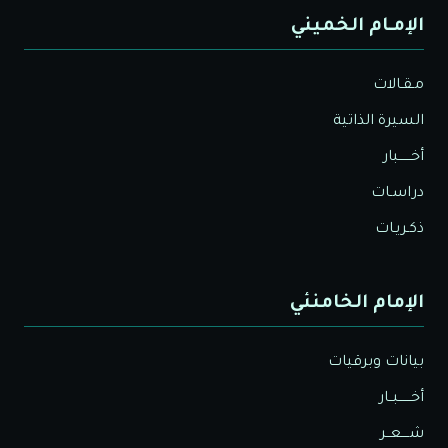
الإمـام الخميني
مـقـالات
السيرة الذاتية
أخــــــبار
دراسـات
ذكـريـات
الإمام الخامنئي
بيانات وبرقيات
أخــــــبــار
شــــعــر