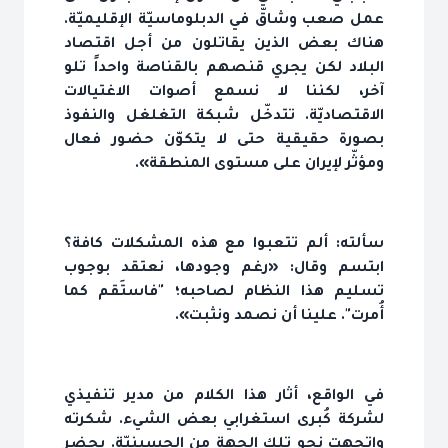
عمل صعب وشاقّ في الدبلوماسيّة الإقليميّة.
هناك بعض الذين يقاتلون من أجل اقتصاد
البلاد لكن يجري قنصهم بالقناصة واحداً تلو
آخر، لكننا لا نسمع أصوات الاغتيالات
الاقتصاديّة. تتدخّل شبكة التغلغل والنفوذ
بصورة حقيقية حتى لا يتكوّن حضور فعال
ومؤثّر لإيران على مستوى المنطقة».
سألته: ألم تتعبوا مع هذه المشكلات كافة؟
ابتسم وقال: «رغم وجودها، نعتقد بوجوب
تسليم هذا النظام لصاحبه؛ "فاستَقم كما
أُمرت". علينا أن نصمد ونثبت».
في الواقع، أثار هذا الكلام من مدير تنفيذي
لشركة كُبرى استغرابي بعض الشيء. شكرته
واتجهت نحو تلك الجهة من الحسينيّة. يحضر