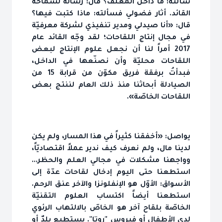
سألته: ما داخل المغلّف؟ قال: رسالة لسماحة
القائد. أثار فضولي فسألته: ماذا كتبت فيها؟
قال: «أنا صيدلي ومدير تنفيذي لشركة معرفيّة
في مجال إنتاج اللقاحات؛ لقد وجّه القائد عام
2017 أمراً لنا أن نجعل علوم الإنتاج لبعض
اللقاحات محليّة وأن نصنّعها في الداخل،
فبدأتُ برفقة فريق مكوّن من قرابة 15 من
الصيادلة أبحاثنا منذ ذلك العام لننتج بعض
اللقاحات الخاصّة».
يواصل: «أخفقنا كثيراً في هذا المسار، ولم يكن
لدينا مال، ولم نعرف كيف ندير عملاً اقتصاديّاً،
وواجهنا مشكلات في مجالي العلم والحظر...
استطعنا حتى اليوم إدخال لقاحات عدّة إلى
الأسواق: الأوّل هو الإنفلونزا والآخر عنق الرحم.
استطعنا أيضاً اكتساب العلوم التقنيّة
الخاصّة بلقاح آخر هو الخاصّ بالالتهاب الرئوي
لدى الأطفال أو فيروس "روتا". يستطيع بلدٌ أو