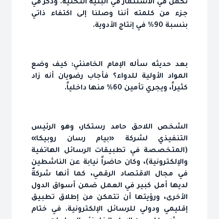
تكمن في الاستثمار في البنية التحتية. وذكر في
جزء من كلمته أننا وصلنا إلى اكتفاء ذاتي
بنسبة 90% في إنتاج الأدوية.
بعد حديثه سأله الإمام الخامنئي: كيف وضع
المواد الأولية للدواء؟ فأجاب رضويان أنه زاد
كثيراً، ويجري تأمين 60% منها داخلياً.
الشخص اللاحق حامد رستكار، وهو الرئيس
التنفيذي لشركة «بيام رسان روبيكا»
(المتخصصة في تطبيقات الرسائل الهاتفية
والإلكترونية)، وكان حاضراً نيابة عن الناشطين
في مجال الاقتصاد الرقمي، كما أنها شركةٌ
لديها أمل كبير في العمل ضمن أسواق الدول
الأخرى، ورؤيتها أن تتمكن من إطلاق تطبيق
إقليمي ودولي للرسائل الإلكترونية. في ختام