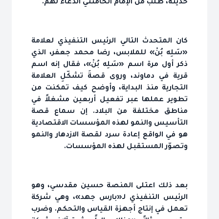
حديثه، طلب من الإمام الخامنئي الدعاء لهم.
كان المتحدث التالي الرئيس التنفيذي لعلامة
«سَلِه بُنْ» للملابس، رضا محمد جعفر، الذي
ذكر أول مرة اسم «سَلِه بُنْ»، فقال إنه اسم
قرية في دماوند، وروى قصةَ تشكّلِ العلامة
التجارية منذ البداية، وأوضح كيف تمكنت من
تطوير عملها عبر تفعيل أربعين مشغلاً في
مناطق مختلفة من البلاد. إن سماع قصة
التأسيس والنمو لهذه المؤسسات الاقتصادية
هو في الواقع إعادة سرد لقصة الازدهار والنمو
وتصوّر المستقبل لهذه المؤسسات.
بعد ذلك اعتلى المنصة حسين مقدسي، وهو
الرئيس التنفيذي لـ«بارس جهد»، وهي شركة
تعمل في إنتاج أجهزة القياس والتحكم. وضرب