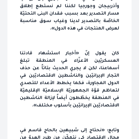
وأذربيجان وجورجيا لكننا لم نستطع إطلاق
مسار التصدير بعد بسبب فقدان البنى التحتيّة
الخاصّة بالتصدير لدينا وغياب سوق مناسبة
لعرض المنتجات في هذه الدول».
كان يقول إنّ «أخبار استشهاد قادتنا
العسكريّين الأعزّاء في المنطقة تبلغ
أسماعنا، لكن لا يجري الحديث بتاتاً عن حذف
التجار الإيرانيّين والناشطين الاقتصاديّين في
الدول المجاورة، فكما يخطط الأعداء للتصدي
لتعاظم قوّة الجمهوريّة الإسلاميّة الإقليميّة
في المنطقة يخطّطون أيضاً لإزالة الناشطين
الاقتصاديّين الإيرانيّين بأسلوب مختلف».
وتابع: «نحتاج إلى شبيهين بالحاج قاسم في
مجال الاقتصاد كي نتمكّن من طرد العدوّ من