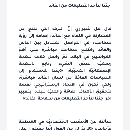
جئنا لنأخذ التعليمات من القائد
قال غل شيرازي إنّ البركة التي تنتج من
المشاركة في اللقاء مع القائد، إضافة إلى رؤية
سماحته، هي التواصل المتبادل بين الناس
والقائد واطّلاع سماحته مباشرة على أهمّ
المواضيع في البلاد. ثمّ واصل كلامه بلهجة
رسميّة بعض الشيء وتابع باللهجة
الإصفهانيّة المحبّبة: «جئنا للاستماع إلى
السياسات العامّة من لسان القائد مباشرة،
ولكي نكون في الاتجاه الإستراتيجي نفسه
لتحقيق الأهداف العامّة والكليّة للبلاد. بتعبير
آخر: جئنا لنأخذ التعليمات من سماحة القائد».
سألته عن الأنشطة الاقتصاديّة في المنطقة
فأجابني: «لا بدّ لي من القول إنّنا مقبلون على