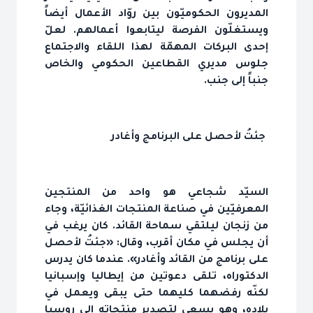
المديرون الحكوميّون بين روّاد الأعمال أيضاً
ويستغلّون الفرصة ليتابعوا أعمالهم. لعلّ
إحدى البركات المهمّة لهذا اللقاء والاجتماع
جلوس مديري القطاعين الحكومي والخاص
جنباً إلى جنب.
جئتُ لأحصل على البرنامج وأغادر
السيّد شجاعي هو واحد من المنتجين
المعرفيّين في صناعة المنتجات الغذائيّة، وجاء
من زنجان ليلتقي سماحة القائد. كان يرغب في
أن يجلس في مكان أقرب، وقال: «جئتُ لأحصل
على برنامج من القائد وأغادر». عندما كان يدرس
الدكتوراه، تلقى دعوتين من إيطاليا وإسبانيا
لكنّه رفضهما كليهما حتى يبقى ويعمل في
بلاده، وهو يسعى لتصدير منتجاته إلى روسيا