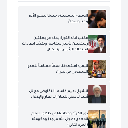
الدمعة الحسينيّة: حينما يصنع الألم
وعياً وشفاءً
مكتب قائد الثورة يحدّد مرجعيّتين
رسميّتين لأخبار سماحته ويكذّب ادعاءات
استقالة الرئيس بزشكيان
اليمن: استهدفنا هدفاً حساساً للعدو
السعودي في نجران
الشيخ نعيم قاسم: التفاوض مع تل
أبيب لا يجني للبنان إلا العار والإذلال
دور المرأة ومكانتها في ظهور الإمام
المهدي (عجل الله فرجه) وحكومته
(الجزء الثاني)