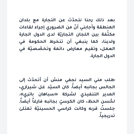
بعد ذلك رحنا نتحدّث عن التجارة مع بلدان
المنطقة وأجابني أنّ من الضروري إجراء لقاءات
مكثّفة بين اللجان التجاريّة لدى الدول الجارة
ولدينا، كما ينبغي أن تنخرط الحكومة في
العمل، وتقيم معارض دائمة وتخصّصيّة في
الدول الجارة.
طلب مني السيد نجفي منش أن أتحدّث إلى
الجالس بجانبه أيضاً. كان السيّد غل شيرازي،
المدير التنفيذي لشركة «سباهان باتري».
لحُسن الحظ، كان الكرسيّ بجانبه فارغاً أيضاً.
جلستُ قربه وكانت كراسي الحسينيّة تمتلئ
تدريجياً.