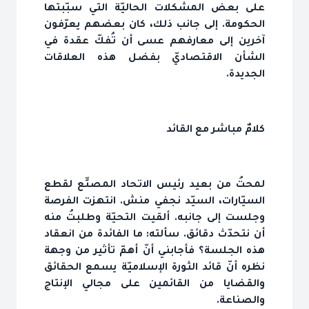
على بعض المشكلات الحاليّة التي سبّبتها
الحكومة. إلى جانب ذلك، كان بعضهم يعرّفون
آخرين إلى معارفهم عسى أن تُفكّ عقدة في
الشأن الاقتصاديّ بفضل هذه العلاقات
الجديدة.
كلامٌ مباشر مع القائد
لمحتُ من بعيد رئيس الاتحاد المصنِّع لقطع
السيّارات، السيّد نجفي منش. انتهزت الفرصة
وجلست إلى جانبه. ألقيت التحيّة وطلبتُ منه
أن نتحدّث دقائق. سألته: ما الفائدة من انعقاد
هذه الجلسة؟ فأجابني أنّ أهمّ تأثير من وجهة
نظره أنّ قائد الثورة الإسلاميّة يسمع الحقائق
والقضايا من القائمين على مجالي الإنتاج
والصناعة.