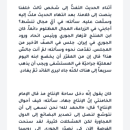
أثناء الحديث التفتُّ إلى شخص ثالث خلفنا
ينصت إلى كلامنا. بعد انتهاء الحديث ملتُ إليه
وسلّمت عليه. سألته: في أيّ مجال تنشط؟
أجابني: في الزراعة، المجال المظلوم دائماً. كان
ابن المنتج لأزهار الجوري ورئيس اتحاد ورود
الجوري في إيران. جلس في الصفّ الأخير من
المجلس. تقدّمت نحوه وسألته: لمَ أنت جالسٌ
هنا؟ قال إن من المقرّر أن يخضع ابنه اليوم
لعمليّة جراحيّة في المستشفى ويجب أن يذهب
سريعاً إلى هناك لكنّه جاء ليرى القائد ثمّ يغادر.
كان يقول إنّه دخل ساحة الإنتاج مذ قال الإمام
الخامنئي إنّ الإنتاج جهاد. سألته: كيف أحوال
الإنتاج؟ قال: «الحمد لله؛ نحن نسعى إلى أن
نتوسّع لنصل إلى تصدير البضائع إلى الدول
المجاورة لكن المشكلات كثيرة. لقد سنحت
الفرصة الآن كي نصدّر الجوري إلى روسيا