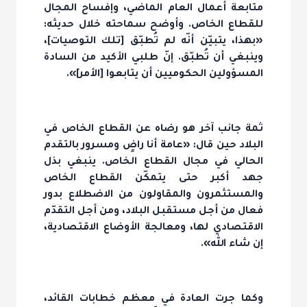
متابعة أعمال العام الماضي، وإفساح المجال
للقطاع الخاص. وأوضح سماحته خلال حديثه:
«بهذا، يتبيّن أنّه لم تُطبّق [تلك التوصيات]،
وينبغي أن تُطبّق. إنّ طلبي الأكيد من السادة
المسؤولين الحكوميين أن يتابعوا [الأمر]».
ثمة جانب آخر هو رضاه عن القطاع الخاص في
البلاد حين قال: «عامة أنا راضٍ ومسرور بالتقدم
الحالي في مجال القطاع الخاص. ينبغي بذل
جهد أكبر حتى يتمكّن القطاع الخاص
والمستثمرون والمقاولون من الاضطلاع بدور
فعال من أجل مستقبل البلاد، ومن أجل التقدّم
الاقتصادي لها، ومعالجة الأوضاع الاقتصادية،
إن شاء الله».
وكما جرت العادة في معظم خطابات القائد،