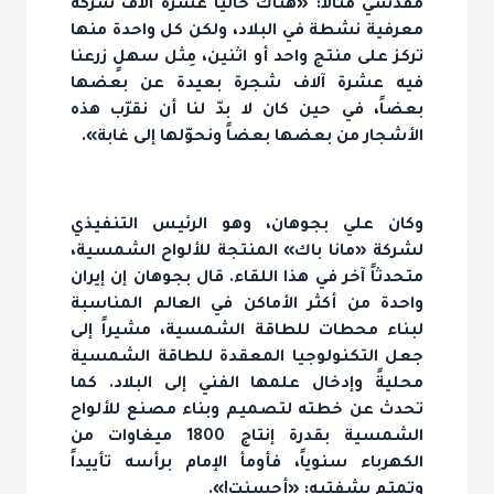
مقدسي مثالاً: «هناك حالياً عشرة آلاف شركة
معرفية نشطة في البلاد، ولكن كل واحدة منها
تركز على منتج واحد أو اثنين، مِثل سهلٍ زرعنا
فيه عشرة آلاف شجرة بعيدة عن بعضها
بعضاً، في حين كان لا بدّ لنا أن نقرّب هذه
الأشجار من بعضها بعضاً ونحوّلها إلى غابة».
وكان علي بجوهان، وهو الرئيس التنفيذي
لشركة «مانا باك» المنتجة للألواح الشمسية،
متحدثاً آخر في هذا اللقاء. قال بجوهان إن إيران
واحدة من أكثر الأماكن في العالم المناسبة
لبناء محطات للطاقة الشمسية، مشيراً إلى
جعل التكنولوجيا المعقدة للطاقة الشمسية
محليةً وإدخال علمها الفني إلى البلاد. كما
تحدث عن خطته لتصميم وبناء مصنع للألواح
الشمسية بقدرة إنتاج 1800 ميغاوات من
الكهرباء سنوياً، فأومأ الإمام برأسه تأييداً
وتمتم بشفتيه: «أحسنت!».