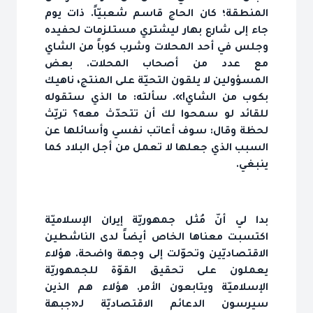
المنطقة؛ كان الحاج قاسم شعبيّاً. ذات يوم
جاء إلى شارع بهار ليشتري مستلزمات لحفيده
وجلس في أحد المحلات وشرب كوباً من الشاي
مع عدد من أصحاب المحلات. بعض
المسؤولين لا يلقون التحيّة على المنتج، ناهيك
بكوب من الشاي!». سألته: ما الذي ستقوله
للقائد لو سمحوا لك أن تتحدّث معه؟ تريّث
لحظة وقال: سوف أعاتب نفسي وأسائلها عن
السبب الذي جعلها لا تعمل من أجل البلاد كما
ينبغي.
بدا لي أنّ مُثل جمهوريّة إيران الإسلاميّة
اكتسبت معناها الخاص أيضاً لدى الناشطين
الاقتصاديّين وتحوّلت إلى وجهة واضحة. هؤلاء
يعملون على تحقيق القوّة للجمهوريّة
الإسلاميّة ويتابعون الأمر. هؤلاء هم الذين
سيرسون الدعائم الاقتصاديّة لـ«جبهة