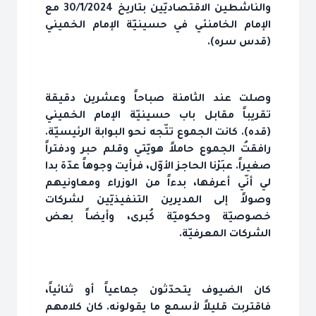
والناشطين الاقتصاديّين بتاريخ 30/1/2024 مع
الإمام الخامنئي في حسينيّة الإمام الخميني
(قدس سره).
وصلت عند الثامنة صباحاً وعشرين دقيقة
تقريباً مقابل باب حسينيّة الإمام الخميني
(قده). كانت الجموع تتّجه نحو البوابة الرئيسيّة.
رافقتُ الجموع حاملاً هويّتي وقلم حبر ودفتراً
صغيراً. عبَرْنا الحاجز الأوّل، فرأيت وجوهاً عدّة بدا
لي أنّي أعرفها، بدءاً من الوزراء ومعاونيهم
وصولاً إلى المديرين التنفيذيّين لشركات
خصوصيّة وحكوميّة كُبرى، وأيضاً بعض
الشركات المعرفيّة.
كان الضيوف يتحدّثون جماعياً أو ثنائياً،
فاقتربت قليلاً لأسمع ما يقولونه. كان كلامهم