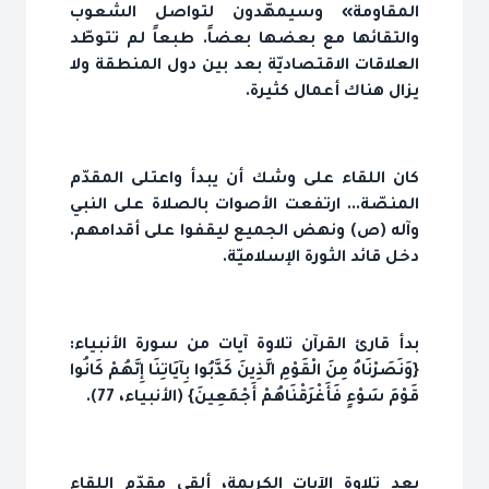
المقاومة» وسيمهّدون لتواصل الشعوب
والتقائها مع بعضها بعضاً. طبعاً لم تتوطّد
العلاقات الاقتصاديّة بعد بين دول المنطقة ولا
يزال هناك أعمال كثيرة.
كان اللقاء على وشك أن يبدأ واعتلى المقدّم
المنصّة... ارتفعت الأصوات بالصلاة على النبي
وآله (ص) ونهض الجميع ليقفوا على أقدامهم.
دخل قائد الثورة الإسلاميّة.
بدأ قارئ القرآن تلاوة آيات من سورة الأنبياء:
{وَنَصَرْنَاهُ مِنَ الْقَوْمِ الَّذِينَ كَذَّبُوا بِآيَاتِنَا إِنَّهُمْ كَانُوا
قَوْمَ سَوْءٍ فَأَغْرَقْنَاهُمْ أَجْمَعِينَ} (الأنبياء، 77).
بعد تلاوة الآيات الكريمة، ألقى مقدّم اللقاء