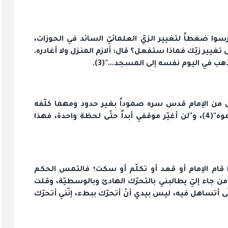
وا ضغطاً لتغيير الزيّ العلمائيّ السائد في الحوزات،
تغيير زيّك فماذا ستفعل؟ قال: ألازم المنزل ولا أغادره.
هب في اليوم نفسه إلى المسجد..."(3).
س من الإمام قدس سره صموداً بغير حدود ومهما كلّفه
الأمر، وهو القائل: "الخمينيّ لن يساوم حتّى لو أعدموه"(4)، و"لن أغيّر موقفي أبداً حتّى لحظة واحدة، فهذا
اذا قام الإمام أو قعد أو تكلّم أو سكت؛ فالتمس الحكم
 جاء إليّ يطالبني بالتحرّك الهادئ وبالوسطيّة، وقلت
 حتّى أتساهل فيه، ليس بيدي أنْ أتحرّك ببطء، إنّني أتحرّك