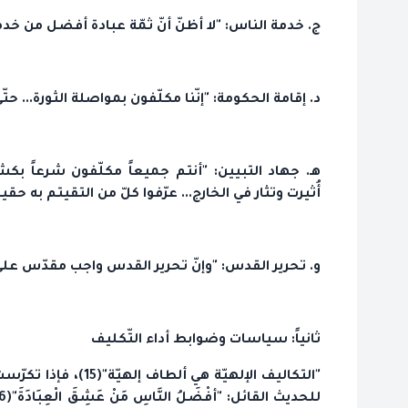
ج. خدمة الناس: "لا أظنّ أنّ ثمّة عبادة أفضل من خدمة 
د. إقامة الحكومة: "إنّنا مكلّفون بمواصلة الثورة... حتّى
هـ. جهاد التبيين: "أنتم جميعاً مكلّفون شرعاً بكش
أُثيرت وتثار في الخارج... عرّفوا كلّ من التقيتم به حقيقة 
و. تحرير القدس: "وإنّ تحرير القدس واجب مقدّس على ج
ثانياً: سياسات وضوابط أداء التّكليف
"التكاليف الإلهيّة ه