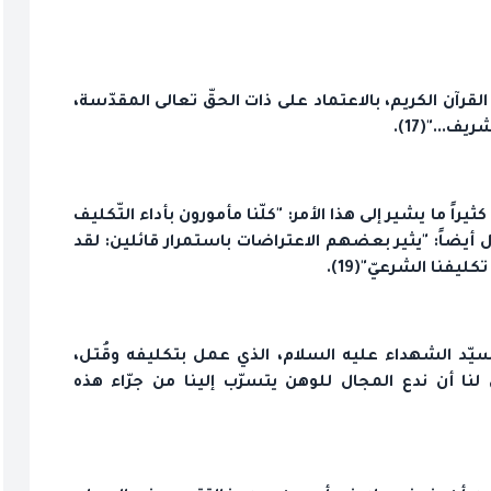
 القرآن الكريم، بالاعتماد على ذات الحقّ تعالى المقدّسة،
..."(17).
اً ما يشير إلى هذا الأمر: "كلّنا مأمورون بأداء التّكليف
نا مأمورين بتحقيق النتائج"(18). ويقول أيضاً: "يثير بعضهم الاعتراضات باستمرار قائلين: لقد
ليفنا الشرعيّ"(19).
من سيّد الشهداء عليه السلام، الذي عمل بتكليفه وقُتل،
 لنا أن ندع المجال للوهن يتسرّب إلينا من جرّاء هذه