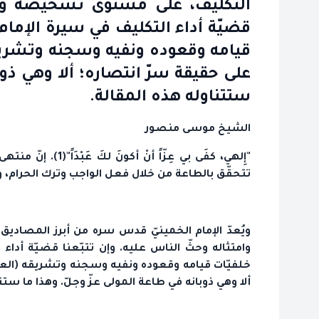
التّكليف، على مستوى تشخيصه وامت
قضيّة أداء التكليف في سيرة الإمام
قيامه وقعوده ونفيه وسجنه وتشريقه
على حقيقة سرّ انتصاره؛ ألا وهي ذوب
ستتناوله هذه المقالة.
الشيخ موسى منصور
"إِلهي، كفَى بي عِزّا
تتحقّق بالطاعة من خلال فعل الواجب وترك الحرام، وهذا
ويُعدّ الإمام الخمينيّ قدس سره من أبرز المصادي
وامتثاله وحثّ الناس عليه. وإن تتبّعنا قضيّة أداء
خلفيّات قيامه وقعوده ونفيه وسجنه وتشريقه (العرا
ألا وهي ذوبانه في طاعة المولى عزّ وجلّ. وهذا ما ستت