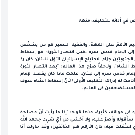
في أدائه للتكليف، منها:
تقديم الأهمّ على المهمّ. والفقيه البصير هو من يشخّص
بة إلى الإمام قدس سره –قبل انتصار الثورة- هو إسقاط
بيّين جرّاء الاجتياح الإسرائيليّ الأوّل للبنان؛ كان ردّ
شاه". ولاحقاً صرّح هذا العالم: "بعد انتصار الثورة
لإمام قدس سره إلى لبنان، علمت ماذا كان يقصد الإمام
احت له إدراك التّكليف الأَولى؛ لأنّ إسقاط الشاه سوف
ة المستضعفين في العالم.
في مواقف كثيرة، منها قوله: "إذا ما رأيت أنّ مصلحة
ي سأقوله وأصرّ عليه، ولا أخشى من أيّ شيء -بحمد الله
ي اعتُقلت فيه، كان الأزلام هم الخائفين، وقد حاولت أنا