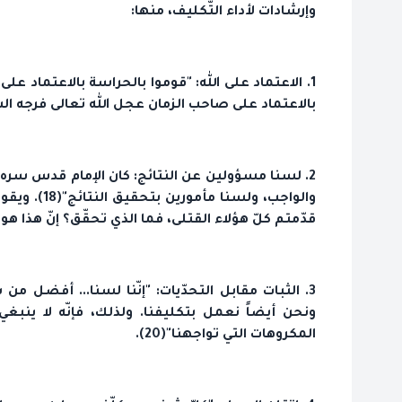
وإرشادات لأداء التّكليف، منها:
1. الاعتماد على الله: "قوموا بالحراسة بالاعتماد على
بالاعتماد على صاحب الزمان عجل الله تعالى فرجه الشريف
2. لسنا مسؤولين عن النتائج: كان الإمام قدس سره كثير
والواجب، ولس
قدّمتم كلّ هؤلاء القتلى، فما الذي تحقّق؟ إنّ هذا هو تك
3. الثبات مقابل التحدّيات: "إنّنا لسنا... أفضل 
ونحن أيضاً نعمل بتكليفنا. ولذلك، فإنّه لا ينبغي
المكروهات التي تواجهنا"(20).