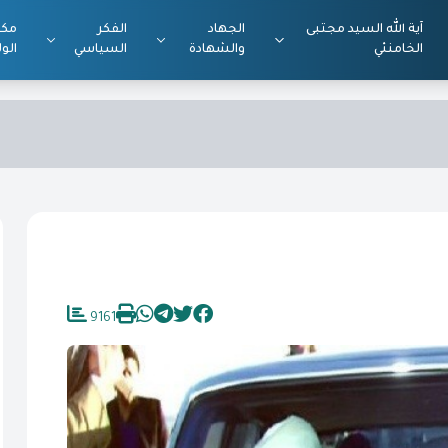
آية الله السيد مجتبى
الجهاد
الفكر
مكت
الخامنئي
والشهادة
السياسي
الول
9161