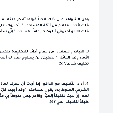
ومن الشواهد على ذلك أيضاً قوله: "أذكر حينما مارس
قلت لأحد العلماء من أئمّة المساجد: إذا أجبروك على 
قلت له: لو أجبروني أنا وكنت إماماً لمسجد، فإنّي سأذ
3. الثبات والصمود: في مقام أدائه للتكليف؛ نلم
تكليف شرعيّ"(5).
4. أداء التّكليف هو الدافع: إذا أردت أن تعرف لم
الشرعيّ المنوط به، يقول سماحته: "وقد أجبت كلّ من
لهم: إنّ لدينا تكليفاً إلهيّاً، والأمر ليس منوطاً بي
طبقاً لتكليف إلهيّ"(6).