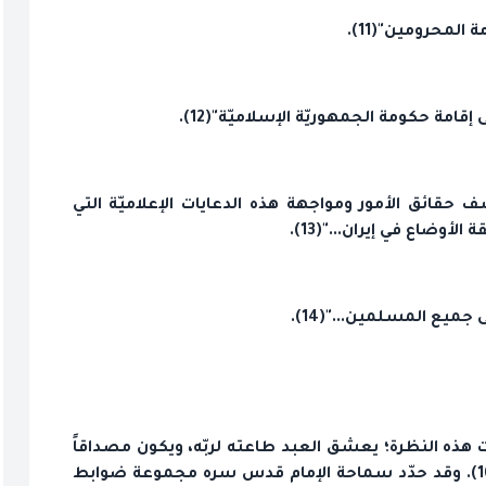
المحرومين"(11).
 إقامة حكومة الجمهوريّة الإسلاميّة"(12).
ف حقائق الأمور ومواجهة هذه الدعايات الإعلاميّة التي
الأوضاع في إيران..."(13).
ميع المسلمين..."(14).
ي ألطاف إلهيّة"(15)، فإذا تكرّست هذه النظرة؛ يعشق العبد طاعته لربّه، ويكون مصداقاً
للحديث القائل: "أفْضَلُ النَّاسِ مَنْ عَشِقَ الْعِبَادَةَ"(16). وقد حدّد سماحة الإمام قدس سره مجموعة ضوابط