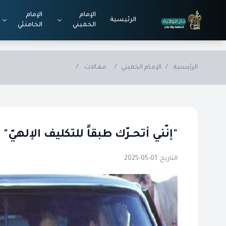
Skip to main conten
الإمام
الإمام
الرئيسية
الخميني
الخامنئي
الرئيسية
/
الإمـام الخميني
/
مـقـالات
/
"إنّني أتحـــرّك طبقاً للتكليف الإلهيّ"
التاريخ: 01-05-2025