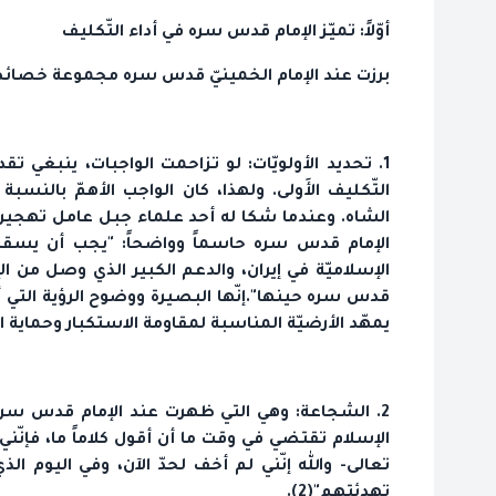
أوّلاً: تميّز الإمام قدس سره في أداء التّكليف
برزت عند الإمام الخمينيّ قدس سره مجموعة خصائص 
1. تحديد الأولويّات: لو تزاحمت الواجبات، ينبغي 
التّكليف الأَولى. ولهذا، كان الواجب الأهمّ بالنس
الشاه. وعندما شكا له أحد علماء جبل عامل تهجير الجنو
الإمام قدس سره حاسماً وواضحاً: "يجب أن يسقط ال
الإسلاميّة في إيران، والدعم الكبير الذي وصل من ا
قدس سره حينها".إنّها البصيرة ووضوح الرؤية التي أت
يمهّد الأرضيّة المناسبة لمقاومة الاستكبار وحماي
2. الشجاعة: وهي التي ظهرت عند الإمام قدس سره 
الإسلام تقتضي في وقت ما أن أقول كلاماً ما، فإنّن
تعالى- والله إنّني لم أخف لحدّ الآن، وفي اليوم الذ
تهدئتهم"(2).