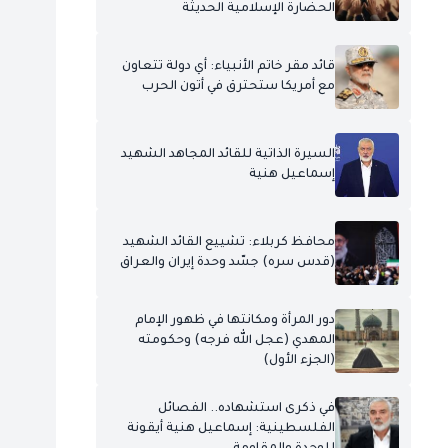
الحضارة الإسلامية الحديثة
قائد مقر خاتم الأنبياء: أي دولة تتعاون
مع أمريكا ستحترق في أتون الحرب
السيرة الذاتية للقائد المجاهد الشهيد
إسماعيل هنية
محافظ كربلاء: تشييع القائد الشهيد
(قدس سره) جسّد وحدة إيران والعراق
دور المرأة ومكانتها في ظهور الإمام
المهدي (عجل الله فرجه) وحكومته
(الجزء الأول)
في ذكرى استشهاده.. الفصائل
الفلسطينية: إسماعيل هنية أيقونة