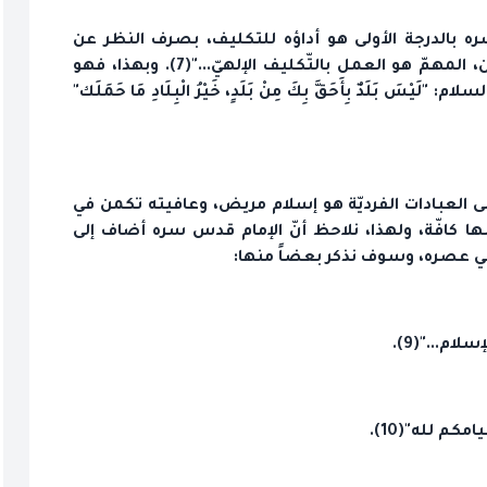
سره بالدرجة الأولى هو أداؤه للتكليف، بصرف النظر عن
النتائج. يقول سماحته: "ليس مهمّاً عندي أين أكون، المهمّ هو العمل بالتّكليف الإلهيّ..."(7). وبهذا، فهو
َ بَلَدٌ بِأَحَقَّ بِكَ مِنْ بَلَدٍ، خَيْرُ الْبِلَادِ مَا حَمَلَك"
على العبادات الفرديّة هو إسلام مريض، وعافيته تكمن في
ا كافّة، ولهذا، نلاحظ أنّ الإمام قدس سره أضاف إلى
في عصره، وسوف نذكر بعضاً منها:
ام..."(9).
كم لله"(10).