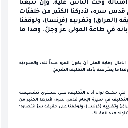
ثاله وحثّ الناس عليه. وإن تتبّعنا
 قدس سره، لأدركنا الكثير من خلفيّات
 (العراق) وتغريبه (فرنسا)، ولوقفنا
انه في طاعة المولى عزّ وجلّ. وهذا ما
ً أنْ أكونَ لكَ عَبْدَاً"(1). إنّ منتهى الآمال وغاية المنى أن يكون المرء عبداً لله، والعبوديّة
 ما يعبَّر عنه بأداء التّكليف الشرعيّ.
ق التي حملت لواء أداء التّكليف، على مستوى تشخيصه
 التكليف في سيرة الإمام قدس سره، لأدركنا الكثير من
ق) وتغريبه (فرنسا)، ولوقفنا على حقيقة سرّ انتصاره؛
ناوله هذه المقالة.