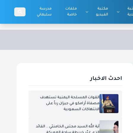
بة
مكتبة
ملفات
مدرسة
اية
الفيديو
خاصة
سليماني
احدث الاخبار
القوات المسلحة اليمنية تستهدف
مصفاة أرامكو في جيزان رداً على
الانتهاكات السعودية
آية الله السيد مجتبى الخامنئي .. القائد
الذي غيّر خريطة ساحة المعركة