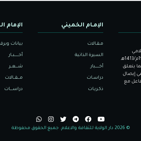
الإمـام الخميني
الإمام ال
مـقـالات
بيانات وبرق
لامي
السيرة الذاتية
أخــــــبــار
الأصيل. بدأت دار الولاية للثقافة والإعلام نشاطها في عام 1992م/1413هـ
ا يتعلق
أخــــــبار
شــــعــر
في إيصال
دراسـات
مـــقــالات
تفاعل مع
ذكـريـات
دراســــات
© 2026 دار الولاية للثقافة والاعلام. جميع الحقوق محفوظة