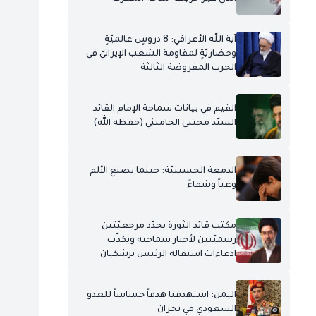
آية اللّه الأعرافي: 8 دروسٍ عالميّةٍ
وحضاريّةٍ لمقاومة الشعب الإيرانيّ في
الحرب المفروضة الثالثة
القيم في بيانات سماحة الإمام القائد
السيّد مجتبى الخامنئي (حفظه الله)
الدمعة الحسينيّة: حينما يصنع الألم
وعياً وشفاءً
مكتب قائد الثورة يحدّد مرجعيّتين
رسميّتين لأخبار سماحته ويكذّب
ادعاءات استقالة الرئيس بزشكيان
اليمن: استهدفنا هدفاً حساساً للعدو
السعودي في نجران