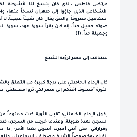
مرتضى فاطمي –الذي كان ينسخ لنا الأشرطة- لك
الأشخاص الذين جاؤوا إلى طهران نسخاً منها، 
اسماعيل معروفاً. والحق يقال كان شيئاً عجيباً.
صوته جميل جداً. إنه كان يقرأ سورة هود، سورة البق
وجميلة جداً. (1)
سنذهب إلى مصر لرؤية الشيخ
كان الإمام الخامنئي على درجة كبيرة من التعلق ب
الثورة "فسوف آخذكم إلى مصر لكي تروا مصطفى إسما
يقول الإمام الخامنئي: "قبل الثورة كنت ممنوعاً م
السجن لمدة طويلة. وعندما خرجت من السجن، كنت محا
وقراراتي –حتى أنني أخبرت أسرتي بهذا الأمر- إذا 
القراء –وخصوصاً الشيخ مصطفى إسماعيل- وللم