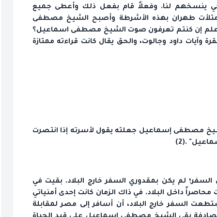
ي ينسخهم لنا. وفعلاً قام بفعل ذلك وأعطى جميع
وامتلأت طهران بهذه الأشرطة وأصبح الشيخ مصطفى
 لا أعلم إن كنتم تعرفون صوت الشيخ مصطفى اسماعيل؟
رة وآيات داود وجالوت، والحق يقال كانت قراءته ممتازة
الشيخ مصطفى إسماعيل جعلته يقول لأسرته إذا انتصرت
عيل" .(2)
ن السفر؛ لم يكن بمقدوري السفر خارج البلاد. بقيت في
صراً داخل البلاد. في ذاك الزمان كانت إحدى أمنياتي
استطعت السفر خارج البلاد، أن أسافر إلى مصر لمقابلة
صادفة بقي الشيخ مصطفى إسماعيل على قيد الحياة