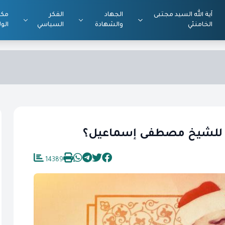
آية الله السيد مجتبى
الجهاد
الفكر
مكت
الخامنئي
والشهادة
السياسي
الول
بته للشيخ مصطفى إسماعيل؟
14389