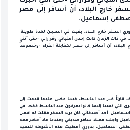
دى أمنياتي وقراراتي –حتى أنني أخبرت
سفر خارج البلاد، أن أسافر إلى مصر
مصطفى إسماعيل.
ري السفر خارج البلاد. بقيت في السجن لمدة طويلة.
في ذاك الزمان كانت إحدى أمنياتي وقراراتي –حتى أنني
البلاد، أن أسافر إلى مصر لمقابلة القراء –وخصوصاً
ف قارئاً غير عبد الباسط. فيما مضى عندما قدمت إلى
رى التي ذهبنا إليها كانوا يعرفون عبد الباسط فقط. في
اعيل. أحد أصدقائي كان يريد السفر فقلت له افعل
يل واجلبه معك. سافر صديقي وعندما عاد أحضر معه
طفى اسماعيل. بدوري أعطيت هذه الأشرطة للسيد