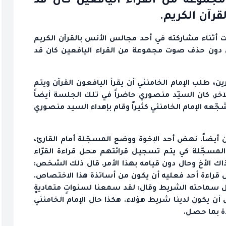
جموعة من القراء اليافعين كان قد
قرآن الكريم.
أثناء مشاركته في أحد مجالس الأنس بالقرآن الكريم
نئي دون حذف صوت مجموعة من القراء اليافعين كان قد
، طلب الإمام الخامنئي أن يقرأ اليافعون القرآن ويتم
آخر. كان السيّد منصوري حاضراً في تلك الجلسة أيضاً
عه الإمام الخامنئي كثيراٌ وقام بإهداء السيد منصوري
رآن أيضاً. نهض أحد الإخوة ووضع المسجّلة أمام القارئ،
المسجّلة كي يتم تسجيل قرائتهم محل قراءة القرّاء
 ذاك الأخ وحال دون قيامه بهذا الأمر. قال ذلك الشخص:
ل قراءة أحد فعليه أن يكون من أساتذة هذا الاختصاص.
اول سماحته الشريط وقال: لقد سمعنا لسنواتٍ متماديةٍ
ّل أن يكون لدينا شريط هؤلاء. هكذا حال الإمام الخامنئي
ة بما حصل.