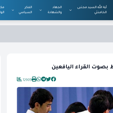
آية الله السيد مجتبى
الجهاد
الفكر
مكت
الخامنئي
والشهادة
السياسي
الول
اظ بصوت القراء اليافعين
12905