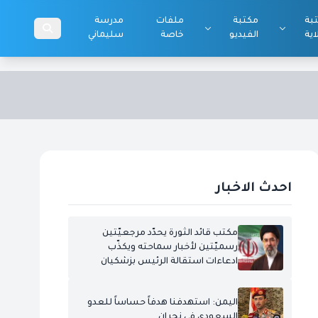
بة
مكتبة
ملفات
مدرسة
اية
الفيديو
خاصة
سليماني
احدث الاخبار
مكتب قائد الثورة يحدّد مرجعيّتين
رسميّتين لأخبار سماحته ويكذّب
ادعاءات استقالة الرئيس بزشكيان
اليمن: استهدفنا هدفاً حساساً للعدو
السعودي في نجران