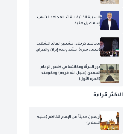
السيرة الذاتية للقائد المجاهد الشهيد
إسماعيل هنية
محافظ كربلاء: تشييع القائد الشهيد
(قدس سره) جسّد وحدة إيران والعراق
دور المرأة ومكانتها في ظهور الإمام
المهدي (عجل الله فرجه) وحكومته
(الجزء الأول)
الاكثر قراءة
أربعون حديثاً عن الإمام الكاظم (عليه
السلام)