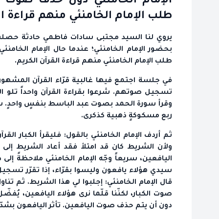
الإمام الخامنئي دون حذف صوت م
طلب الإمام الخامنئي منهم قراءة ال
يروي لنا السيد مجتبى سادات فاطمي حادثة حصلت 
بحضور الإمام الخامنئي؛ عندما حال الإمام الخام
طلب الإمام الخامنئي منهم قراءة القرآن الكريم.
في جلسة اجتمع فيها غالبية قرّاء القرآن المشهورين
تسجيل صوتهم. شرعوا بقراءة القرآن واحداً تلو ال
وقرأ سورة الحمد بصوت عبد الباسط بنفسٍ واحدٍ. شجّ
ربع مسكوكةٍ ذهبية كذكرى.
ثم أردف الإمام الخامنئي بالقول: فليقرأ الكبار الق
ولأن الشريط كان قد امتلأ فقد أعاد الشريط إلى 
اليافعين، سريعاً وجّه الإمام الخامنئي ملاحظةً إلى
سيدي هؤلاء يافعون وليسوا بقرّاء، إذا تقرّر تسجي
قال الإمام الخامنئي: إجلبوا لي هذا الشريط. ثم تن
صوت الكبار، لكنّنا قلّما نرى هؤلاء اليافعين، يُفض
دون أن يتم حذف صوت اليافعين. تأثر اليافعون بشدّ