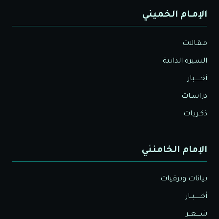
الإمـام الخميني
مـقـالات
السيرة الذاتية
أخــــــبار
دراسـات
ذكـريـات
الإمام الخامنئي
بيانات وبرقيات
أخــــــبــار
شــــعــر