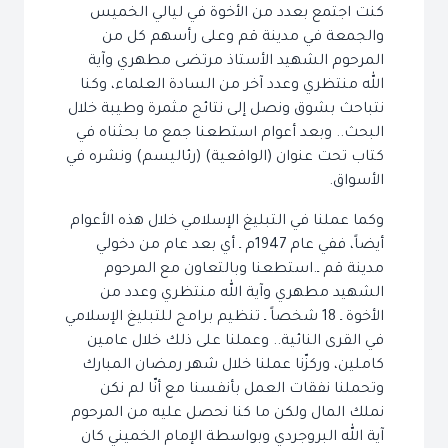
كنت اجتمع بعدد من الأخوة في ليالي الخميس
والجمعة في مدينة قم وعلى رأسهم كل من
المرحوم الشهيد الأستاذ مرتضى مطهري وآية
الله منتظري وعدد آخر من السادة العلماء، وكنا
نتباحث بشوق ونصل إلى نتائج مثمرة وطيبة خلال
البحث.. وبعد أعوام استطعنا جمع ما بحثناه في
كتاب تحت عنوان (الواقعية) (رئاليسم) ونشره في
الأسواق.
وكما عملنا في التبليغ الإسلامي خلال هذه الأعوام
أيضاً، ففي عام 1947م ـ أي بعد عام من دخولي
مدينة قم ـ.استطعنا وبالتعاون مع المرحوم
الشهيد مطهري وآية الله منتظري وعدد من
الأخوة ـ 18 شخصاً ـ تنظيم برامج للتبليغ الإسلامي
في القرى النائية.. وعملنا على ذلك خلال عامين
كاملين، وركزّنا عملنا خلال شهر رمضان المبارك
وتحملنا نفقات العمل بأنفسنا مع أنّا لم نكن
نملك المال ولكن ما كنا نحصل عليه من المرحوم
آية الله البروجردي وبواسطة الإمام الخميني كان