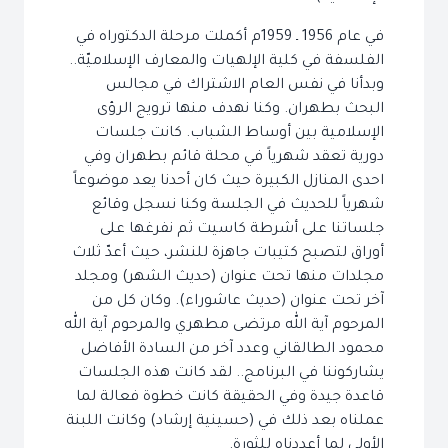
في عام 1956 ـ 1959م أكملت مرحلة الدكتوراه في
الفلسفة في كلية الإلهيات والمعارف الإسلاميّة..
وبدأنا في نفس العام الاشتراك في مجالس
البحث بطهران. وكنا نهدف منها ترويج الرؤى
الإسلامية بين أوساط الشباب. كانت جلسات
دورية تعقد شهرياً في محلة قائم بطهران وفي
احدى المنازل الكبيرة حيث كان أحدنا يعد موضوعاً
شهرياً للحديث في الجلسة وكنا نسجل وقائع
جلساتنا على أشرطة كاسيت ثم نفرغها على
أوراق لتصبح كتيبات جاهزة للنشر، حيث أعدّ ثلاث
مجلدات منها تحت عنوان (حديث الشهر) ومجلد
آخر تحت عنوان (حديث عاشوراء). وكان كل من
المرحوم آية الله مرتضى مطهري والمرحوم آية الله
محمود الطالقاني وعدد آخر من السادة الأفاضل
يشاركوننا في البرنامج.. لقد كانت هذه الجلسات
قاعدة جيدة وفي الحقيقة كانت خطوة فعالة لما
عملناه بعد ذلك في (حسينية إرشاد) وكانت اللبنة
الأولى لما أعددناه للثورة.