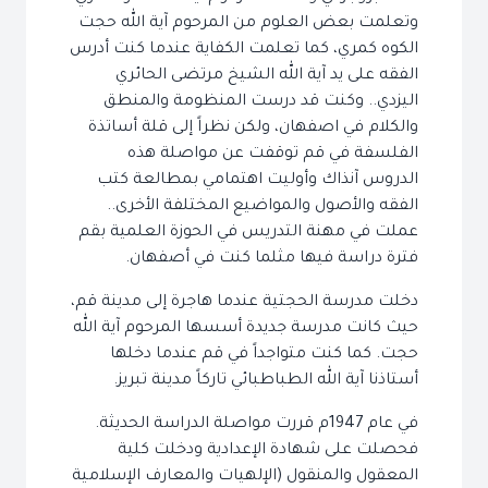
وتعلمت بعض العلوم من المرحوم آية الله حجت
الكوه كمري، كما تعلمت الكفاية عندما كنت أدرس
الفقه على يد آية الله الشيخ مرتضى الحائري
اليزدي.. وكنت قد درست المنظومة والمنطق
والكلام في اصفهان، ولكن نظراً إلى قلة أساتذة
الفلسفة في قم توقفت عن مواصلة هذه
الدروس آنذاك وأوليت اهتمامي بمطالعة كتب
الفقه والأصول والمواضيع المختلفة الأخرى..
عملت في مهنة التدريس في الحوزة العلمية بقم
فترة دراسة فيها مثلما كنت في أصفهان.
دخلت مدرسة الحجتية عندما هاجرة إلى مدينة قم،
حيث كانت مدرسة جديدة أسسها المرحوم آية الله
حجت. كما كنت متواجداً في قم عندما دخلها
أستاذنا آية الله الطباطبائي تاركاً مدينة تبريز.
في عام 1947م قررت مواصلة الدراسة الحديثة.
فحصلت على شهادة الإعدادية ودخلت كلية
المعقول والمنقول (الإلهيات والمعارف الإسلامية