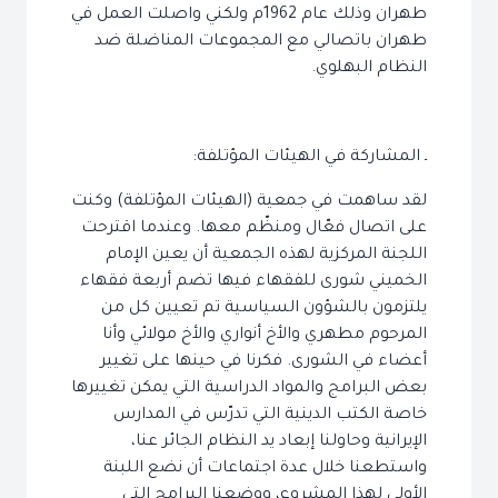
طهران وذلك عام 1962م ولكني واصلت العمل في
طهران باتصالي مع المجموعات المناضلة ضد
النظام البهلوي.
ـ المشاركة في الهيئات المؤتلفة:
لقد ساهمت في جمعية (الهيئات المؤتلفة) وكنت
على اتصال فعّال ومنظّم معها. وعندما اقترحت
اللجنة المركزية لهذه الجمعية أن يعين الإمام
الخميني شورى للفقهاء فيها تضم أربعة فقهاء
يلتزمون بالشؤون السياسية تم تعيين كل من
المرحوم مطهري والأخ أنواري والأخ مولائي وأنا
أعضاء في الشورى. فكرنا في حينها على تغيير
بعض البرامج والمواد الدراسية التي يمكن تغييرها
خاصة الكتب الدينية التي تدرّس في المدارس
الإيرانية وحاولنا إبعاد يد النظام الجائر عنا،
واستطعنا خلال عدة اجتماعات أن نضع اللبنة
الأولى لهذا المشروع، ووضعنا البرامج التي