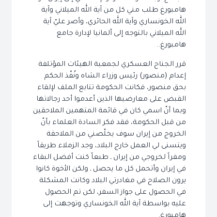
هامبورغ طلب مني كل من آية الله الميلاني وآية
الله الخونساري وآية الله الحائري، وأصر عليّ آية
الله الميلاني بالتوجه إلى ألمانيا لإدارة جامع
هامبورغ..
قرر الجناح العسكري لجمعية الهيئات المؤتلفة
إعدام (منصور) رئيس وزراء الشاه ونُفّذ الحكم
بحق منصور، فكانت الحكومة تتابع الملف لإلقاء
القبض على معارضيها الذين أعدموا أحد رجالاتها
وبما أنّ اسمي كان في قائمة المتهمين الملاحقين
من قبل الحكومة، فقد فكر السادة العلماء بأنّ
الخروج من إيران سوف يخلّصني من الملاحقة
ويتسنى لي العمل خارج البلاد، وجد الزملاء طريقاً
ومفراً لخروجي من إيران ـ طبعاً كنت أفضل البقاء
في إيران وأتحمل كل ما يحصل ـ ولكن الأخوة كانوا
يرون الصلاح في مغادرتي البلاد وكانت المشكلة
في الحصول على جواز السفر، لكن تم الحصول
عليه بواسطة آية الله الخونساري وتوجهت إلى
هامبورغ.