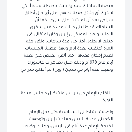
قبضة السافاك بمهارة حيث خططنا سابقاً لكي
لا نترك أي وثائق ضدنا لديهم، على أي حال أطلق
سراحي بعد أن لم يثبت عليّ شيء.. كما أنّ
السافاك قد طلبني مرات عديدة قبل سفري
لألمانيا وبعد العودة إلى إيران وكان اعتقالي في
حينها لا يطول أكثر من عدة ساعات، ولكن هذه
المرة أعتقلت لعدة أيام وبهذا عطلنا الجلسات
لعدم إمكان عقدها.. كما ألقي القبض عليّ لعدة
أيام عام 1978م وذلك خلال تظاهرات عاشوراء
وبقيت عدة أيام في سجن (اوين) ثم أطلق سراحي.
ـ اللقاء بالإمام في باريس وتشكيل مجلس قيادة
الثورة:
واصلت نشاطاتي السياسية حتى دخل الإمام
الخميني مدينة باريس فغادرت إيران وتوجهت
لخدمة الإمام عدة أيام في باريس، وهناك وضعت