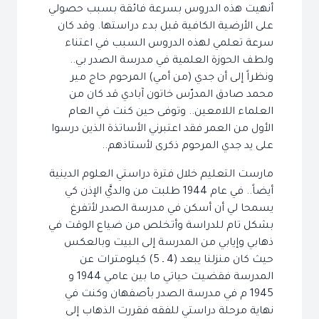
أنهيت هذه الدروس بسرعة فائقة بسبب حصولي
على الأرضية الكافية قبل بدء دراستها. وقد كان
سرعة تعلمي لهذه الدروس السبب في اعتناء
ولطف الحوزة العلمية في مدرسة الصدر بي..
ونظراً إلى أن جدي (من أمي) المرحوم حاج مير
محمد صادق المدرّس خاتون آبادي قد كان من
العلماء اللامعين.. وتوفى حين كنت في العام
الأول من العمر فقد اعتبرني الأساتذة الذين درسوا
على يد جدي المرحوم ذكرى لأستاذهم..
مارست التعليم خلال فترة دراستي العلوم الدينية
أيضاً.. في عام 1944 طلبت من والديَّ الإذن كي
يسمحا لي أن أسكن في مدرسة الصدر لأتفرغ
بشكل تام للدراسة وأتخلص من ضياع الوقت في
ذهابي وإيابي من المدرسة إلى البيت وبالعكس
حيث كان منزلنا يبعد (4 ـ 5) كيلومترات عن
المدرسة فقضيت حياتي ما بين عامي 1944 و
1945 م في مدرسة الصدر بأصفهان وكنت في
نهاية مرحلة دراستي للفقه فقررت الذهاب إلى