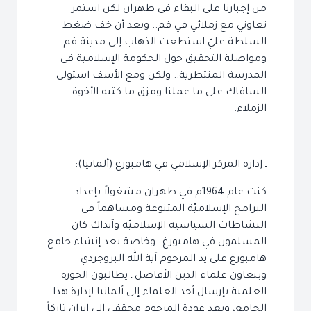
من إجبارنا على البقاء في طهران لكن استمر
تعاوني مع زملائي في قم.. وبعد أن خف ضغط
السلطة عليّ استطعت الذهاب إلى مدينة قم
ومواصلة التحقيق حول الحكومة الإسلامية في
المدرسة المنتظرية.. ولكن ومع الأسف استولى
السافاك على ما عملنا ومزق ما كتبه الأخوة
الزملاء.
ـ إدارة المركز الإسلامي في هامبورغ (ألمانيا):
كنت عام 1964م في طهران مشغولاً بإعداد
البرامج الإسلاميّة المتنوعة ومساهماً في
النشاطات السياسية الإسلاميّة وآنذاك كان
المسلمون في هامبورغ ـ وخاصة بعد إنشاء جامع
هامبورغ على يد المرحوم آية الله البروجردي
وبتعاون علماء الدين الأفاضل ـ يطالبون الحوزة
العلمية بإرسال أحد العلماء إلى ألمانيا لإدارة هذا
الجامع، وبعد عودة المرحوم محققي إلى إيران تاركاً