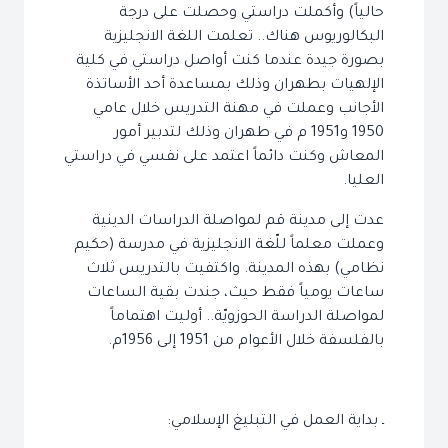
حالياً) وأكملت دراستي وحصلت على درجة
البكالوريوس هناك.. تعلمت اللغة الانجليزية
بصورة جيدة عندما كنت أواصل دراستي في كلية
الإلهيات بطهران وذلك بمساعدة أحد الأساتذة
الأجانب وعملت في مهنة التدريس خلال عامي
1950 و1951 م في طهران وذلك لتدبير أمور
المعاش وكنت دائماً اعتمد على نفسي في دراستي
العليا.
عدت إلى مدينة قم لمواصلة الدراسات الدينية
وعملت معلماً للّغة الانجليزية في مدرسة (حكيم
نظامي) بهذه المدينة. واكتفيت بالتدريس ثلاث
ساعات يومياً فقط حيث، جندت بقية الساعات
لمواصلة الدراسة الحوزويّة.. أوليت اهتماماً
بالفلسفة خلال الأعوام من 1951 إلى 1956م.
ـ بداية العمل في التبليغ الإسلامي: