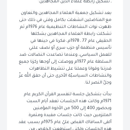
ـ تشكيل رابطة علماء الدين المجاهدين:
بعد تشكيل جمعية العلماء المجاهدين والتعاون
مع المناضلين انشغلت بكامل وقتي في ذلك حتى
ظهرت نوات النشاطات التنظيمية عام 1976م ثم
تشكلت رابطة العلماء المجاهدين بشكلها
الحقيقي عام 77 ـ 1978م، فكرنا في حينها في
تأسيس منظمة أو حزب سري أو نصف علني
للعمل السياسي، وعندما تصاعدت النضالات ضد
السلطة عام 1977م ووصلت إلى أوجها ركزنا جميع
قدرتنا وقوانا وعملنا على تنشيط التظاهرات
والنشاطات السياسيّة الأخرى حتى أن حقق الله عزّ
وجلّ النصر لنا.
بدأت بتشكيل جلسة لتفسير القرآن الكريم عام
1971م وكانت هذه الجلسات تعقد أيام السبت
وبحضور 400 إلى 500 من الأخوة المؤمنين
الملتزمين حيث كانت جلسات مفيدة ومثمرة.
ألقى السافاك القبض عليّ عام 1975م بسبب عقد
هذه الجلسات ولكني استطعت الخلاص من