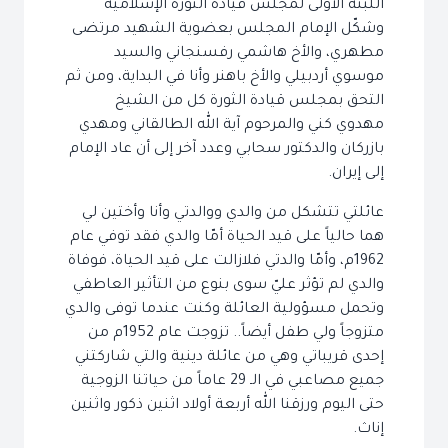
اللبنة الأولى لمجلس قيادة الثورة الإسلاميّة
وشكّل الإمام المجلس بعضوية الشهيد مرتضى
مطهري، والأخ هاشمي رفسنجاني والسيد
موسوي أردبيلي والأخ باهنر وأنا في البداية، ومن ثم
التحق بمجلس قيادة الثورة كل من الشيخ
مهدوي كني والمرحوم آية الله الطالقاني ومهدي
بازركان والدكتور سحابي وعدد آخر إلى أن عاد الإمام
إلى إيران.
عائلتي تتشكل من والدي ووالدتي وأنا وأختين لي
هما حالياً على قيد الحياة أمّا والدي فقد توفي عام
1962م، وأمّا والدتي فلازالت على قيد الحياة، فوفاة
والدي لم تؤثر عليّ سوى بنوع من التأثير العاطفي
وتحمل مسؤولية العائلة وكنت عندما توفى والدي
متزوجاً ولي طفل أيضاً.. تزوجت عام 1952م من
إحدى قريباتي وهي من عائلة دينية والتي شاركتني
جميع مصاعبي في الـ 29 عاماً من حياتنا الزوجية
حتى اليوم ورزقنا الله أربعة أولاد اثنين ذكور واثنين
إناث.