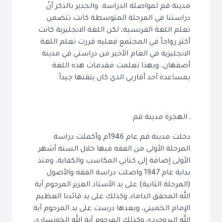
مدينة قم لمواصلة الدراسة. والجدير بالذكر أنّ
دراستنا في المرحلة المتوسطة كانت تتضمن
تعلم اللغة الفرنسية، لكن اللغة الانجليزية كانت
أكثر رواجاً في المجتمع فعليه قررت تعلم اللغة
الانجليزية في العام الأخير من دراستي في مدينة
أصفهان، وبهذا تعلمت مقدمات هذه اللغة
بمساعدة أحد أقاربي الذي كان يتقنها جيداً.
ـ الهجرة مدينة قم:
دخلت مدينة قم عام 1946م وأكملت دراسة
المرحلة الأولى من الفقه فيها خلال الستة أشهر
الأولى إضافة إلى كتابي المكاسب والكفاية، ومنذ
بداية عام 1947 واصلت دراسة الفقه والأصول
(المرحلة الثانية) على يد الأستاذ العزيز المرحوم آية
الله المحقق الداماد وكذلك على يد قائدنا العظيم
الإمام الخميني، وبعدها درست على يد المرحوم آية
الله البروجردي وكذلك المرحوم آية الله الخونساري