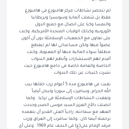
لم تنحصر نشاطات مركز هامبورغ في هامبورغ
فقط بل شملت ألمانيا وسويسرا وبريطانيا
والنمسا وكنا على اتصال مع جميع الدول
الأوروبية وكذلك الولايات المتحدة الأمريكية، وكنت
على تعاون مع الجمعيات الإسلاميّة دون أن أكون
عضواً فيها ولكن مساعداتي لها لم تنقطع
مطلقاً سواء المالية منها أو المعنوية، وكنت
أقدم لهم الاستشارات وأنظم لهم الندوات
الخاصة والعامة خاصة في جامع هامبورغ حيث
نشرت كتيبات عن تلك الندوات.
بقيت في هامبورغ مدة 5 أعوام زرت خلالها بيت
الله الحرام، وسافرت إلى سوريا ولبنان أيضاً
وتفقدت النشاطات الإسلاميّة في تركيا.. وكما
اتصلت بالأخ العزيز السيد موسى الصدر وجددت
العهد مع سماحته، راجياً العلي القدير أن يتغمده
برحمته أينما كان ـ وكما سافرت إلى العراق وزرت
مرقد الإمام علي(ع) في النجف عام 1969.. وعلى أي