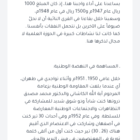
يساعدنا على أداء واجبنا هذا، إذ كان المبلغ 1000
ريال عام 1947م و1500 ريال في عام 1948م،
وسعينا خلال بقاءنا في القرى النائية أن لا نحلّ
ضيوفاً على الآخرين بل نتحمل النفقات بأنفسنا..
كما كانت لنا نشاطات كبيرة في الحوزة العلمية لا
مجال لذكرها هنا.
ـ المساهمة في النهضة الوطنية:
خلال عامي 1950 ـ 1951م وأثناء تواجدي في طهران،
أي عندما بلغت المقاومة الوطنية بزعامة
المرحوم آية الله الكاشاني والدكتور محمد مصدق
ذروتها كنت شاباً وذو شوق شديد للمشاركة في
التظاهرات والاجتماعات الوطنية المعارضة
للسلطة. وفي عام 1952م وفي أحداث 30 تير كنت
في أصفهان وشاركت في الاعتصام الذي أقيم
هناك (26 ـ 30) تير حيث كنت أول من ألقى كلمة
ثورية في المعتصمين في مبنى البريد والبرق،