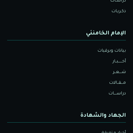
دراسـات
ذكـريـات
الإمام الخامنئي
بيانات وبرقيات
أخــــــبــار
شــــعــر
مـــقــالات
دراســــات
الجهاد والشهادة