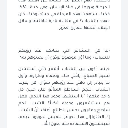
وخصّص لهم الكثير من كلماته عن أهمّية هذه
المرحلة ودورها في حياة الإنسان، وفي حياة الأمّة.
فكيف ساهمت هذه المرحلة في حياته، وكيف كان
عهده بالشباب؟ في مقابلة نادرة تناقلتها وسائل
الإعلام، ننقلها للقارئ العزيز.
•ما هي المشاعر التي تنتابكم عند رؤيتكم
للشباب؟ وما أوّل موضوع تودّون أن تحدثوهم به؟
حينما أكون بين الشباب أشعر كأنيّ أستنشق
نسيم الصباح، يلفّني نقاء وصفاء وطراوة. وأول
ما يتبادر إلى ذهني عند رؤيتهم سؤال: هل يعرف
الشباب النجم الساطع المتألّق على جبين كل
واحد منهم؟ أنا أستشعر وجود هذا النجم، فهل
هم يستشعرون وجوده أيضاً؟ الشباب نجم
ساطع ومقرون بحسن الطالع. أعتقد أنّ الشباب
إذا التفتوا إلى هذا الجوهر النفيس الموجود لديهم،
سيحسنون الاستفادة منه بعون الله.