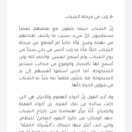
•لا زلت في مرحلة الشباب
إنّ الشباب حينما يلتقون مع بعضهم بعضاً
يستطيبون كلّ شيء بسبب ما يكتنف طباعهم
من بهجة ومرح. وأنا حالياً لم أنقطع عن مرحلة
الشباب كليّاً؛ فأنا ما زلت أحس في ذاتي شيئاً من
روح الشباب، ولم أسمح لنفسي -والحمد لله- ولن
أسمح لها بالانحدار والوقوع في مخالب مشاعر
الشيخوخة. أما الذين أسلموا أنفسهم إلى يد
الشيخوخة، فلا يلتذّون قطعاً بما يلتذّ به الشباب
في شؤون الحياة كلّها.
ولا أريد القول إنّ أجواء الهموم والأحزان هي التي
كانت سائدة في تلك الفترة، بل أجواء الغفلة
والضياع. كُنّا نركّز اهتمامنا على إخراج الشباب
-جهد الإمكان- من دائرة "النفوذ الثقافيّ" للنظام،
والتي كنت أعبّر عنها حينذاك بـ"الشِّباك الخفيّة".