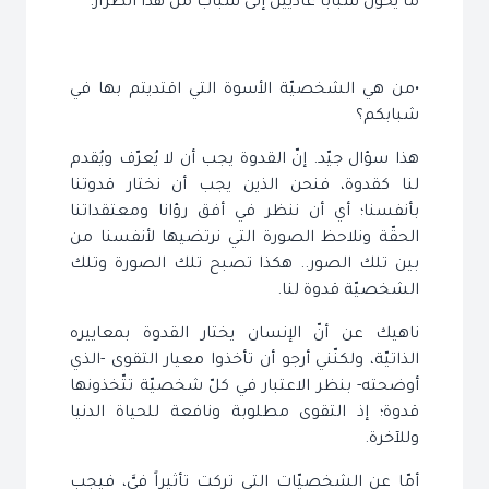
ما يحوّل شباباً عاديّين إلى شباب من هذا الطراز.
•من هي الشخصيّة الأسوة التي اقتديتم بها في
شبابكم؟
هذا سؤال جيّد. إنّ القدوة يجب أن لا يُعرّف ويُقدم
لنا كقدوة، فنحن الذين يجب أن نختار قدوتنا
بأنفسنا؛ أي أن ننظر في أفق رؤانا ومعتقداتنا
الحقّة ونلاحظ الصورة التي نرتضيها لأنفسنا من
بين تلك الصور.. هكذا تصبح تلك الصورة وتلك
الشخصيّة قدوة لنا.
ناهيك عن أنّ الإنسان يختار القدوة بمعاييره
الذاتيّة، ولكنّني أرجو أن تأخذوا معيار التقوى -الذي
أوضحته- بنظر الاعتبار في كلّ شخصيّة تتّخذونها
قدوة؛ إذ التقوى مطلوبة ونافعة للحياة الدنيا
وللآخرة.
أمّا عن الشخصيّات التي تركت تأثيراً فيَّ، فيجب