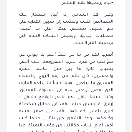
•حياة يرتضيها لهم الإسلام
وعلى هذا الأساس إذا أتيح استثمار تلك
الخصائص الثلاث وسدّدت إلى سبيل الهداية على
نحو سليم، تتمخض عنها –على ما أعتقد–
معطيات إيجابيّة، ويعيش الشباب الحياة التي
يرتضيها لهم الإسلام.
أضرب لكم في ما يلي مثلاً أختم به جوابي عن
سؤالكم؛ في فترة الحرب المفروضة، كنت ألتقي
بشباب كانوا ما بين سن الثامنة عشرة
والعشرين، كان لهم من رقّة الروح والصفاء
المعنويّ ما يبلغون بهما أحياناً ما يبلغه العارف
الذي يقضي أربعين سنة في السلوك المعنويّ.
وكنت حينما ألتقي بهم أشعر بتواضع حقيقيّ لا
إراديّ. فالإنسان حينما يقف في مقابل شخصيّة
كبرى يلمس كمالاتها، يقف على صغر نفسه
وضعفها. وهذا الشعور كان ينتابني حينما كنت
أقف أمام شباب مقاتلين من قوّات التعبئة. هذا