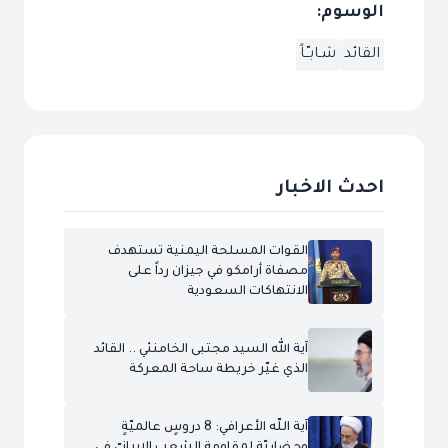
الوسوم:
القائد
شـابـّـاً
احدث الاخبار
القوات المسلحة اليمنية تستهدف
مصفاة أرامكو في جيزان رداً على
الانتهاكات السعودية
آية الله السيد مجتبى الخامنئي .. القائد
الذي غيّر خريطة ساحة المعركة
آية اللّه الأعرافي: 8 دروسٍ عالميّةٍ
وحضاريّةٍ لمقاومة الشعب الإيرانيّ في