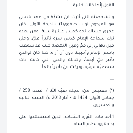
القول إنّها كانت كثيرة.
والشخصيّة التي أثرت فيّ بشدّة في عهد شبابي
هو المرحوم نواب صفوي(1) بالدرجة الأولى. كان
عمري حينذاك نحو خمس عشرة سنة. ومن بعده
ترك سماحة الإمام قدس سره تأثيراً عليَّ. وحتى
قبل ذهابي إلى قمّ وقبل النهضة كنت قد سمعت
باسم الإمام وأحببته دون أن أراه. كما كان لوالدي
تأثير فيَّ أيضاً، وكذلك والدتي التي كانت ذات
شخصيّة مؤثّرة، وتركت فيَّ تأثيراً بالغاً.
ـــــــ
(*) مقتبس من: مجلة بقيّة الله / العدد: 258 /
جمادى الأولى 1434 هـ - آذار 2013 م/ السنة الثانية
والعشرون.
1.أحد قادة الثورة الشباب، الذين استشهدوا على
يد جلاوزة نظام الشاه.