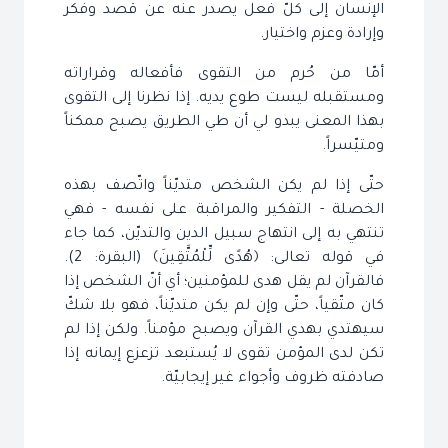
الإنسان إلى كلّ فعل يصدر عنه عن قصد وفكر
وإرادة وعزم واختيار.
أمّا من حُرم من التقوى فأفعاله وقراراته
ومستقبله ليست طوع يديه. إذا نظرنا إلى التقوى
بهذا المعنى يبدو لي أن طي الطريق يصبح ممكناً
ومتيّسراً.
حتّى إذا لم يكن الشخص متديّناً واتّصف بهذه
الخصلة - التفكير والمراقبة على نفسه - فهي
تنتهي به إلى انتهاج سبيل الدين والتديّن، كما جاء
في قوله تعالى: ﴿هُدًى لِّلْمُتَّقِينَ﴾ (البقرة: 2).
فالقرآن لم يقل هدى للمؤمنين؛ أي أنّ الشخص إذا
كان متّقياً، حتّى وإن لم يكن متديّناً، فهو بلا شكّ
سيهتدي بهدي القرآن ويصبح مؤمناً. ولكن إذا لم
تكن لدى المؤمن تقوى لا يُستبعد تزعزع إيمانه إذا
صادفته ظروف وأجواء غير إيجابيّة.