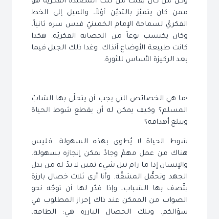
وكلّ من كان يفلت من تلك المصيدة الفكريّة هو
ممن كان يتميّز بالتديّن أوّلاً، والميل إلى الخط
الفكريّ لسماحة الإمام الخمينيّ قدس سره ثانياً،
وكان يكتسب نوعاً من الحصانة الفكريّة. هكذا
كانت طبيعة الأوضاع آنذاك. وغدا ذلك الجيل فيما
بعد الركيزة الأساس للثورة.
•ما هي الخصائص التي يجب أن يتحلّى بها الشابّ
المسلم؟ وكيف يمكن له أن يقطع شوط الحياة
ويبلغ أهدافه؟
شوط الحياة لا يُطوى بهذه السهولة. فليس
هناك من عمل مهمّ وجادّ يمكن إنجازه بسهولة.
والإنسان إذا ما رام نيل شيء ثمين لا بدّ له من بذل
الجهد وتحمُّل المشقّة. وأنا أرى ثلاث خصال بارزة
يتّصف بها الشباب، وإذا قدّر لها أن توجّه نحو
الصواب من الممكن عند ذاك إحراز المطلوب في
سؤالكم. وتلك الخصال البارزة هي: الطاقة،