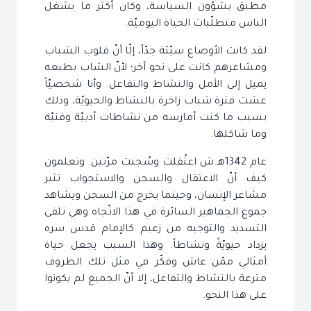
مطبق بشؤون السياسة، وكان أكثر ما يشغل
الناس متطلّبات الحياة اليوميّة.
لقد كانت الأوضاع سيّئة جدّاً، إلّا أنّ قلوب الشباب
ومشاعرهم كانت على نحو آخر؛ لأنّ الشاب بطبعه
يميل إلى الأمل والنشاط والتفاعل. وأنا شخصيّاً
عشت فترة شباب زاخرة بالنشاط والحيويّة، وذلك
بسبب ما كنت أمارسه من نشاطات أدبيّة وفنيّة
وما شاكلها.
عام 1342هـ.ش اعتُقلت وسُجنت مرّتين. وتعلمون
كيف أنّ الاعتقال والسجن والاستجواب تثير
مشاعر الإنسان، وحينما يخرج من السجن ويشاهد
جموع الجماهير السائرة في هذا الاتّجاه وهي تلقى
التسديد والتوجيه من زعيم كالإمام قدس سره
يزداد حيويّةً ونشاطاً. وهذا السبب يجعل حياة
أمثالي ممّن عاش وفكّر في مثل تلك الظروف
مترعة بالنشاط والتفاعل، إلا أنّ الجميع لم يكونوا
على هذا النحو.