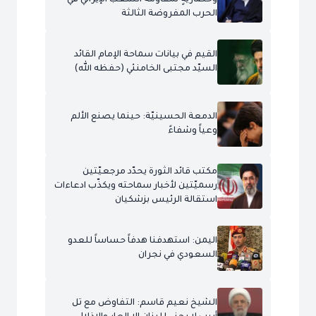
الحرب المفروضة الثالثة
القيم في بيانات سماحة الإمام القائد
السيّد مجتبى الخامنئي (حفظه الله)
الدمعة الحسينيّة: حينما يصنع الألم
وعياً وشفاءً
مكتب قائد الثورة يحدّد مرجعيّتين
رسميّتين لأخبار سماحته ويكذّب ادعاءات
استقالة الرئيس بزشكيان
اليمن: استهدفنا هدفاً حساساً للعدو
السعودي في نجران
الشيخ نعيم قاسم: التفاوض مع تل