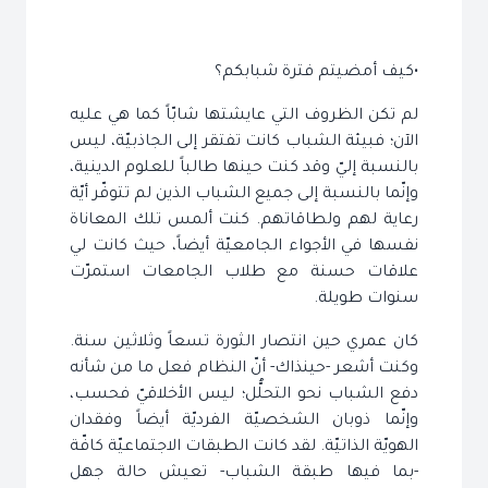
•كيف أمضيتم فترة شبابكم؟
لم تكن الظروف التي عايشتها شابّاً كما هي عليه
الآن؛ فبيئة الشباب كانت تفتقر إلى الجاذبيّة، ليس
بالنسبة إليّ وقد كنت حينها طالباً للعلوم الدينية،
وإنّما بالنسبة إلى جميع الشباب الذين لم تتوفّر أيّة
رعاية لهم ولطاقاتهم. كنت ألمس تلك المعاناة
نفسها في الأجواء الجامعيّة أيضاً، حيث كانت لي
علاقات حسنة مع طلاب الجامعات استمرّت
سنوات طويلة.
كان عمري حين انتصار الثورة تسعاً وثلاثين سنة.
وكنت أشعر -حينذاك- أنّ النظام فعل ما من شأنه
دفع الشباب نحو التحلُّل؛ ليس الأخلاقيّ فحسب،
وإنّما ذوبان الشخصيّة الفرديّة أيضاً وفقدان
الهويّة الذاتيّة. لقد كانت الطبقات الاجتماعيّة كافّة
-بما فيها طبقة الشباب- تعيش حالة جهل