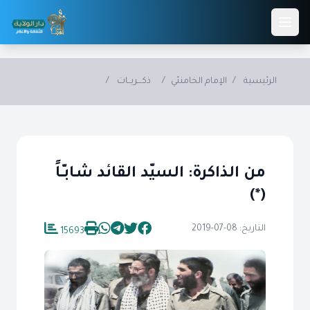
Skip to main conten
الرئيسية
/
الإمام الخامنئي
/
ذكـــريــات
/
من الذاكرة: السيّد القائد شـابـّـاً
(*)
التاريخ: 08-07-2019
15693