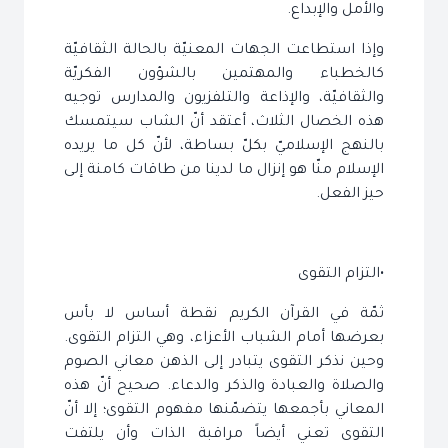
والأمل والإبداع.
وإذا استطاعت الجهات المعنيّة بالحالة الثقافيّة
كالخطباء والمهتمين بالشؤون الفكريّة
والثقافيّة، والإذاعة والتلفزيون والمدارس توجيه
هذه الخصال الثلاث، أعتقد أنّ الشاب سيتمسك
بالنهج الإسلاميّ بكلّ بساطة، لأنّ كل ما يريده
الإسلام منّا هو إنزال ما لدينا من طاقات كامنة إلى
حيز الفعل.
•التزام التقوى
ثمّة في القرآن الكريم نقطة أساس لا بأس
بعرضها أمام الشباب الأعزاء، وهي التزام التقوى.
وحين نذكر التقوى يتبادر إلى الذهن معاني الصوم
والصلاة والعبادة والذكر والدعاء. صحيح أنّ هذه
المعاني بأجمعها يتضمّنها مفهوم التقوى؛ إلا أنّ
التقوى تعني أيضاً مراقبة الذات وأن يلتفت