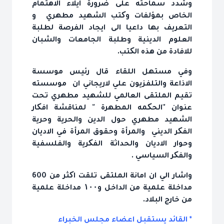
وشدد سماحته على ضرورة ايلاء الاهتمام
الخاص بمؤلفات وکتب الشهيد مطهري و
التعريف بها داعيا الى ايجاد الفرصة لطلبة
العلوم الدينية وطلبة الجامعات والشبان
للافادة من هذه الکتب.
وفي مستهل اللقاء قال رئيس موسسة
الاذاعة والتلفزيون علي لاريجاني ان موسسته
تقيم الملتقى العالمي للشهيد مطهري تحت
عنوان "الحکمه المطهرة " لمناقشة افکار
الشهيد مطهري حول الدين والحرية وحرية
الفکر الديني والمرأة وحقوق المرأة في الاديان
وحوار الاديان والحداثة الفکرية والفلسفية
والفکر السياسي .
واشار الي ان امانة الملتقى تلقت اکثر من 600
مداخلة علمية من الداخل و۱۰۰ مداخلة علمية
من خارج البلاد.
* القائد يستقبل اعضاء مجلس الخبراء