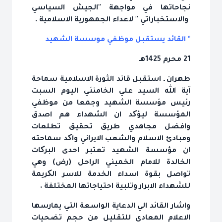
نجاحاتها في مواجهة "الجيش السياسي
والاستخباراتي " لاعداء الجمهورية الاسلامية .
* القائد يستقبل موظفي موسسة الشهيد
21 محرم 1425هـ
طهران ـ استقبل قائد الثورة الاسلامية سماحة
آية الله السيد علي الخامنئي اليوم السبت
رئيس مؤسسة الشهيد وجمعا من موظفي
المؤسسة ليؤکد ان الشهداء هم اصدق
وافضل مجاهدي طريق تحقيق تطلعات
ومبادئ الاسلام والشعب الايراني واکد سماحته
ان مؤسسة الشهيد تعتبر احدى البرکات
الخالدة للامام الخميني الراحل (رض) وهي
تواصل بقوة اسداء الخدمة للاسر الکريمة
للشهداء الابرار وتلبية احتياجاتها المختلفة .
واشار القائد الي الدعاية الواسعة التي يمارسها
الاعلام المعادي للتقليل من حجم تضحيات