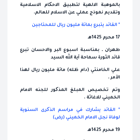
بالموهبة الالهية لتطبيق الاحکام الاسلامية
وتقديم نموذج عملي عن الاسلام للعالم.
* القائد يتبرع بمائة مليون ريال للمحتاجين
17 محرم 1425هـ
طهران ـ بمناسبة اسبوع البر والاحسان تبرع
قائد الثورة سماحة آية الله السيد
علي الخامنئي (دام ظله) مائة مليون ريال لهذا
الأمر .
وتم تخصيص المبلغ المذکور للجنه الامام
الخميني للاغاثة .
* القائد يشارك في مراسم الذکرى السنوية
لوفاة نجل الامام الخميني (رض)
19 محرم 1425هـ