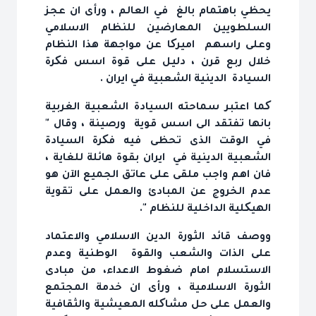
يحظي باهتمام بالغ في العالم ، ورأى ان عجز
السلطويين المعارضين للنظام الاسلامي
وعلى راسهم اميرکا عن مواجهة هذا النظام
خلال ربع قرن ، دليل على قوة اسس فکرة
السيادة الدينية الشعبية في ايران .
کما اعتبر سماحته السيادة الشعبية الغربية
بانها تفتقد الى اسس قوية ورصينة ، وقال "
في الوقت الذى تحظى فيه فکرة السيادة
الشعبية الدينية في ايران بقوة هائلة للغاية ،
فان اهم واجب ملقى على عاتق الجميع الآن هو
عدم الخروج عن المبادئ والعمل على تقوية
الهيکلية الداخلية للنظام ".
ووصف قائد الثورة الدين الاسلامي والاعتماد
على الذات والشعب والقوة الوطنية وعدم
الاستسلام امام ضغوط الاعداء، من مبادى
الثورة الاسلامية ، ورأى ان خدمة المجتمع
والعمل على حل مشاکله المعيشية والثقافية