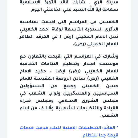
مدينة الري ـ شارك قائد الثورة الاسلامية
سماحة آية الله السيد علي الخامنئي اليوم
الخميس في المراسم التي اقيمت بمناسبة
الذکرى السنوية التاسعة لوفاة احمد الخميني
نجل الامام الخميني (رض ) في المرقد الطاهر
للامام الخميني (رض).
وشارك في المراسم التي اقيمت بالتعاون مع
موسسه اصدار وتنظيم النتاجات الثقافيه
للامام الخميني (رض) ايضا ، حفيد الامام
الخميني (رض) سادن الروضة المقدسة للامام
حسن الخميني وجمع من المسؤولين
السياسيين والعسکريين ونواب الشعب في
مجلس الشورى الاسلامي ومجلس خبراء
القيادة والتنظيمات الشعبية وآلالاف من ابناء
الشعب .
* القائد: التنظيمات الامنية للبلاد قدمت خدمات
قيمة جدا للنظام