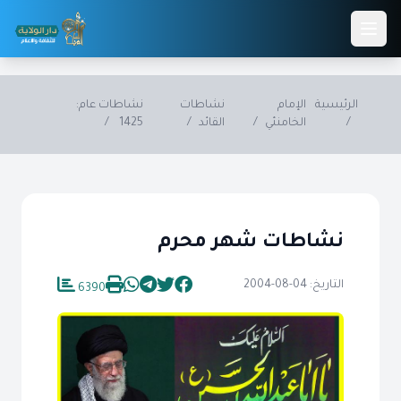
Skip to main conten
الرئيسية
الإمام
نشاطات
نشاطات عام:
/
الخامنئي
/
القائد
/
1425
/
نشاطات شهر محرم
التاريخ: 04-08-2004
6390