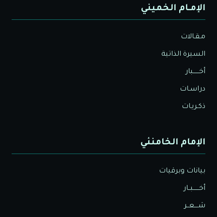
الإمـام الخميني
مـقـالات
السيرة الذاتية
أخــــــبار
دراسـات
ذكـريـات
الإمام الخامنئي
بيانات وبرقيات
أخــــــبــار
شــــعــر