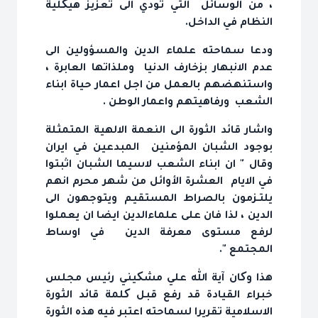
، من الوسائل التي تودي الى تعزيز هيکلية
النظام في الداخل.
ودعا سماحته علماء الدين والمسؤولين الى
عدم الانبهار بزخارف الدنيا وملذاتها العابرة ،
واستنهضهم بالعمل من اجل اعمار حياة ابناء
الشعب ورفاهيتهم واعمار الوطن .
واشار قائد الثورة الى النعمة الالهية المتمثلة
بوجود الشبان المؤمنين المبدعين في ايران
وقال " ان ابناء الشعب لاسيما الشبان اثبتوا
في الايام العشرة الأوائل من شهر محرم انهم
يلتـزمون بالصراط المستقيم ويتوجهون الى
الدين ، لذا فان على علماءالدين ايضا ان يعملوا
لرفع مستوى معرفة الدين في اوساط
المجتمع ".
هذا وکان آية الله علي مشکيني رئيس مجلس
خبراء القيادة قد رفع قبل کلمة قائد الثورة
الاسلامية تقريرا لسماحته اعتبر فيه هذه الثورة