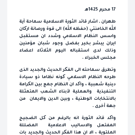
17 محرم 1425هـ
طهران ـ اشار قائد الثورة الاسلامية سماحة آية
الله الخامنئي (حفظه الله) الى قوة ورصانة ارکان
واسس النظام الاسلامي وشدد ان مستقبل
ايران يبشر بخير بفضل وجود شبان مؤمنين
وذلك لدى استقباله اليوم الثلاثاء اعضاء
مجلس الخبراء .
وتطرق سماحته الى الفکر الحديث والجديد الذى
طرحه النظام الاسلامي کونه نظاما ذو سيادة
دينية شعبية ، واکد ان النظام جمع بين الکرامة
التنفيذية والعملية لأبناء الشعب المتمثلة
بالانتخابات الوطنية ، وبين الدين والايمان من
جهة أخرى .
واکد قائد الثورة انه بالرغم من کل الضجيج
المفتعل والاساليب الاعلامية المضللة
الملتوية ، الا ان هذا الفکر الحديث والجديد بات