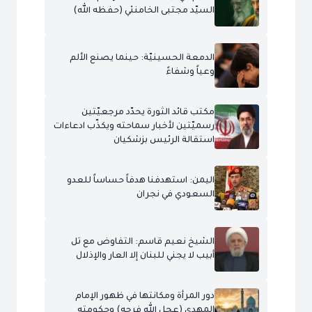
السيّد مجتبى الخامنئي (حفظه الله)
الدمعة الحسينيّة: حينما يصنع الألم
وعياً وشفاءً
مكتب قائد الثورة يحدّد مرجعيّتين
رسميّتين لأخبار سماحته ويكذّب ادعاءات
استقالة الرئيس بزشكيان
اليمن: استهدفنا هدفاً حساساً للعدو
السعودي في نجران
الشيخ نعيم قاسم: التفاوض مع تل
أبيب لا يجني للبنان إلا العار والإذلال
دور المرأة ومكانتها في ظهور الإمام
المهدي (عجل الله فرجه) وحكومته