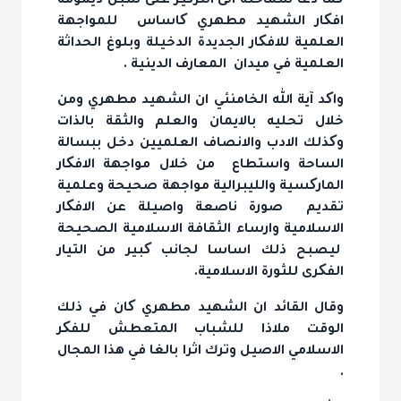
کما دعا سماحته الى الترکيز على سبل ديمومة
افکار الشهيد مطهري کاساس للمواجهة
العلمية للافکار الجديدة الدخيلة وبلوغ الحداثة
العلمية في ميدان المعارف الدينية .
واکد آية الله الخامنئي ان الشهيد مطهري ومن
خلال تحليه بالايمان والعلم والثقة بالذات
وکذلك الادب والانصاف العلميين دخل ببسالة
الساحة واستطاع من خلال مواجهة الافکار
المارکسية والليبرالية مواجهة صحيحة وعلمية
تقديم صورة ناصعة واصيلة عن الافکار
الاسلامية وارساء الثقافة الاسلامية الصحيحة
ليصبح ذلك اساسا لجانب کبير من التيار
الفکرى للثورة الاسلامية.
وقال القائد ان الشهيد مطهري کان في ذلك
الوقت ملاذا للشباب المتعطش للفکر
الاسلامي الاصيل وترك اثرا بالغا في هذا المجال
.