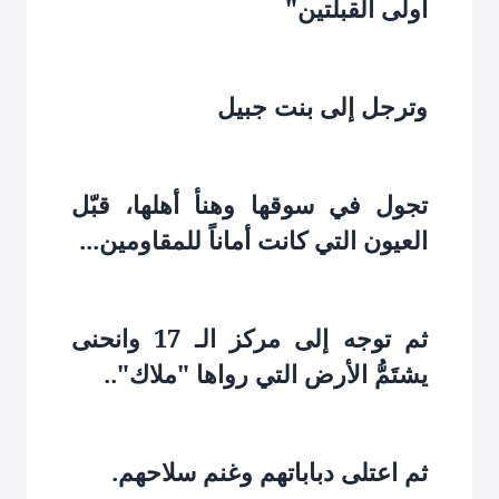
أولى القبلتين"‏
وترجل إلى بنت جبيل‏
تجول في سوقها وهنأ أهلها، قبّل
العيون التي كانت أماناً للمقاومين...‏
ثم توجه إلى مركز الـ 17 وانحنى
يشتَمُّ الأرض التي رواها "ملاك"..‏
ثم اعتلى دباباتهم وغنم سلاحهم.‏