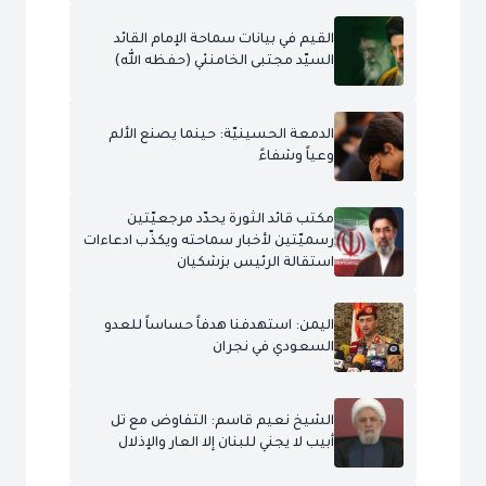
القيم في بيانات سماحة الإمام القائد
السيّد مجتبى الخامنئي (حفظه الله)
الدمعة الحسينيّة: حينما يصنع الألم
وعياً وشفاءً
مكتب قائد الثورة يحدّد مرجعيّتين
رسميّتين لأخبار سماحته ويكذّب ادعاءات
استقالة الرئيس بزشكيان
اليمن: استهدفنا هدفاً حساساً للعدو
السعودي في نجران
الشيخ نعيم قاسم: التفاوض مع تل
أبيب لا يجني للبنان إلا العار والإذلال