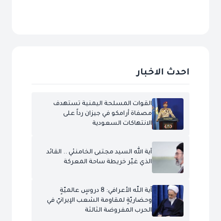
احدث الاخبار
القوات المسلحة اليمنية تستهدف
مصفاة أرامكو في جيزان رداً على
الانتهاكات السعودية
آية الله السيد مجتبى الخامنئي .. القائد
الذي غيّر خريطة ساحة المعركة
آية اللّه الأعرافي: 8 دروسٍ عالميّةٍ
وحضاريّةٍ لمقاومة الشعب الإيرانيّ في
الحرب المفروضة الثالثة