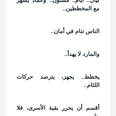
مع المخططين..‏
الناس تنام في أمان..‏
والمارد لا يهدأ..‏
يخطط.. يجهز، يترصد حركات
اللئام..‏
أقسم أن يحرر بقية الأسرى، فلا
ينام.‏