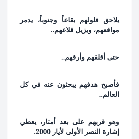
يلاحق فلولهم بقاعاً وجنوباً، يدمر
مواقعهم، ويزيل قلاعهم..‏
حتى أقلقهم وأرقهم..‏
فأصبح هدفهم يبحثون عنه في كل
العالم..‏
وهو قربهم على بعد أمتار، يعطي
إشارة النصر الأولى لأيار 2000.‏