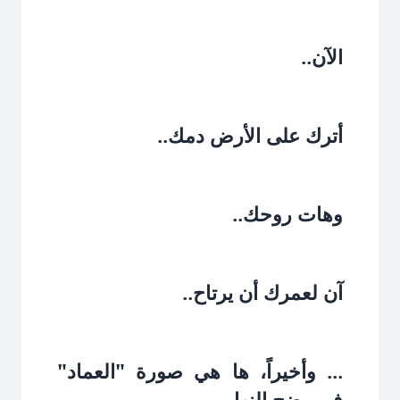
الآن..‏
أترك على الأرض دمك..‏
وهات روحك..‏
آن لعمرك أن يرتاح..‏
... وأخيراً، ها هي صورة "العماد"
في وضح النهار‏