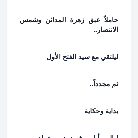
حاملاً عبق زهرة المدائن وشمس
الانتصار..‏
ليلتقي مع سيد الفتح الأول‏
ثم مجدداً..‏
بداية وحكاية‏
ليال.. أيام.. فسنون.. وعماد يسهر