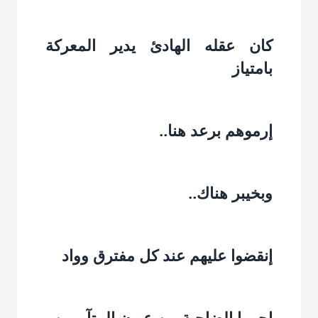
كان عقله الهادئ يدير المعركة
بامتياز‏
إرموهم برعد هنا..‏
وبخيبر هناك..‏
إنقضوا عليهم عند كل مفترق وواد‏
إحموا الضاحية من عيون المتآمرين‏