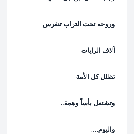
وروحه تحت التراب تنغرس‏
آلاف الرايات‏
تظلل كل الأمة‏
وتشتعل بأساً وهمة..‏
واليوم....‏