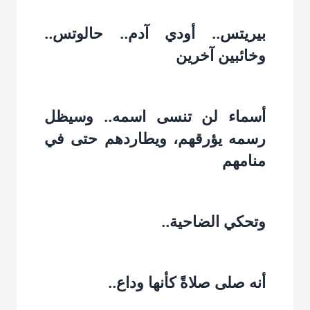
بيريتس.. أودي آدم.. حالوتس..
وخائبين آخرين‏
أسماء لن تنسى اسمه.. وسيظل
رسمه يؤرقهم، ويطاردهم حتى في
منامهم‏
وتحكي الضاحية..‏
أنه صلى صلاةً كأنها وداع..‏