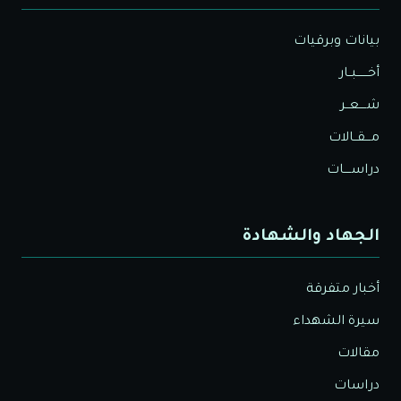
بيانات وبرقيات
أخــــــبــار
شــــعــر
مـــقــالات
دراســــات
الجهاد والشهادة
أخبار متفرقة
سيرة الشهداء
مقالات
دراسات