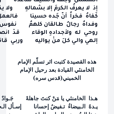
الـشمسُ وجُهه والسيفُ ساعدهُ والـك
إذ لا يـعرفُ الـكرمَ إلا بشمالهِ ولا يـن
كَـفاهُ فـخراً أنّ جَـده حسينا فـالعمل 
وفـداهُ رجـالُ طـالقان كلهمُ نـفوس بـك
روحـي لـه ولأجـدادهِ الوقاء قـدْ انص
إلـهي والـي كـلَ مـنْ يـواليه وربـي قـاتل ك
هذه القصيدة كتبت اثر تسلّم الإمام
الخامنئي القيادة بعد رحيل الإمام
الخميني(قدس سره)
هـذا الخامنئي يا مَنْ كنتَ جاهلهْ جَـوادٌ ابـ
يـدهُ الـبيضاءُ تـفيضُ إحسانا إسـأل الـجودَ