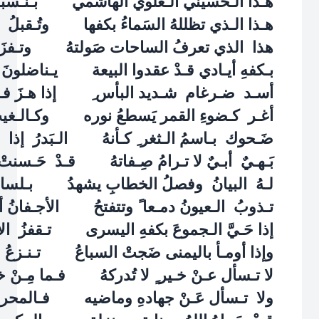
هـذا الـحُسيني الـعلوي الهاشمي بـنـسبهِ مَ
هـذا الـذي تظللهُ السَماءُ بكفها وتُـقبلُ ال
هذا الذي تعرفُ الساحات صَولتهُ وتـفزَعُ ا
بـكفهِ أيـادي قـدْ عقدوا البيعة يـناضلونَ كـ
أسـد ضـرغام شـديد البأس ِ إذا هـزَ فـي ا
أغـر كـضوءِ القمر يَسطعُ نوره وكـالـغيثِ إ
ضَـحوك بـاسمُ الـثغر ِ كـأنهُ الـبَدرُ إذا إك
بَـهـيٌ أبـيٌ لا تـرامُ صِـفاتهُ قـدْ حَـسنتْ 
لـهُ البيانُ وفصلُ الخطابِ يشهدُ بـلسانهِ
تـذوبُ الـعيونُ دمـعا ً وتتفتحُ الأجـفانُ أيـ
إذا حَـيَّ الـجموعَ بكفهِ اليسرى تـقفزُ الأطـ
وإذا أومـأ باليمنى ضَجتْ السباعُ تـنـزعُ الأرو
لا تـسأل عـنْ خـير ٍ لا تُدركهُ فـما مِـنْ خـير
ولا تـسأل عَـنْ جهادهِ وماضيه فـالمحراب 