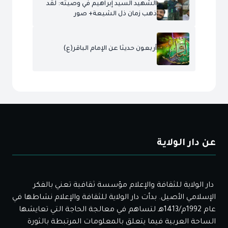
الشهيد السيد إبراهيم في وصيته: لقد
ذهب زمان ذل الشيعة+ صور
أربعون حديثا عن الإمام الباقر(ع)
عن دار الولاية
دار الولاية للثقافة والإعلام مؤسسة ثقافية تعني بالفكر
الإسلامي الأصيل. بدأت دار الولاية للثقافة والإعلام نشاطها في
عام 1992م/1413هـ لتساهم في معالجة الحاجة التي تعايشها
الساحة العربية فيما يتعلق بالمعلومات المرتبطة بالثورة