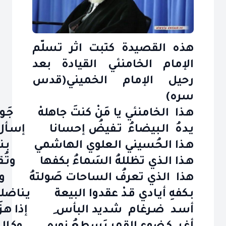
هذه القصيدة كتبت اثر تسلّم
الإمام الخامنئي القيادة بعد
رحيل الإمام الخميني(قدس
سره)
هـذا الخامنئي يا مَنْ كنتَ جاهلهْ جَـوادٌ 
يـدهُ الـبيضاءُ تـفيضُ إحسانا إسـأل الـ
هـذا الـحُسيني الـعلوي الهاشمي بـنـسبهِ
هـذا الـذي تظللهُ السَماءُ بكفها وتُـقبلُ
هذا الذي تعرفُ الساحات صَولتهُ وتـفزَع
بـكفهِ أيـادي قـدْ عقدوا البيعة يـناضلونَ
أسـد ضـرغام شـديد البأس ِ إذا هـزَ فـي