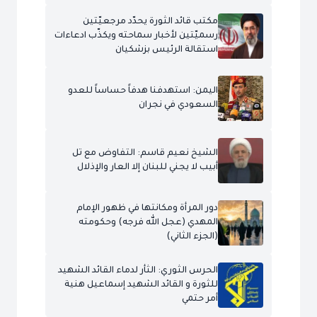
مكتب قائد الثورة يحدّد مرجعيّتين
رسميّتين لأخبار سماحته ويكذّب ادعاءات
استقالة الرئيس بزشكيان
اليمن: استهدفنا هدفاً حساساً للعدو
السعودي في نجران
الشيخ نعيم قاسم: التفاوض مع تل
أبيب لا يجني للبنان إلا العار والإذلال
دور المرأة ومكانتها في ظهور الإمام
المهدي (عجل الله فرجه) وحكومته
(الجزء الثاني)
الحرس الثوري: الثأر لدماء القائد الشهيد
للثورة و القائد الشهيد إسماعيل هنية
أمر حتمي