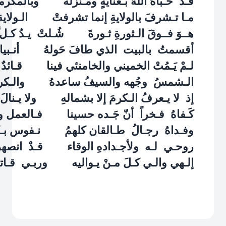
قـدْ حَـباهُ اللهُ بـعنايةٍ ومـنزلة وبالمكرم
مـا تـشرفَ بالولايةِ إنما تشرفتْ الـولاية ُ 
هــوَ فــوقَ الـثورةِ ثـورةَ شُـلتْ يـدُ كـل َّ 
أقسمتُ بالبيت الذي طافَ حَولهُ أنـبياءُ الل
لـمْ يَـمُتْ الخميني والخامنئي فينا قـائدٌ لا 
الـشمسُ وجُهه والسيفُ ساعدهُ والـكرمُ 
إذ لا يـعرفُ الـكرمَ إلا بشمالهِ ولا يـنالَ 
كَـفاهُ فـخراً أنّ جَـده حسينا فـالعمل وا
وفـداهُ رجـالُ طـالقان كلهمُ نـفوس بـكفه
روحـي لـه ولأجـدادهِ الوقاء قـدْ انصهر
إلـهي والـي كـلَ مـنْ يـواليه وربـي قـاتل كـ