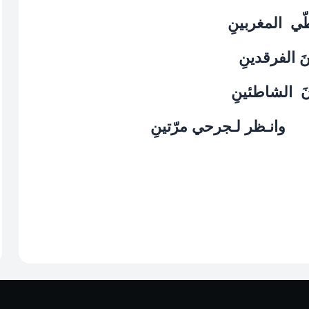
طّي
المغربينِ
بنَ الفرقدينِ
َ
الشاطئينِ
وانـظر لـجرحي مرّتينِ