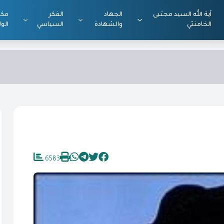
آية الله السيد مجتبى
الجهاد
الفكر
مكت
الخامنئي
والشهادة
السياسي
الول
6583