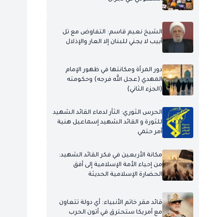
الشيخ نعيم قاسم: التفاوض مع تل
أبيب لا يجني للبنان إلا العار والإذلال
دور المرأة ومكانتها في ظهور الإمام
المهدي (عجل الله فرجه) وحكومته
(الجزء الثاني)
الحرس الثوري: الثأر لدماء القائد الشهيد
للثورة و القائد الشهيد إسماعيل هنية
أمر حتمي
مكانة الأربعين في فكر القائد الشهيد:
من إحياء الأمة الإسلامية إلى أفق
الحضارة الإسلامية الحديثة
قائد مقر خاتم الأنبياء: أي دولة تتعاون
مع أمريكا ستحترق في أتون الحرب