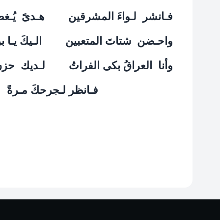
فـانشر
لـواءَ المشرقين
هـدىً
يُـغ
واحـضن
شتاتَ المتعبين
الـيكَ يـا 
وأنا
العراقُ بكى الفراتُ
لـديك
حزن
فـانظر لـجرحكَ مـرةً