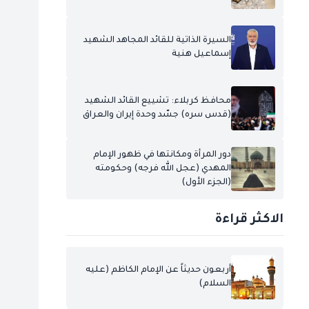
السيرة الذاتية للقائد المجاهد الشهيد
إسماعيل هنية
محافظ كربلاء: تشييع القائد الشهيد
(قدس سره) جسّد وحدة إيران والعراق
دور المرأة ومكانتها في ظهور الإمام
المهدي (عجل الله فرجه) وحكومته
(الجزء الأول)
الاكثر قراءة
أربعون حديثاً عن الإمام الكاظم (عليه
السلام)