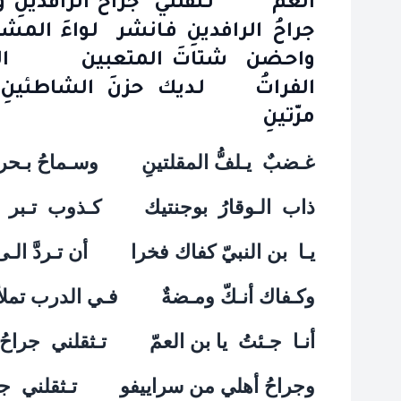
العمّ تـثقلني جراحُ الرافدينِ
جراحُ الرافدينِ فـانشر لـواءَ 
واحـضن شتاتَ المتعبين الـيكَ يـ
الفراتُ لـديك حزنَ الشاطئينِ فـ
مرّتينِ
غـضبٌ
يـلفُّ المقلتينِ
وسـماحُ بـحر
ذاب
الـوقارُ
بوجنتيك
كـذوب
تـبر
يـا
بن النبيّ كفاك فخرا
أن تـردَّ ال
وكـفاك أنـكّ ومـضةٌ
فـي الدرب تملأ 
أنـا
جـئتُ
يا بن العمّ
تـثقلني
جراحُ 
وجراحُ أهلي من سراييفو
تـثقلني
جر