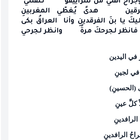
 وجراحُ أهلي من سراييفو تـثقلني
المشرقين هـدىً يُـغطّي المغربينِ
ا بنَ الفرقدينِ وأنا العراقُ بكى
انظر لـجرحكَ مـرةً وانـظر لـجرحي
 في اليدين
في لجينِ
ـى (الحسينِ)
كلَّ عينِ
الرافدينِ
احُ الرافدينِ