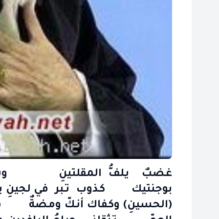
غـضبٌ يـلفُّ المقلتينِ وسـما
بوجنتيك كـذوب تـبر في لجينِ يـا 
(الحسينِ) وكـفاك أنـكّ ومـضةٌ فـي ا