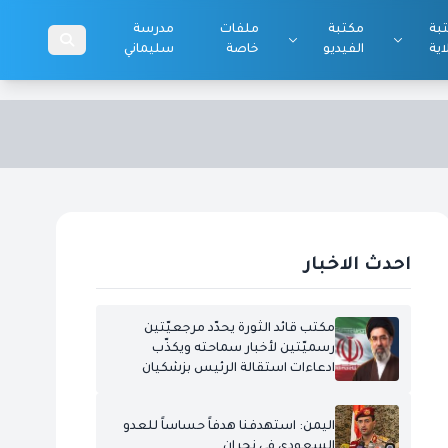
بة
مكتبة
ملفات
مدرسة
اية
الفيديو
خاصة
سليماني
احدث الاخبار
مكتب قائد الثورة يحدّد مرجعيّتين
رسميّتين لأخبار سماحته ويكذّب
ادعاءات استقالة الرئيس بزشكيان
اليمن: استهدفنا هدفاً حساساً للعدو
السعودي في نجران