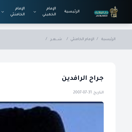
Skip to main conten
الإمام
الإمام
الرئيسية
الخميني
الخامنئي
الرئيسية
/
الإمام الخامنئي
/
شــــعــر
/
جـراح الرافديـن
التاريخ: 31-07-2007