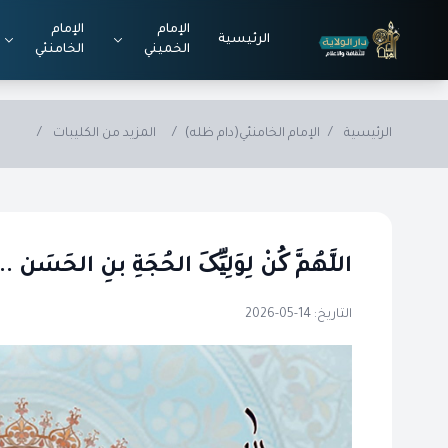
Skip to main conten
الإمام
الإمام
الرئيسية
الخميني
الخامنئي
الرئيسية
/
الإمام الخامنئي(دام ظله)
/
المزيد من الكليبات
/
اللَّهُمَّ کُنْ لِوَلِیِّکَ الحُجَةِ بنِ الحَسَن ..
التاريخ: 14-05-2026