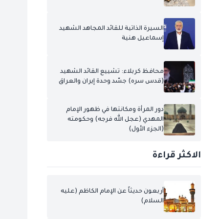
السيرة الذاتية للقائد المجاهد الشهيد
إسماعيل هنية
محافظ كربلاء: تشييع القائد الشهيد
(قدس سره) جسّد وحدة إيران والعراق
دور المرأة ومكانتها في ظهور الإمام
المهدي (عجل الله فرجه) وحكومته
(الجزء الأول)
الاكثر قراءة
أربعون حديثاً عن الإمام الكاظم (عليه
السلام)