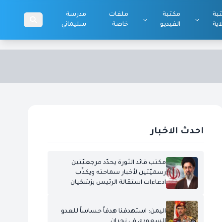
بة
مكتبة
ملفات
مدرسة
اية
الفيديو
خاصة
سليماني
احدث الاخبار
مكتب قائد الثورة يحدّد مرجعيّتين
رسميّتين لأخبار سماحته ويكذّب
ادعاءات استقالة الرئيس بزشكيان
اليمن: استهدفنا هدفاً حساساً للعدو
السعودي في نجران