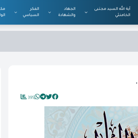
آية الله السيد مجتبى
الجهاد
الفكر
مكت
الخامنئي
والشهادة
السياسي
الول
.
395