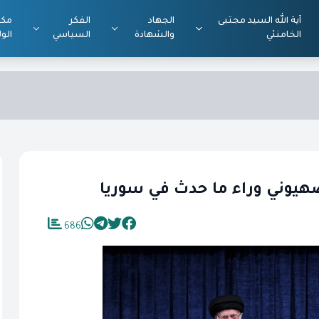
آية الله السيد مجتبى
الجهاد
الفكر
مكت
الخامنئي
والشهادة
السياسي
الول
صهيوني وراء ما حدث في سوريا
686