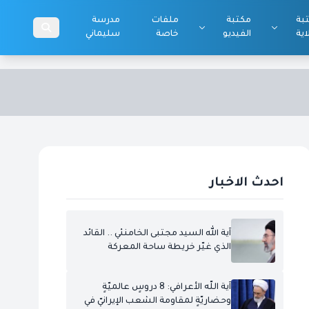
بة
مكتبة
ملفات
مدرسة
اية
الفيديو
خاصة
سليماني
احدث الاخبار
آية الله السيد مجتبى الخامنئي .. القائد
الذي غيّر خريطة ساحة المعركة
آية اللّه الأعرافي: 8 دروسٍ عالميّةٍ
وحضاريّةٍ لمقاومة الشعب الإيرانيّ في