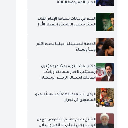
الحرب المفروضة الثالثة
القيم في بيانات سماحة الإمام القائد
السيّد مجتبى الخامنئي (حفظه الله)
الدمعة الحسينيّة: حينما يصنع الألم
وعياً وشفاءً
مكتب قائد الثورة يحدّد مرجعيّتين
رسميّتين لأخبار سماحته ويكذّب
ادعاءات استقالة الرئيس بزشكيان
اليمن: استهدفنا هدفاً حساساً للعدو
السعودي في نجران
الشيخ نعيم قاسم: التفاوض مع تل
أبيب لا يجني للبنان إلا العار والإذلال