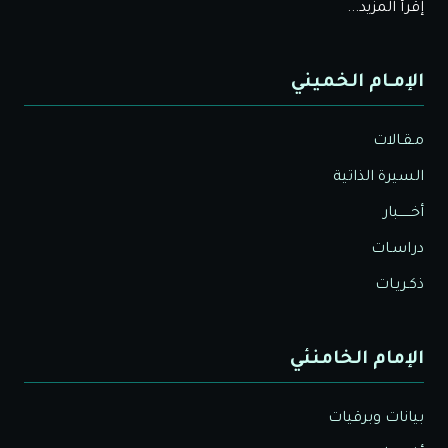
إقرأ المزيد...
الإمـام الخميني
مـقـالات
السيرة الذاتية
أخــــــبار
دراسـات
ذكـريـات
الإمام الخامنئي
بيانات وبرقيات