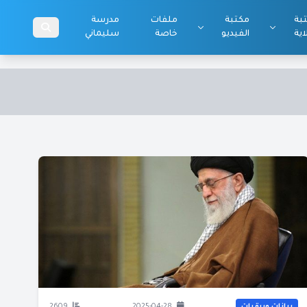
بة
مكتبة
ملفات
مدرسة
اية
الفيديو
خاصة
سليماني