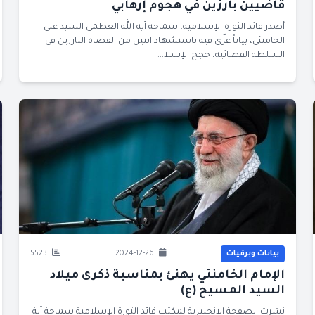
قاضيين بارزين في هجوم إرهابي
أصدر قائد الثورة الإسلامية، سماحة آية الله العظمى السيد علي
الخامنئي، بياناً عزّى فيه باستشهاد اثنين من القضاة البارزين في
السلطة القضائية، حجج الإسلا...
بيانات وبرقيات
2024-12-26
5523
الإمام الخامنئي يهنئ بمناسبة ذكرى ميلاد
السيد المسيح (ع)
نشرت الصفحة الانجليزية لمكتب قائد الثورة الإسلامية سماحة آية