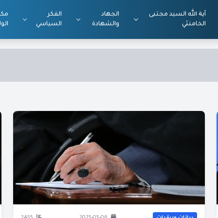
آية الله السيد مجتبى
الجهاد
الفكر
مكت
الخامنئي
والشهادة
السياسي
الول