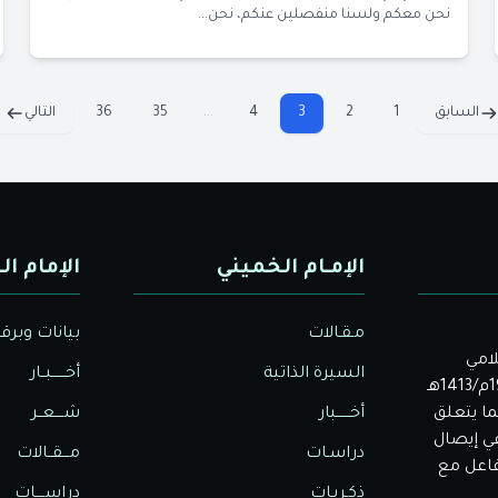
نحن معكم ولسنا منفصلين عنكم، نحن...
السابق
1
2
3
4
...
35
36
التالي
الإمـام الخميني
الإمام ال
مـقـالات
بيانات وبرق
لامي
السيرة الذاتية
أخــــــبــار
الأصيل. بدأت دار الولاية للثقافة والإعلام نشاطها في عام 1992م/1413هـ
ا يتعلق
أخــــــبار
شــــعــر
في إيصال
دراسـات
مـــقــالات
تفاعل مع
ذكـريـات
دراســــات