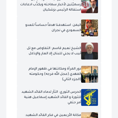
رسميّتين لأخبار سماحته ويكذّب ادعاءات
استقالة الرئيس بزشكيان
اليمن: استهدفنا هدفاً حساساً للعدو
السعودي في نجران
الشيخ نعيم قاسم: التفاوض مع تل
أبيب لا يجني للبنان إلا العار والإذلال
دور المرأة ومكانتها في ظهور الإمام
المهدي (عجل الله فرجه) وحكومته
(الجزء الثاني)
الحرس الثوري: الثأر لدماء القائد الشهيد
للثورة و القائد الشهيد إسماعيل هنية
أمر حتمي
مكانة الأربعين في فكر القائد الشهيد: