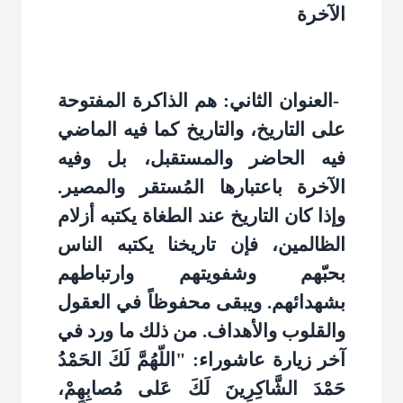
الآخرة
-
العنوان الثاني: هم الذاكرة المفتوحة
على التاريخ، والتاريخ كما فيه الماضي
فيه الحاضر والمستقبل، بل وفيه
الآخرة باعتبارها المُستقر والمصير.
وإذا كان التاريخ عند الطغاة يكتبه أزلام
الظالمين، فإن تاريخنا يكتبه الناس
بحبّهم وشفويتهم وارتباطهم
بشهدائهم. ويبقى محفوظاً في العقول
والقلوب والأهداف. من ذلك ما ورد في
آخر زيارة عاشوراء: "اللّهُمَّ لَكَ الحَمْدُ
حَمْدَ الشَّاكِرِينَ لَكَ عَلى مُصابِهِمْ،