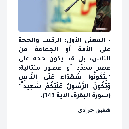
- المعنى الأول: الرقيب والحجة
على الأمة أو الجماعة من
الناس، بل قد يكون حجة على
عصر محدّد أو عصور متتالية:
"لِتَكُونُوا شُهَدَاء عَلَى النَّاسِ
وَيَكُونَ الرَّسُولُ عَلَيْكُمْ شَهِيداً"
(سورة البقرة، الآية 143).
شفيق جرادي