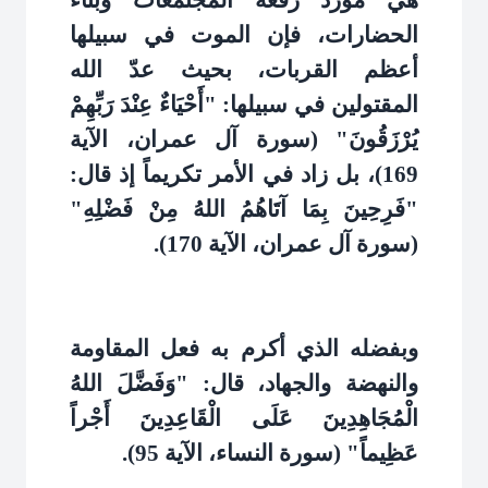
هي مورد رفعة المجتمعات وبناء
الحضارات، فإن الموت في سبيلها
أعظم القربات، بحيث عدّ الله
المقتولين في سبيلها: "أَحْيَاءٌ عِنْدَ رَبِّهِمْ
يُرْزَقُونَ" (سورة آل عمران، الآية
169)، بل زاد في الأمر تكريماً إذ قال:
"فَرِحِينَ بِمَا آتَاهُمُ اللهُ مِنْ فَضْلِهِ"
(سورة آل عمران، الآية 170)
.
وبفضله الذي أكرم به فعل المقاومة
والنهضة والجهاد، قال: "وَفَضَّلَ اللهُ
الْمُجَاهِدِينَ عَلَى الْقَاعِدِينَ أَجْراً
عَظِيماً" (سورة النساء، الآية 95)
.