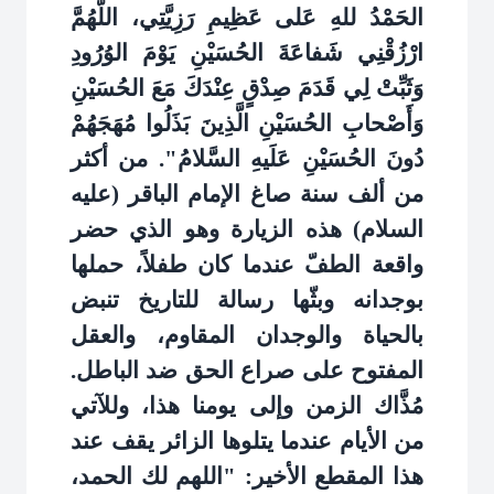
الحَمْدُ للهِ عَلى عَظِيمِ رَزِيَّتِي، اللّهُمَّ
ارْزُقْنِي شَفاعَةَ الحُسَيْنِ يَوْمَ الوُرُودِ
وَثَبِّتْ لِي قَدَمَ صِدْقٍ عِنْدَكَ مَعَ الحُسَيْنِ
وَأَصْحابِ الحُسَيْنِ الَّذِينَ بَذَلُوا مُهَجَهُمْ
دُونَ الحُسَيْنِ عَلَيهِ السَّلامُ". من أكثر
من ألف سنة صاغ الإمام الباقر (عليه
السلام) هذه الزيارة وهو الذي حضر
واقعة الطفّ عندما كان طفلاً، حملها
بوجدانه وبثّها رسالة للتاريخ تنبض
بالحياة والوجدان المقاوم، والعقل
المفتوح على صراع الحق ضد الباطل.
مُذَّاك الزمن وإلى يومنا هذا، وللآتي
من الأيام عندما يتلوها الزائر يقف عند
هذا المقطع الأخير: "اللهم لك الحمد،