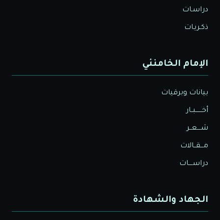
دراسـات
ذكـريـات
الإمام الخامنئي
بيانات وبرقيات
أخــــــبــار
شــــعــر
مـــقــالات
دراســــات
الجهاد والشهادة