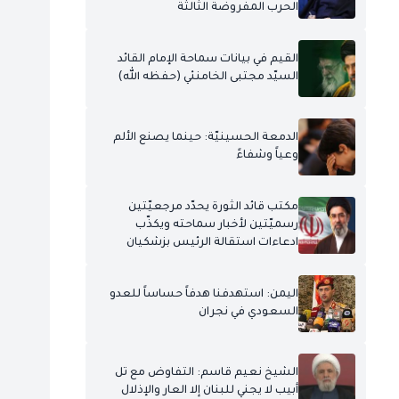
الحرب المفروضة الثالثة
القيم في بيانات سماحة الإمام القائد
السيّد مجتبى الخامنئي (حفظه الله)
الدمعة الحسينيّة: حينما يصنع الألم
وعياً وشفاءً
مكتب قائد الثورة يحدّد مرجعيّتين
رسميّتين لأخبار سماحته ويكذّب
ادعاءات استقالة الرئيس بزشكيان
اليمن: استهدفنا هدفاً حساساً للعدو
السعودي في نجران
الشيخ نعيم قاسم: التفاوض مع تل
أبيب لا يجني للبنان إلا العار والإذلال