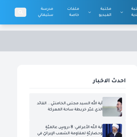
بة
مكتبة
ملفات
مدرسة
اية
الفيديو
خاصة
سليماني
احدث الاخبار
آية الله السيد مجتبى الخامنئي .. القائد
الذي غيّر خريطة ساحة المعركة
آية اللّه الأعرافي: 8 دروسٍ عالميّةٍ
وحضاريّةٍ لمقاومة الشعب الإيرانيّ في