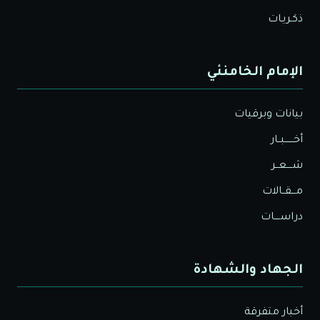
ذكـريـات
الإمام الخامنئي
بيانات وبرقيات
أخــــــبــار
شــــعــر
مـــقــالات
دراســــات
الجهاد والشهادة
أخبار متفرقة