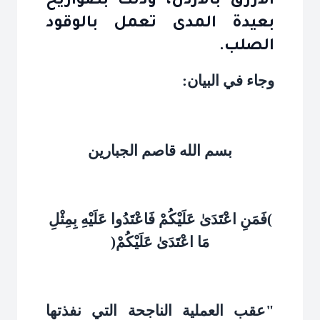
الأزرق بالأردن، وذلك بصواريخ
بعيدة المدى تعمل بالوقود
الصلب.
وجاء في البيان
:
بسم الله قاصم الجبارين
(
فَمَنِ اعْتَدَىٰ عَلَيْكُمْ فَاعْتَدُوا عَلَيْهِ بِمِثْلِ
مَا اعْتَدَىٰ عَلَيْكُمْ
)
"
عقب العملية الناجحة التي نفذتها