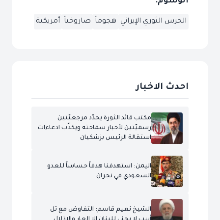
الوسوم:
الحرس الثوري الإيراني
هجوماً
صاروخياً
أمريكية
احدث الاخبار
مكتب قائد الثورة يحدّد مرجعيّتين
رسميّتين لأخبار سماحته ويكذّب ادعاءات
استقالة الرئيس بزشكيان
اليمن: استهدفنا هدفاً حساساً للعدو
السعودي في نجران
الشيخ نعيم قاسم: التفاوض مع تل
أبيب لا يجني للبنان إلا العار والإذلال