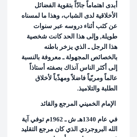
أبدى اهتماماً جادّاً بتقوية الفضائل
الأخلاقية لدى الشباب، وهذا ما لمسناه
عن كثب أثناء دروسه عبر سنوات
طويلة, وإلى هذا الحد كانت شخصية
هذا الرجل ـ الذي يزخر باطنه
بالخصائص المجهولة ـ معروفة بالنسبة
إلى أكثر الناس آنذاك بصفته أستاذاً
عالماً ومربّياً فاضلاً ومهذّباً لأخلاق
الطلبة والتلاميذ.
الإمام الخميني المرجع والقائد
في عام 1340هـ ش ـ 1962م توفي آية
الله البروجردي الذي كان مرجع التقليد