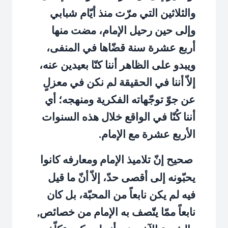
والثلاثين التي مرّت منذ أيّام شبابي
وإلى حين رحيل الإمام، مضت منها
أربع عشرة سنة قضّاها في المنفى،
ويبدو على الظاهر أننا كنّا بعيدين عنه،
إلاّ أننا في الحقيقة لم نكن في معزلٍ
عن جوّ توجّهاته الفكرية ومنهجه؛ أي
أننا كُنّا في الواقع خلال هذه السنوات
الأربع عشرة مع الإمام.
صحيح إنّ تلاميذ الإمام ومعارفه كانوا
يحبّونه إلى أقصى حدّ، إلاّ أنّ ما قيل
فيه لم يكن نابعاً من المحبّة، بل كان
نابعاً ممّا يتّصف به الإمام من خصائص,