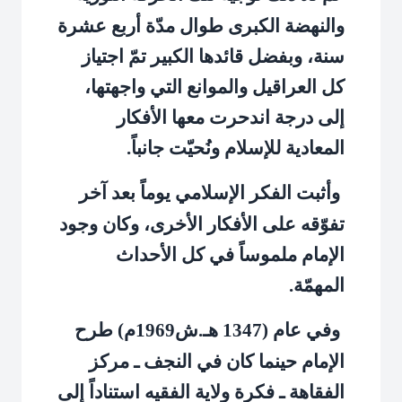
والنهضة الكبرى طوال مدّة أربع عشرة
سنة، وبفضل قائدها الكبير تمّ اجتياز
كل العراقيل والموانع التي واجهتها،
إلى درجة اندحرت معها الأفكار
المعادية للإسلام ونُحيّت جانباً.
وأثبت الفكر الإسلامي يوماً بعد آخر
تفوّقه على الأفكار الأخرى، وكان وجود
الإمام ملموساً في كل الأحداث
المهمّة.
وفي عام (1347 هـ.ش1969م) طرح
الإمام حينما كان في النجف ـ مركز
الفقاهة ـ فكرة ولاية الفقيه استناداً إلى