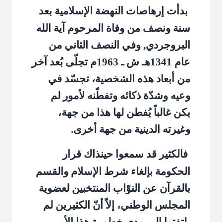
بدأت إرهاصات النهضة الإسلامية بعد
سنة ونصف من وفاة المرحوم آية الله
البروجردي, وفي النصف الثاني من
عام 1341هـ ش ـ 1963م تجلّى بُعد آخر
من أبعاد هذه الشخصية، تجسّد في
وعيه وشدّة ذكائه وتفطّنه لأمور لم
يكن غالباً يُفطن لها هذا من جهة،
وغيرته الدينية من جهة أخرى.
فالكثير قد سمعوا حينذاك قرار
الحكومة بإلغاء شرط الإسلام والقسم
بالقرآن عن النوّاب المنتخبين لعضوية
المجلس الوطني، إلاّ أنّ الكثيرين لم
يلتفتوا إلى مدى خطورة هذا الأمر،