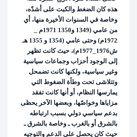
هذه كان الضغط والكبت على أشدّه،
وخاصة في السنوات الأخيرة منها، أي
من عامي (1349 و1350 1971م _
1972م) وحتى عامي (1354 و 1355 هـ
ش1976_1977م)، حيث كانت تظهر
إلى الوجود أحزاب وجماعات سياسية
وغير سياسية، ولكنها كانت تضمحل
وتتلاشى تحت وطأة الضغوط التي
يمارسها النظام، أو أنها كانت تفقد
مزاياها وخواصّها، وبعضها الآخر يحظى
بدعم سياسي دولي بسبب ارتباطه
بالشرق أو بالغرب ـ وخاصة بالشرق ـ
حيث كان يحصل على الدعم والتوجيه