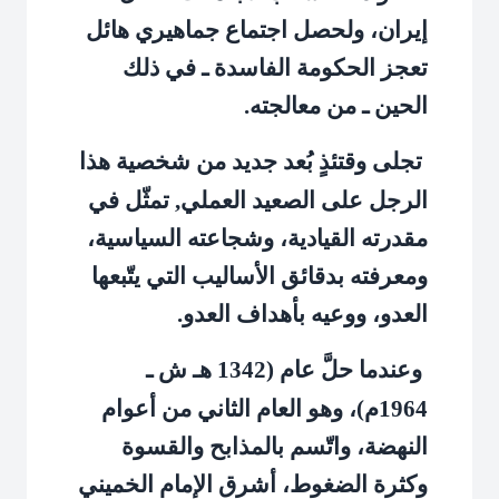
إيران، ولحصل اجتماع جماهيري هائل
تعجز الحكومة الفاسدة ـ في ذلك
الحين ـ من معالجته.
تجلى وقتئذٍ بُعد جديد من شخصية هذا
الرجل على الصعيد العملي, تمثّل في
مقدرته القيادية، وشجاعته السياسية،
ومعرفته بدقائق الأساليب التي يتّبعها
العدو، ووعيه بأهداف العدو.
وعندما حلَّ عام (1342 هـ ش ـ
1964م)، وهو العام الثاني من أعوام
النهضة، واتّسم بالمذابح والقسوة
وكثرة الضغوط، أشرق الإمام الخميني