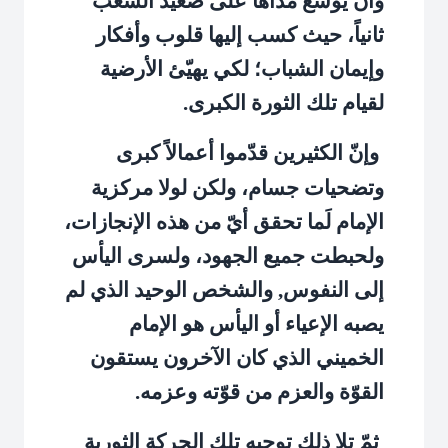
وأن يوسّع مداها على صعيد الشعب
ثانياً، حيث كسب إليها قلوب وأفكار
وإيمان الشباب؛ لكي يهيّئ الأرضية
لقيام تلك الثورة الكبرى.
وإنّ الكثيرين قدّموا أعمالاً كبرى
وتضحيات جسام، ولكن لولا مركزية
الإمام لَما تحقق أيّ من هذه الإنجازات،
ولحبطت جميع الجهود، ولسرى اليأس
إلى النفوس, والشخص الوحيد الذي لم
يصبه الإعياء أو اليأس هو الإمام
الخميني الذي كان الآخرون يستقون
القوّة والعزم من قوّته وعزمه.
ثمّ تلا ذلك توجيه تلك الحركة الثورية