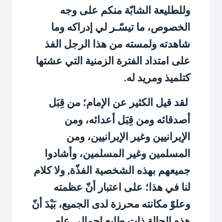
وللطليعة الشابّة منكم على وجه
الخصوص، ما تيسّـر لي إدراكه وما
شاهدته ولمسته من هذا الرجل الفذ
على امتداد الفترة الزمنية التي عشتها
كتلميذ ومريد له.
لقد قيل الكثير عن الإمام؛ من قِبَل
أصدقائه ومن قِبَل أعدائه، ومن
الإيرانيين وغير الإيرانيين، ومن
المسلمين وغير المسلمين، وأشادوا
جميعهم بهذه الشخصية الفذّة, ولا كلام
لنا في هذا؛ على اعتبار أنّ عظمته
وعلوّ مكانته محرزة لدى الجميع، بَيْدَ أنّ
هذه الحالة ذات طابع إجمالي عام.