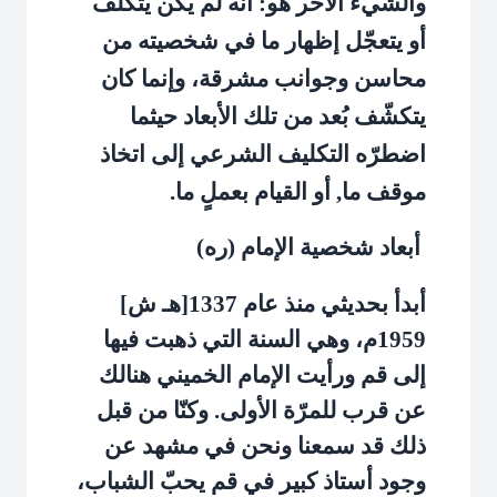
والشيء الآخر هو: أنه لم يكن يتكلّف
أو يتعجّل إظهار ما في شخصيته من
محاسن وجوانب مشرقة، وإنما كان
يتكشّف بُعد من تلك الأبعاد حيثما
اضطرّه التكليف الشرعي إلى اتخاذ
موقف ما, أو القيام بعملٍ ما.
أبعاد شخصية الإمام (ره)
أبدأ بحديثي منذ عام 1337[هـ ش]
1959م، وهي السنة التي ذهبت فيها
إلى قم ورأيت الإمام الخميني هنالك
عن قرب للمرّة الأولى. وكنّا من قبل
ذلك قد سمعنا ونحن في مشهد عن
وجود أستاذ كبير في قم يحبّ الشباب،