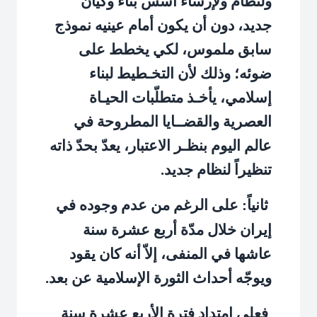
ولنظام ولإرساء أسس بناء وكيان
جديد، دون أن يكون أمام عينيه نموذج
سابق ملموس، لكي يخطط على
ضوئه؛ وذلك لأن التخـطيط لبناء
إسلامي، يأخـذ متطلّبات الحيـاة
العصرية والقضــايا المطروحة في
عالم اليوم بنظـر الاعتبار، يعدّ بحدّ ذاته
تنظيراً لنظام جديد.
ثانياً: على الرغم من عدم وجوده في
إيران خلال مدّة أربع عشرة سنة
عاشها في المنفى، إلاّ أنه كان يقود
ويوجّه أحداث الثورة الإسلامية عن بعد.
فعلى امتداد فترة الأربع عشرة سنة