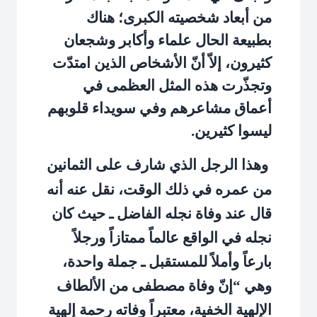
من أبعاد شخصيته الكبرى؛ هناك
بطبيعة الحال علماء وأكابر وشجعان
كثيرون، إلاّ أنّ الأشخاص الذين امتدّت
وتجذّرت هذه المثل العظمى في
أعماق مشاعرهم وفي سويداء قلوبهم
ليسوا كثيرين.
وهذا الرجل الذي شارف على الثمانين
من عمره في ذلك الوقت، نقل عنه أنه
قال عند وفاة نجله الفاضل ـ حيث كان
نجله في الواقع عالماً ممتازاً ورجلاً
بارعاً وأملاً للمستقبل ـ جملة واحدة،
وهي “إنّ وفاة مصطفى من الألطاف
الإلهية الخفية، معتبراً وفاته رحمة إلهية