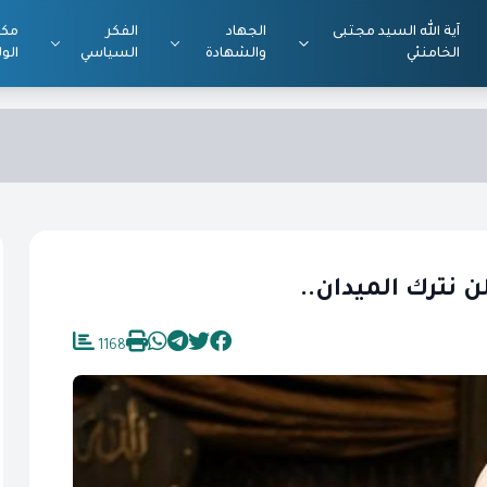
آية الله السيد مجتبى
الجهاد
الفكر
مكت
الخامنئي
والشهادة
السياسي
الول
نترك الميدان..
1168