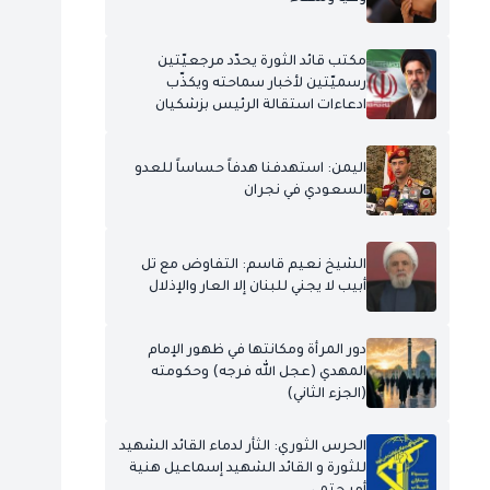
مكتب قائد الثورة يحدّد مرجعيّتين
رسميّتين لأخبار سماحته ويكذّب
ادعاءات استقالة الرئيس بزشكيان
اليمن: استهدفنا هدفاً حساساً للعدو
السعودي في نجران
الشيخ نعيم قاسم: التفاوض مع تل
أبيب لا يجني للبنان إلا العار والإذلال
دور المرأة ومكانتها في ظهور الإمام
المهدي (عجل الله فرجه) وحكومته
(الجزء الثاني)
الحرس الثوري: الثأر لدماء القائد الشهيد
للثورة و القائد الشهيد إسماعيل هنية