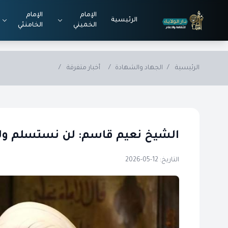
Skip to main conten
الإمام
الإمام
الرئيسية
الخميني
الخامنئي
الرئيسية
/
الجهاد والشهادة
/
أخبار متفرقة
/
الشيخ نعيم قاسم: لن نستسلم ولن 
التاريخ: 12-05-2026