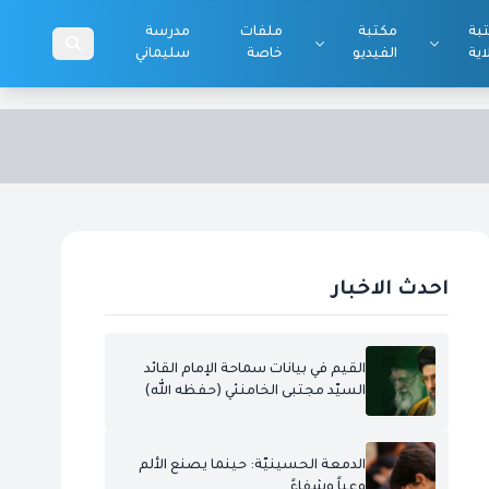
بة
مكتبة
ملفات
مدرسة
اية
الفيديو
خاصة
سليماني
احدث الاخبار
القيم في بيانات سماحة الإمام القائد
السيّد مجتبى الخامنئي (حفظه الله)
الدمعة الحسينيّة: حينما يصنع الألم
وعياً وشفاءً