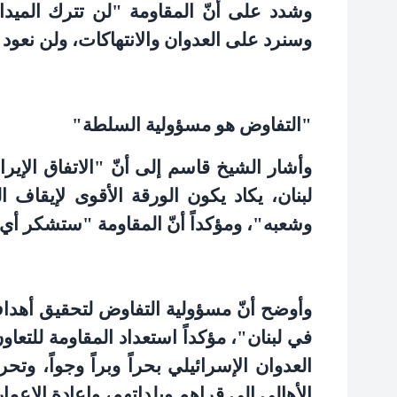
وشدد على أنّ المقاومة "لن تترك الميدا
وسنرد على العدوان والانتهاكات، ولن نعود إلى م
"
التفاوض هو مسؤولية السلطة
"
وأشار الشيخ قاسم إلى أنّ "الاتفاق الإي
لبنان، يكاد يكون الورقة الأقوى لإيقاف ا
وشعبه"، ومؤكداً أنّ المقاومة "ستشكر أي
وأوضح أنّ مسؤولية التفاوض لتحقيق أهدا
في لبنان"، مؤكداً استعداد المقاومة للت
العدوان الإسرائيلي بحراً وبراً وجواً، وت
الأهالي إلى قراهم وبلداتهم، وإعادة الإعمار