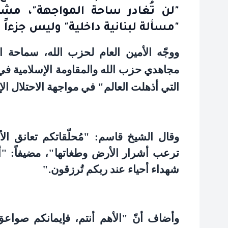
"لن تُغادر ساحة المواجهة"، مشد
"مسألة لبنانية داخلية" وليس جزءاً 
ووجّه الأمين العام لحزب الله، سماحة ال
مجاهدي حزب الله والمقاومة الإسلامية في 
التي أذهلت العالم" في مواجهة الاحتلال ال
وقال الشيخ قاسم: "مُحلّقاتكم تعانق ال
ترعب أشرار الأرض وطغاتها"، مضيفاً: "أنت
شهداء أحياء عند ربكم تُرزقون
".
وأضاف أنّ "الأهم أنتم، فإيمانكم صواعق