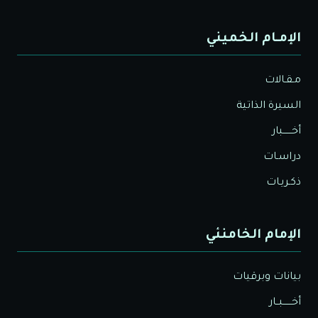
الإمـام الخميني
مـقـالات
السيرة الذاتية
أخــــــبار
دراسـات
ذكـريـات
الإمام الخامنئي
بيانات وبرقيات
أخــــــبــار