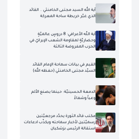
آية الله السيد مجتبى الخامنئي .. القائد
الذي غيّر خريطة ساحة المعركة
آية اللّه الأعرافي: 8 دروسٍ عالميّةٍ
وحضاريّةٍ لمقاومة الشعب الإيرانيّ في
الحرب المفروضة الثالثة
القيم في بيانات سماحة الإمام القائد
السيّد مجتبى الخامنئي (حفظه الله)
الدمعة الحسينيّة: حينما يصنع الألم
وعياً وشفاءً
مكتب قائد الثورة يحدّد مرجعيّتين
رسميّتين لأخبار سماحته ويكذّب ادعاءات
استقالة الرئيس بزشكيان