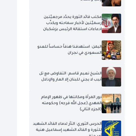
مكتب قائد الثورة يحدّد مرجعيّتين
رسميّتين لأخبار سماحته ويكذّب
ادعاءات استقالة الرئيس بزشكيان
اليمن: استهدفنا هدفاً حساساً للعدو
السعودي في نجران
الشيخ نعيم قاسم: التفاوض مع تل
أبيب لا يجني للبنان إلا العار والإذلال
دور المرأة ومكانتها في ظهور الإمام
المهدي (عجل الله فرجه) وحكومته
(الجزء الثاني)
الحرس الثوري: الثأر لدماء القائد الشهيد
للثورة و القائد الشهيد إسماعيل هنية