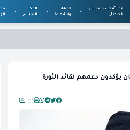
آية الله السيد مجتبى
الجهاد
الفكر
مكت
الخامنئي
والشهادة
السياسي
الول
يؤكدون دعمهم لقائد الثورة
1535