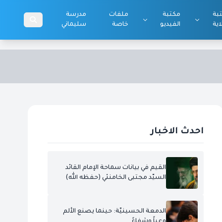
بة
مكتبة
ملفات
مدرسة
اية
الفيديو
خاصة
سليماني
احدث الاخبار
القيم في بيانات سماحة الإمام القائد
السيّد مجتبى الخامنئي (حفظه الله)
الدمعة الحسينيّة: حينما يصنع الألم
وعياً وشفاءً